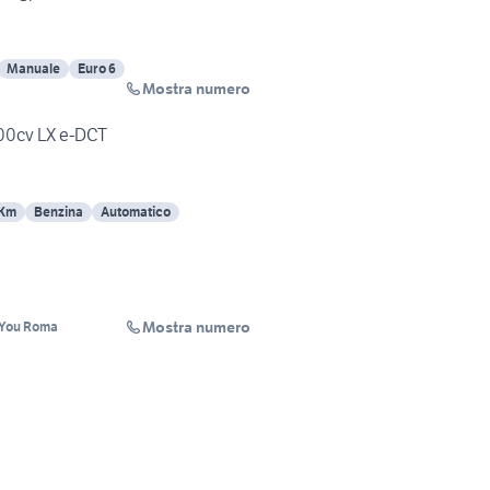
Manuale
Euro 6
Mostra numero
100cv LX e-DCT
 Km
Benzina
Automatico
Mostra numero
ndYou Roma