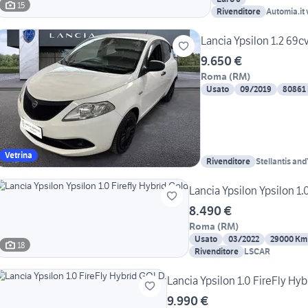
15
Rivenditore
Automia.it 
064977624
Lancia Ypsilon 1.2 69cv
9.650 €
Roma
(
RM
)
Usato
09/2019
80861
Vetrina
Rivenditore
Stellantis a
Lancia Ypsilon Ypsilon 1.
8.490 €
Roma
(
RM
)
Usato
03/2022
29000 Km
18
Rivenditore
LSCAR
Lancia Ypsilon 1.0 FireFly Hy
9.990 €