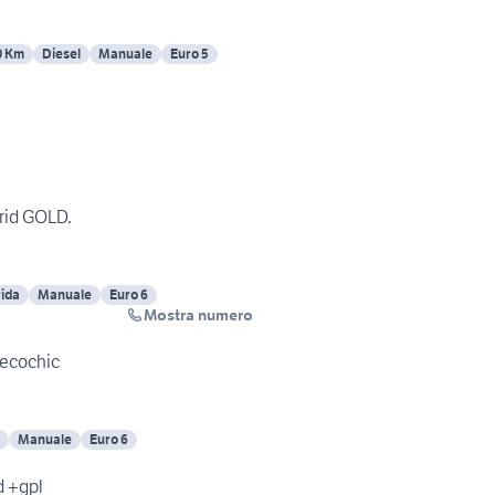
0 Km
Diesel
Manuale
Euro 5
brid GOLD.
rida
Manuale
Euro 6
Mostra numero
 ecochic
Manuale
Euro 6
d +gpl