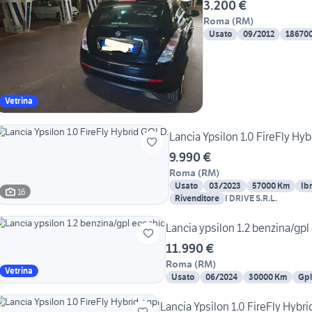
3.200 €
Roma
(
RM
)
Usato
09/2012
18670
Vetrina
Lancia Ypsilon 1.0 FireFly Hy
9.990 €
Roma
(
RM
)
Usato
03/2023
57000 Km
Ib
16
Rivenditore
I DRIVE S.R.L.
Lancia ypsilon 1.2 benzina/gpl
11.990 €
Roma
(
RM
)
Vetrina
Usato
06/2024
30000 Km
Gpl
Lancia Ypsilon 1.0 FireFly Hybri