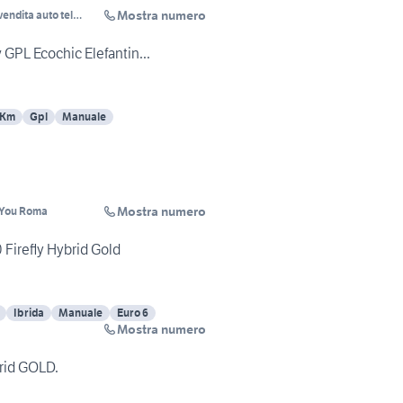
Mostra numero
vendita auto tel
8
 GPL Ecochic Elefantin...
 Km
Gpl
Manuale
Mostra numero
ndYou Roma
0 Firefly Hybrid Gold
Ibrida
Manuale
Euro 6
Mostra numero
brid GOLD.