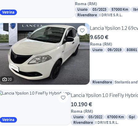
Roma
(
RM
)
Usato
03/2023
57000 Km
Ib
Vetrina
Rivenditore
I DRIVE S.R.L.
Lancia Ypsilon 1.2 69cv
9.650 €
Roma
(
RM
)
Usato
09/2019
80861
20
Rivenditore
Stellantis a
Lancia Ypsilon 1.0 FireFly Hybri
10.190 €
Roma
(
RM
)
Usato
03/2022
67000 Km
Gpl
Vetrina
Rivenditore
I DRIVE S.R.L.