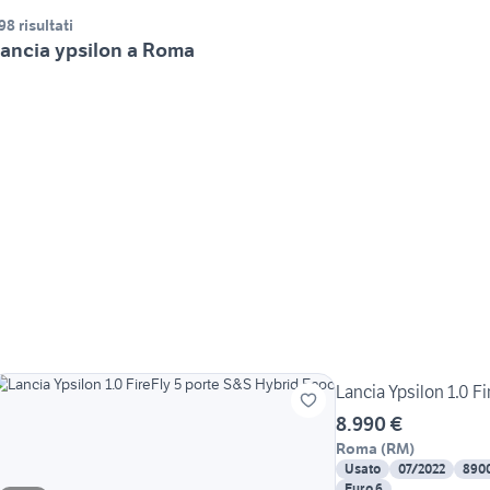
98 risultati
ancia ypsilon a Roma
Lancia Ypsilon 1.0 F
8.990 €
Roma
(
RM
)
Usato
07/2022
890
Euro 6