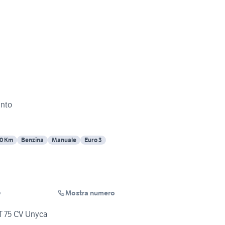
ento
0 Km
Benzina
Manuale
Euro 3
Mostra numero
o
T 75 CV Unyca