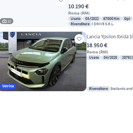
10.190 €
Roma
(
RM
)
Usato
03/2022
67000 Km
Gpl
10
Rivenditore
I DRIVE S.R.L.
Lancia Ypsilon Ibrida 
18.950 €
Roma
(
RM
)
Usato
04/2025
20792
Vetrina
Rivenditore
Stellantis a