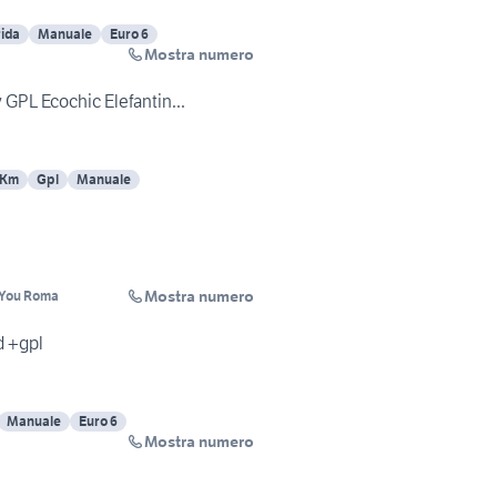
rida
Manuale
Euro 6
Mostra numero
 GPL Ecochic Elefantin...
 Km
Gpl
Manuale
Mostra numero
ndYou Roma
d +gpl
Manuale
Euro 6
Mostra numero