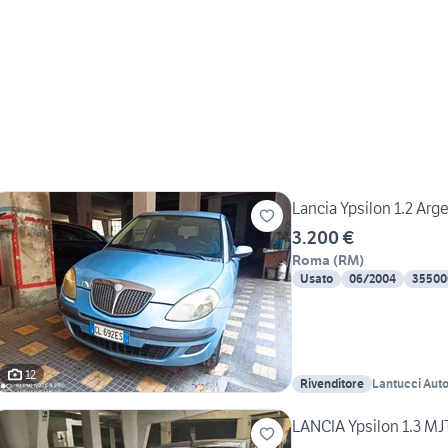
Lancia Ypsilon 1.2 Arg
3.200 €
Roma
(
RM
)
Usato
06/2004
35500
12
Rivenditore
Lantucci Aut
LANCIA Ypsilon 1.3 MJ