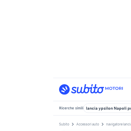
lancia ypsilon Napoli p
Ricerche
simili
Subito
Accessori auto
navigatore lanci