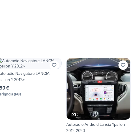
utoradio Navigatore LANCIA
psilon Y 2012>
50 €
erignola
(
FG
)
5
Autoradio Android Lancia Ypsilon
2012-2020