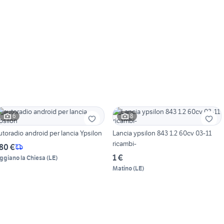
6
8
utoradio android per lancia Ypsilon
Lancia ypsilon 843 1.2 60cv 03-11
ricambi-
80 €
1 €
ggiano la Chiesa
(
LE
)
Matino
(
LE
)