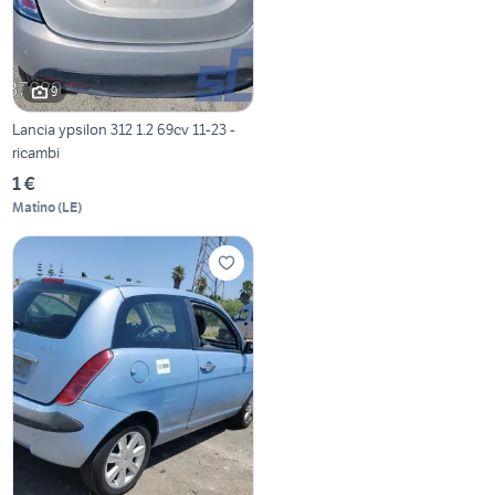
9
Lancia ypsilon 312 1.2 69cv 11-23 -
ricambi
1 €
Matino
(
LE
)