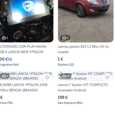
6
9
UTORADIO-CAR-PLAY-NAVIG-
Lancia ypsilon 843 1.2 80cv 03-11 -
SB X LANCIA NEW YPSILON
ricambi
30 €
1 €
ragnano
(
NA
)
Matino
(
LE
)
7
17
ICAMBI LANCIA YPSILON 2008
Lancia Y Ypsilon KIT COMPLETO
200cc BENZIA 188A4000
Autoradio Android
 €
199 €
orino
(
TO
)
San Nazzaro
(
BN
)