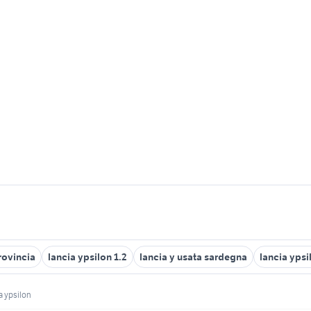
rovincia
lancia ypsilon 1.2
lancia y usata sardegna
lancia ypsi
a ypsilon