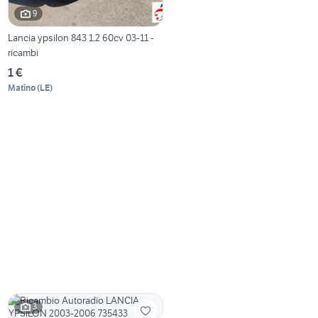
9
Lancia ypsilon 843 1.2 60cv 03-11 -
ricambi
1 €
Matino
(
LE
)
3