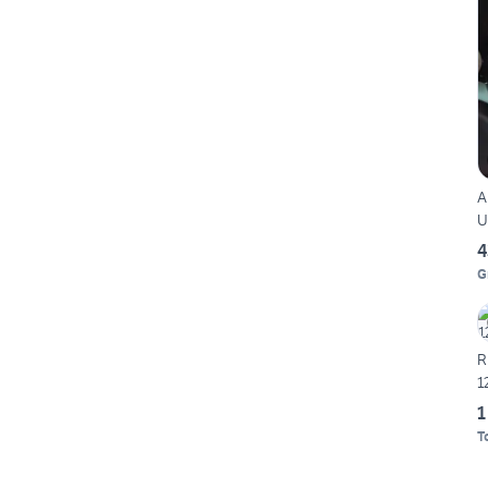
A
U
4
G
R
1
1
T