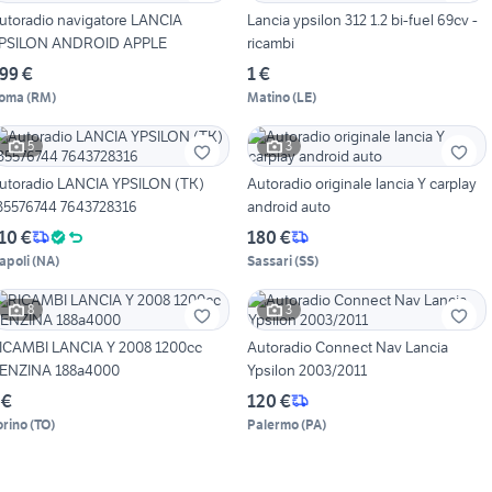
utoradio navigatore LANCIA
Lancia ypsilon 312 1.2 bi-fuel 69cv -
PSILON ANDROID APPLE
ricambi
99 €
1 €
oma
(
RM
)
Matino
(
LE
)
5
3
utoradio LANCIA YPSILON (TK)
Autoradio originale lancia Y carplay
35576744 7643728316
android auto
10 €
180 €
apoli
(
NA
)
Sassari
(
SS
)
8
3
ICAMBI LANCIA Y 2008 1200cc
Autoradio Connect Nav Lancia
ENZINA 188a4000
Ypsilon 2003/2011
 €
120 €
orino
(
TO
)
Palermo
(
PA
)