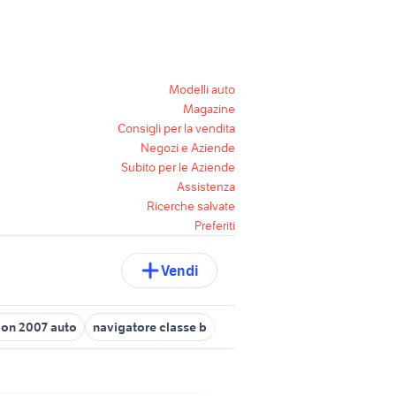
Modelli auto
Magazine
Consigli per la vendita
Negozi e Aziende
Subito per le Aziende
Assistenza
Ricerche salvate
Preferiti
Vendi
lon 2007 auto
navigatore classe b
navigatore punto evo
lanci