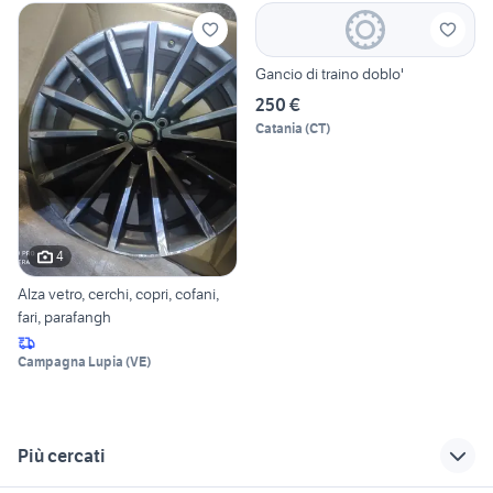
Gancio di traino doblo'
250 €
Catania
(
CT
)
4
Alza vetro, cerchi, copri, cofani,
fari, parafangh
Campagna Lupia
(
VE
)
Più cercati