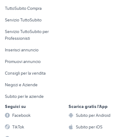
Uffici e Locali
TuttoSubito Compra
commerciali
Servizio TuttoSubito
elettronica
per la casa e la
sports e hobby
Servizio TuttoSubito per
persona
Informatica
Animali
Professionisti
Arredamento e
Console e
Accessori per
Casalinghi
Inserisci annuncio
Videogiochi
animali
Elettrodomestici
Promuovi annuncio
Audio/Video
Musica e Film
Giardino e Fai da te
Consigli per la vendita
Fotografia
Libri e Riviste
Abbigliamento e
Negozi e Aziende
Telefonia
Strumenti Musicali
Accessori
Subito per le aziende
Sports
Tutto per i bambini
Seguici su
Scarica gratis l'App
Biciclette
Facebook
Subito per Android
Collezionismo
TikTok
Subito per iOS