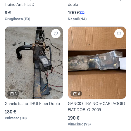
Traino Ant. Fiat D
doblo
8 €
100 €
Grugliasco
(
TO
)
Napoli
(
NA
)
3
6
Gancio traino THULE per Doblò
GANCIO TRAINO + CABLAGGIO
FIAT DOBLO' 2009
180 €
190 €
Chivasso
(
TO
)
Villacidro
(
VS
)