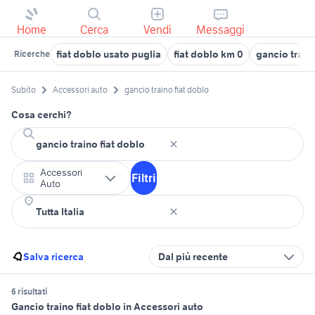
Home
Cerca
Vendi
Messaggi
fiat doblo usato puglia
fiat doblo km 0
gancio train
Ricerche
Subito
Accessori auto
gancio traino fiat doblo
Cosa cerchi?
Accessori
Filtri
Auto
Salva ricerca
Dal più recente
6 risultati
Gancio traino fiat doblo in Accessori auto