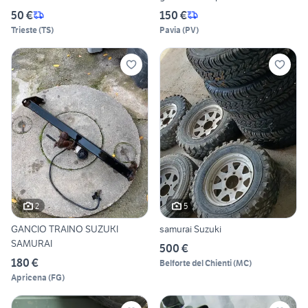
50 €
150 €
Trieste
(
TS
)
Pavia
(
PV
)
2
5
GANCIO TRAINO SUZUKI
samurai Suzuki
SAMURAI
500 €
180 €
Belforte del Chienti
(
MC
)
Apricena
(
FG
)