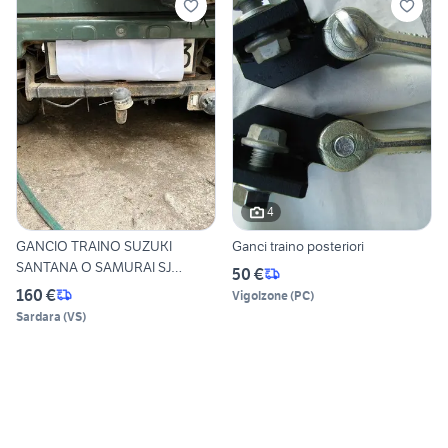
4
GANCIO TRAINO SUZUKI
Ganci traino posteriori
SANTANA O SAMURAI SJ
50 €
410/413
160 €
Vigolzone
(
PC
)
Sardara
(
VS
)