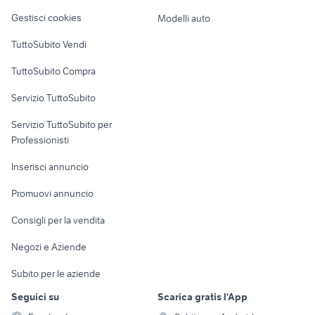
Veicoli commerciali
altro
Gestisci cookies
Modelli auto
Case vacanza
TuttoSubito Vendi
Uffici e Locali
TuttoSubito Compra
commerciali
Servizio TuttoSubito
elettronica
per la casa e la
sports e hobby
Servizio TuttoSubito per
persona
Informatica
Animali
Professionisti
Arredamento e
Console e
Accessori per
Casalinghi
Inserisci annuncio
Videogiochi
animali
Elettrodomestici
Promuovi annuncio
Audio/Video
Musica e Film
Giardino e Fai da te
Consigli per la vendita
Fotografia
Libri e Riviste
Abbigliamento e
Negozi e Aziende
Telefonia
Strumenti Musicali
Accessori
Subito per le aziende
Sports
Tutto per i bambini
Seguici su
Scarica gratis l'App
Biciclette