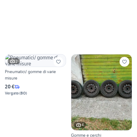
2
Pneumatici/ gomme di varie
misure
20 €
Vergato
(
BO
)
4
Gomme e cerchi