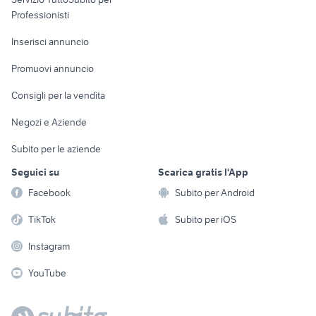
Informatica
Animali
Professionisti
Arredamento e
Console e
Accessori per
Casalinghi
Inserisci annuncio
Videogiochi
animali
Elettrodomestici
Promuovi annuncio
Audio/Video
Musica e Film
Giardino e Fai da te
Consigli per la vendita
Fotografia
Libri e Riviste
Abbigliamento e
Negozi e Aziende
Telefonia
Strumenti Musicali
Accessori
Subito per le aziende
Sports
Tutto per i bambini
Seguici su
Scarica gratis l'App
Biciclette
Facebook
Subito per Android
Collezionismo
TikTok
Subito per iOS
Instagram
YouTube