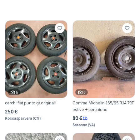
6
6
cerchi fiat punto gt originali
Gomme Michelin 165/65 R14 79T
estive + cerchione
250 €
80 €
Roccasparvera
(
CN
)
Saronno
(
VA
)