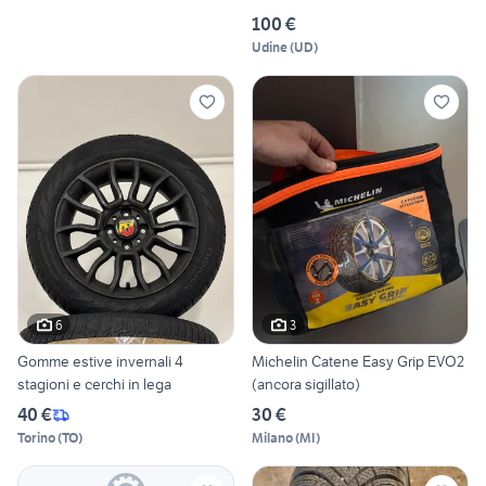
100 €
Udine
(
UD
)
6
3
Gomme estive invernali 4
Michelin Catene Easy Grip EVO2
stagioni e cerchi in lega
(ancora sigillato)
40 €
30 €
Torino
(
TO
)
Milano
(
MI
)