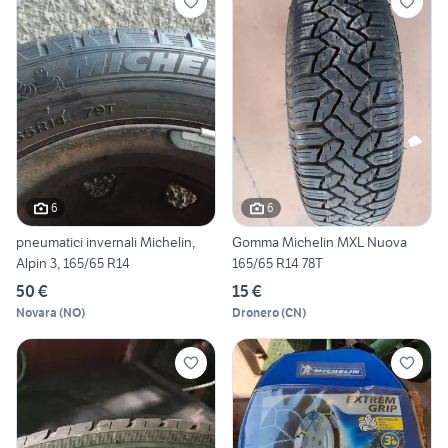
6
6
pneumatici invernali Michelin,
Gomma Michelin MXL Nuova
Alpin 3, 165/65 R14
165/65 R14 78T
50 €
15 €
Novara
(
NO
)
Dronero
(
CN
)