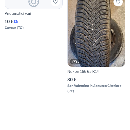
Pneumatici vari
10 €
Cavour
(
TO
)
5
Nexen 165 65 R14
80 €
San Valentino in Abruzzo Citeriore
(
PE
)