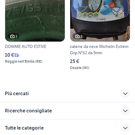
3
3
GOMME AUTO ESTIVE
catene da neve Michelin Extrem
Grip N°62 da 9mm
10 €
25 €
Reggio nell'Emilia
(
RE
)
Cesate
(
MI
)
Più cercati
Correlati
Richerche simili
Suggerimenti
Ricerche consigliate
gomme trial
gomme 165 65 r15
fiat 1100 anni 50
migliore auto usata 7000 euro
auto usate lecco
gomme bmw x6
gomme invernali 175
toyota corolla
Tutte le categorie
65 r14
gomme harley
alfa romeo tonale
auto Puglia
auto usate reggio