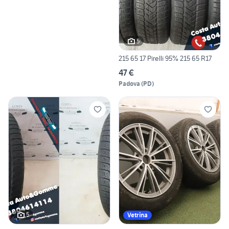
5
215 65 17 Pirelli 95% 215 65 R17
47 €
Padova
(
PD
)
5
Vetrina