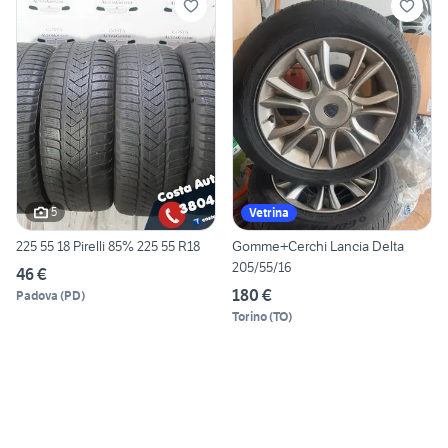
5
Vetrina
225 55 18 Pirelli 85% 225 55 R18
Gomme+Cerchi Lancia Delta
205/55/16
46 €
180 €
Padova
(
PD
)
Torino
(
TO
)