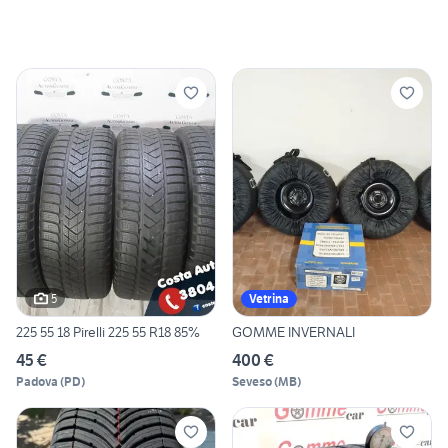
5
Vetrina
225 55 18 Pirelli 225 55 R18 85%
GOMME INVERNALI
45 €
400 €
Padova
(
PD
)
Seveso
(
MB
)