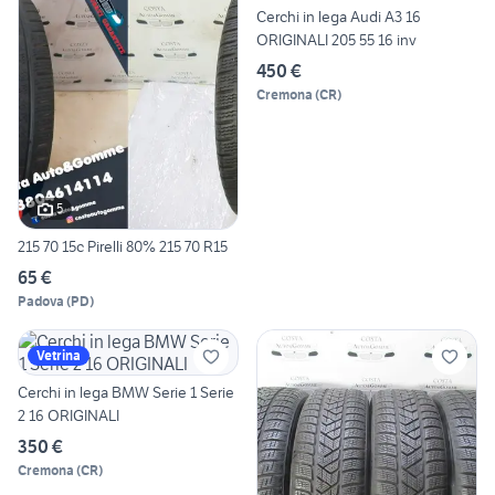
Cerchi in lega Audi A3 16
ORIGINALI 205 55 16 inv
450 €
Cremona
(
CR
)
5
215 70 15c Pirelli 80% 215 70 R15
65 €
Padova
(
PD
)
Vetrina
Cerchi in lega BMW Serie 1 Serie
2 16 ORIGINALI
350 €
Cremona
(
CR
)