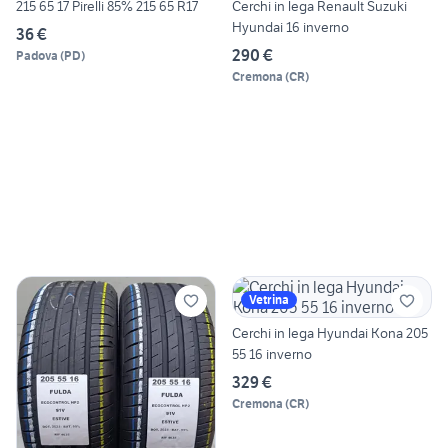
215 65 17 Pirelli 85% 215 65 R17
Cerchi in lega Renault Suzuki
Hyundai 16 inverno
36 €
290 €
Padova
(
PD
)
Cremona
(
CR
)
Vetrina
Cerchi in lega Hyundai Kona 205
55 16 inverno
329 €
Cremona
(
CR
)