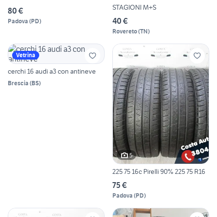
STAGIONI M+S
80 €
40 €
Padova
(
PD
)
Rovereto
(
TN
)
Vetrina
cerchi 16 audi a3 con antineve
Brescia
(
BS
)
5
225 75 16c Pirelli 90% 225 75 R16
75 €
Padova
(
PD
)