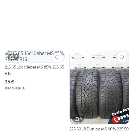
5
215 65 16c Kleber MS 85% 215 65
R16
35 €
Padova
(
PD
)
5
225 50 18 Dunlop MS 90% 225 50