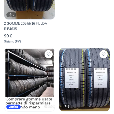
7
2 GOMME 205 55 16 FULDA
RIF4635
90 €
Siziano
(
PV
)
8
Vetrina