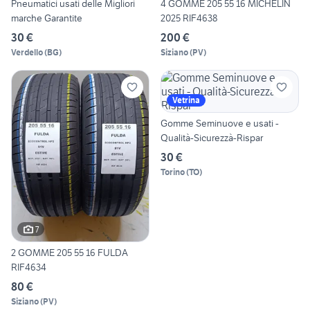
Pneumatici usati delle Migliori
4 GOMME 205 55 16 MICHELIN
marche Garantite
2025 RIF4638
30 €
200 €
Verdello
(
BG
)
Siziano
(
PV
)
Vetrina
Gomme Seminuove e usati -
Qualità-Sicurezzà-Rispar
30 €
Torino
(
TO
)
7
2 GOMME 205 55 16 FULDA
RIF4634
80 €
Siziano
(
PV
)