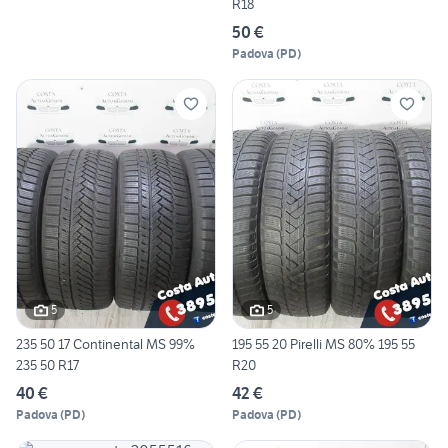
R18
50 €
Padova
(
PD
)
5
5
235 50 17 Continental MS 99%
195 55 20 Pirelli MS 80% 195 55
235 50 R17
R20
40 €
42 €
Padova
(
PD
)
Padova
(
PD
)