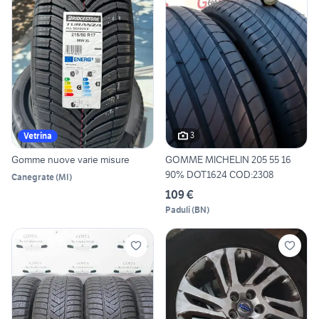
3
Vetrina
Gomme nuove varie misure
GOMME MICHELIN 205 55 16
90% DOT1624 COD:2308
Canegrate
(
MI
)
109 €
Paduli
(
BN
)