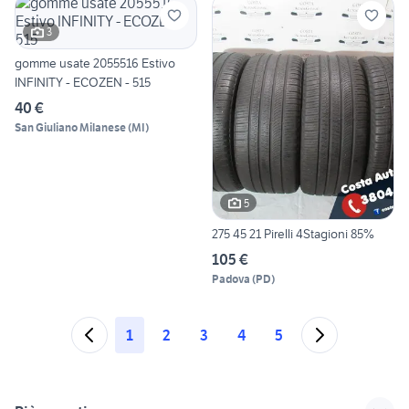
3
gomme usate 2055516 Estivo
INFINITY - ECOZEN - 515
40 €
San Giuliano Milanese
(
MI
)
5
275 45 21 Pirelli 4Stagioni 85%
105 €
Padova
(
PD
)
1
2
3
4
5