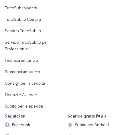
Case vacanza
TuttoSubito Vendi
Uffici e Locali
TuttoSubito Compra
commerciali
Servizio TuttoSubito
elettronica
per la casa e la
sports e hobby
Servizio TuttoSubito per
persona
Informatica
Animali
Professionisti
Arredamento e
Console e
Accessori per
Casalinghi
Inserisci annuncio
Videogiochi
animali
Elettrodomestici
Promuovi annuncio
Audio/Video
Musica e Film
Giardino e Fai da te
Consigli per la vendita
Fotografia
Libri e Riviste
Abbigliamento e
Negozi e Aziende
Telefonia
Strumenti Musicali
Accessori
Subito per le aziende
Sports
Tutto per i bambini
Seguici su
Scarica gratis l'App
Biciclette
Facebook
Subito per Android
Collezionismo