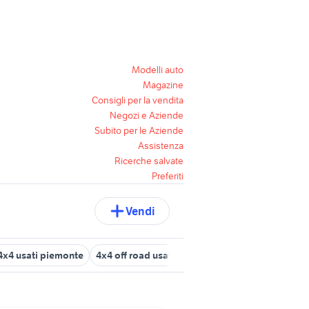
Modelli auto
Magazine
Consigli per la vendita
Negozi e Aziende
Subito per le Aziende
Assistenza
Ricerche salvate
Preferiti
Vendi
4x4 usati piemonte
4x4 off road usato
opel frontera 4x4
gomme