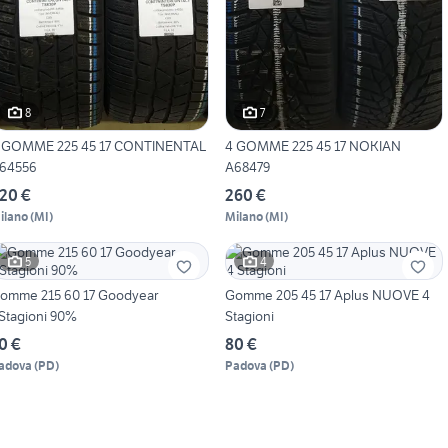
8
7
 GOMME 225 45 17 CONTINENTAL
4 GOMME 225 45 17 NOKIAN
64556
A68479
20 €
260 €
ilano
(
MI
)
Milano
(
MI
)
5
4
omme 215 60 17 Goodyear
Gomme 205 45 17 Aplus NUOVE 4
4Stagioni 90%
Stagioni
0 €
80 €
adova
(
PD
)
Padova
(
PD
)