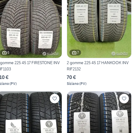
6
7
 gomme 225 45 17 FIRESTONE INV
2 gomme 225 45 17 HANKOOK INV
IF1103
RIF2132
10 €
70 €
iziano
(
PV
)
Siziano
(
PV
)