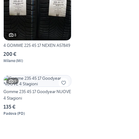
8
4 GOMME 225 45 17 NEXEN A57849
200 €
Milano
(
MI
)
5
Gomme 235 45 17 Goodyear NUOVE
4 Stagioni
135 €
Padova
(
PD
)