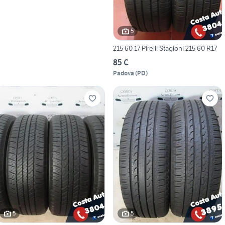
5
215 60 17 Pirelli Stagioni 215 60 R17
85 €
Padova
(
PD
)
5
5