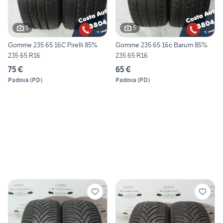
5
5
Gomme 235 65 16C Pirelli 85%
Gomme 235 65 16c Barum 85%
235 65 R16
235 65 R16
75 €
65 €
Padova
(
PD
)
Padova
(
PD
)