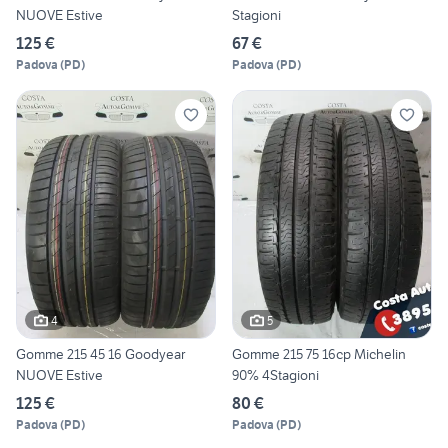
NUOVE Estive
Stagioni
125 €
67 €
Padova
(
PD
)
Padova
(
PD
)
4
5
Gomme 215 45 16 Goodyear
Gomme 215 75 16cp Michelin
NUOVE Estive
90% 4Stagioni
125 €
80 €
Padova
(
PD
)
Padova
(
PD
)