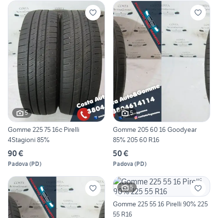
5
5
Gomme 225 75 16c Pirelli
Gomme 205 60 16 Goodyear
4Stagioni 85%
85% 205 60 R16
90 €
50 €
Padova
(
PD
)
Padova
(
PD
)
5
Gomme 225 55 16 Pirelli 90% 225
55 R16