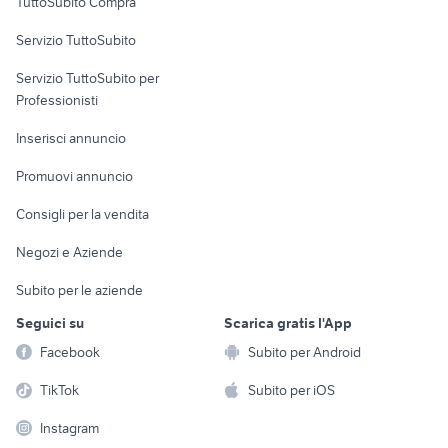
TuttoSubito Compra
commerciali
Servizio TuttoSubito
elettronica
per la casa e la
sports e hobby
Servizio TuttoSubito per
persona
Informatica
Animali
Professionisti
Arredamento e
Console e
Accessori per
Casalinghi
Inserisci annuncio
Videogiochi
animali
Elettrodomestici
Promuovi annuncio
Audio/Video
Musica e Film
Giardino e Fai da te
Consigli per la vendita
Fotografia
Libri e Riviste
Abbigliamento e
Negozi e Aziende
Telefonia
Strumenti Musicali
Accessori
Subito per le aziende
Sports
Tutto per i bambini
Seguici su
Scarica gratis l'App
Biciclette
Facebook
Subito per Android
Collezionismo
TikTok
Subito per iOS
Instagram