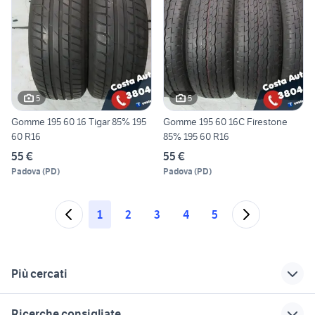
5
5
Gomme 195 60 16 Tigar 85% 195
Gomme 195 60 16C Firestone
60 R16
85% 195 60 R16
55 €
55 €
Padova
(
PD
)
Padova
(
PD
)
1
2
3
4
5
Più cercati
Correlati
Richerche simili
Suggerimenti
Ricerche consigliate