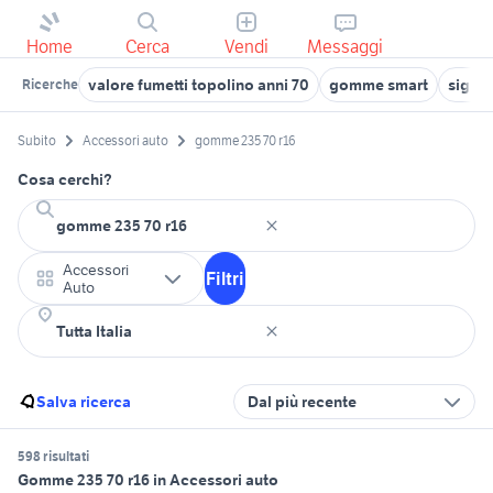
Home
Cerca
Vendi
Messaggi
valore fumetti topolino anni 70
gomme smart
sigma
Ricerche
Subito
Accessori auto
gomme 235 70 r16
Cosa cerchi?
Accessori
Filtri
Auto
Salva ricerca
Dal più recente
598 risultati
Gomme 235 70 r16 in Accessori auto