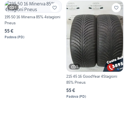
5
195 50 16 Minerva 85% 4stagioni
Pneus
55 €
Padova
(
PD
)
5
215 45 16 GoodYear 4Stagioni
85% Pneus
55 €
Padova
(
PD
)