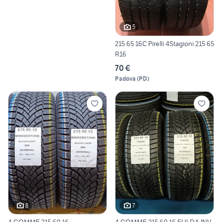
5
215 65 16C Pirelli 4Stagioni 215 65
R16
70 €
Padova
(
PD
)
8
7