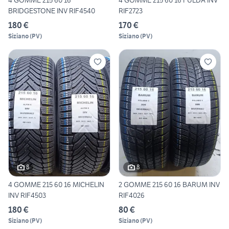
4 GOMME 215 60 16
4 GOMME 215 60 16 FULDA INV
BRIDGESTONE INV RIF4540
RIF2723
180 €
170 €
Siziano
(
PV
)
Siziano
(
PV
)
8
8
4 GOMME 215 60 16 MICHELIN
2 GOMME 215 60 16 BARUM INV
INV RIF4503
RIF4026
180 €
80 €
Siziano
(
PV
)
Siziano
(
PV
)