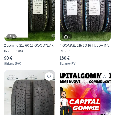
8
9
2 gomme 215 60 16 GOODYEAR
4 GOMME 215 60 16 FULDA INV
INV RIF2380
RIF2521
90 €
180 €
Siziano
(
PV
)
Siziano
(
PV
)