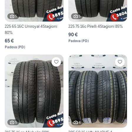
5
5
225 65 16C Uniroyal 4Stagioni
225 75 16c Pirelli 4Stagioni 85%
80%
90 €
65 €
Padova
(
PD
)
Padova
(
PD
)
5
4