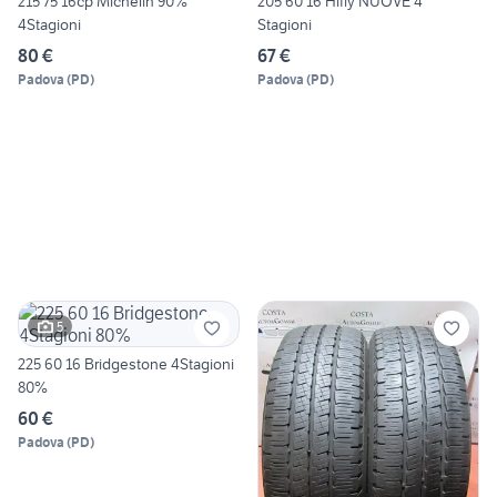
215 75 16cp Michelin 90%
205 60 16 Hifly NUOVE 4
4Stagioni
Stagioni
80 €
67 €
Padova
(
PD
)
Padova
(
PD
)
5
225 60 16 Bridgestone 4Stagioni
80%
60 €
Padova
(
PD
)