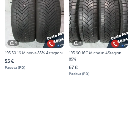
5
5
195 50 16 Minerva 85% 4stagioni
195 60 16C Michelin 4Stagioni
85%
55 €
67 €
Padova
(
PD
)
Padova
(
PD
)