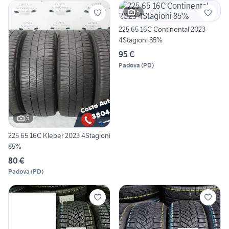
5
225 65 16C Continental 2023
4Stagioni 85%
95 €
Padova
(
PD
)
5
225 65 16C Kleber 2023 4Stagioni
85%
80 €
Padova
(
PD
)