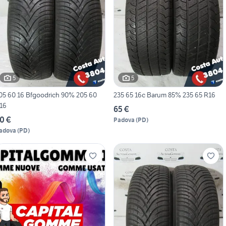
5
5
5 60 16 Bfgoodrich 90% 205 60
235 65 16c Barum 85% 235 65 R16
16
65 €
0 €
Padova
(
PD
)
adova
(
PD
)