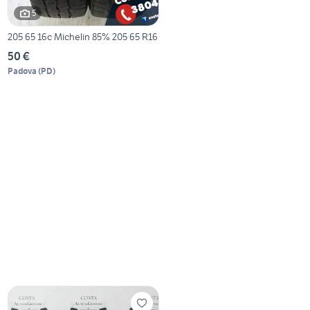
5
205 65 16c Michelin 85% 205 65 R16
50 €
Padova
(
PD
)