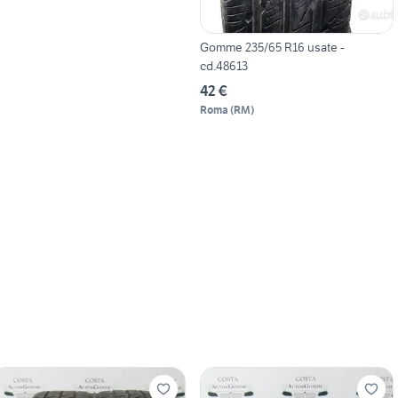
Gomme 235/65 R16 usate -
cd.48613
42 €
Roma
(
RM
)