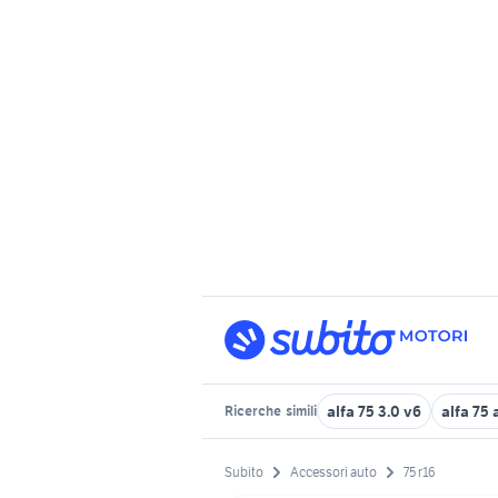
alfa 75 3.0 v6
alfa 75 
Ricerche
simili
Subito
Accessori auto
75 r16