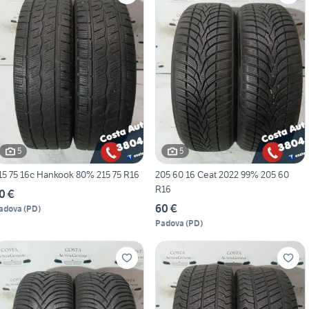
5
5
215 75 16c Hankook 80% 215 75 R16
205 60 16 Ceat 2022 99% 205 60
R16
0 €
60 €
adova
(
PD
)
Padova
(
PD
)