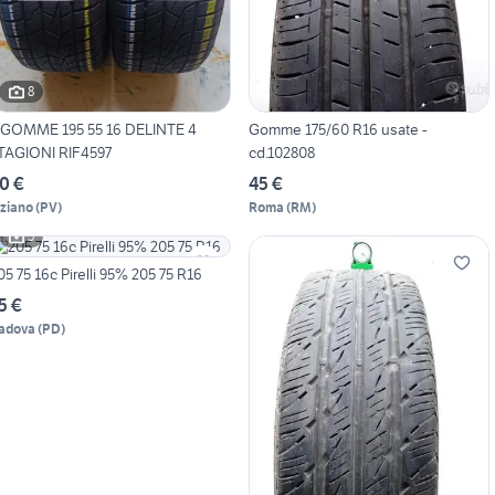
8
 GOMME 195 55 16 DELINTE 4
Gomme 175/60 R16 usate -
TAGIONI RIF4597
cd.102808
0 €
45 €
iziano
(
PV
)
Roma
(
RM
)
5
205 75 16c Pirelli 95% 205 75 R16
5 €
adova
(
PD
)