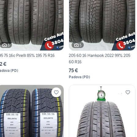
5
5
195 75 16c Pirelli 85% 195 75 R16
205 60 16 Hankook 2022 99% 205
60 R16
2 €
75 €
adova
(
PD
)
Padova
(
PD
)