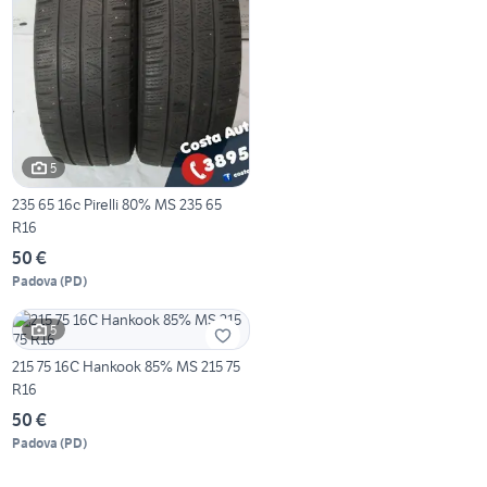
5
235 65 16c Pirelli 80% MS 235 65
R16
50 €
Padova
(
PD
)
5
215 75 16C Hankook 85% MS 215 75
R16
50 €
Padova
(
PD
)