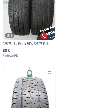
5
225 75 16c Pirelli 85% 225 75 R16
80 €
Padova
(
PD
)