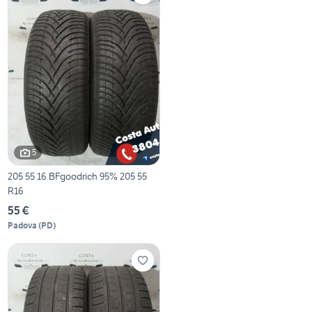
5
205 55 16 BFgoodrich 95% 205 55
R16
55 €
Padova
(
PD
)