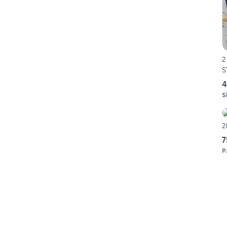
2
S
4
S
7
P