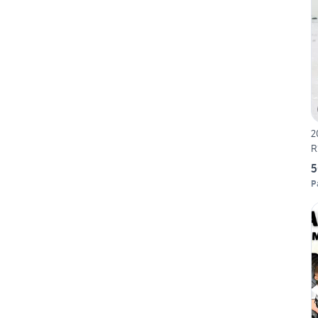
20
R
5
P