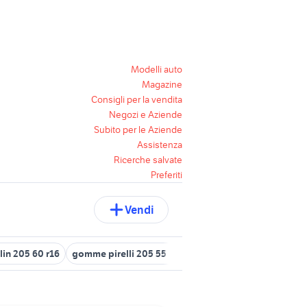
Modelli auto
Magazine
Consigli per la vendita
Negozi e Aziende
Subito per le Aziende
Assistenza
Ricerche salvate
Preferiti
Vendi
lin 205 60 r16
gomme pirelli 205 55 r16
cerchi in lega 205 55 r16