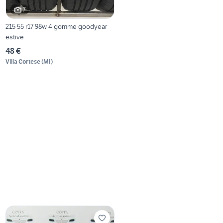
7
215 55 r17 98w 4 gomme goodyear
estive
48 €
Villa Cortese
(
MI
)