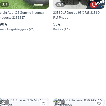
9
5
erchi Audi Q2 Gomme Invernali
215 60 17 Dunlop 95% MS 215 60
ridgesto 215 55 17
R17 Pneus
90 €
55 €
ampolongo Maggiore
(
VE
)
Padova
(
PD
)
5
5