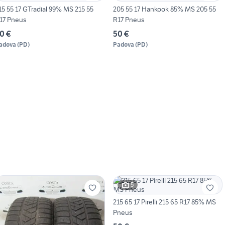
15 55 17 GTradial 99% MS 215 55
205 55 17 Hankook 85% MS 205 55
17 Pneus
R17 Pneus
0 €
50 €
adova
(
PD
)
Padova
(
PD
)
5
215 65 17 Pirelli 215 65 R17 85% MS
Pneus