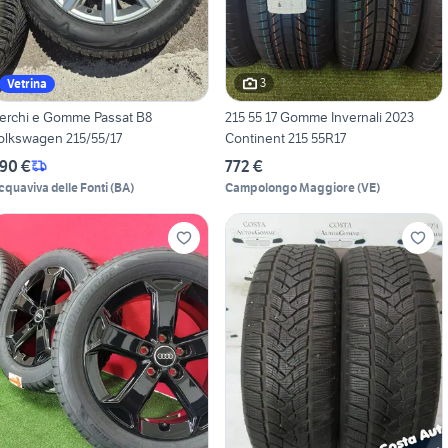
3
Vetrina
erchi e Gomme Passat B8
215 55 17 Gomme Invernali 2023
Volkswagen 215/55/17
Continent 215 55R17
90 €
772 €
cquaviva delle Fonti
(
BA
)
Campolongo Maggiore
(
VE
)