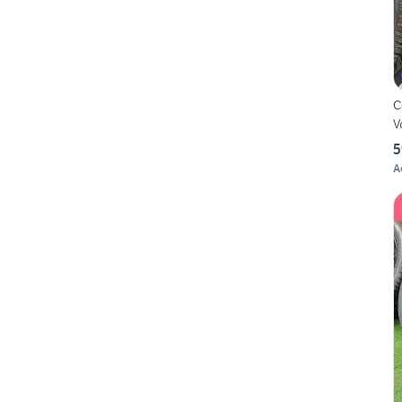
C
5
A