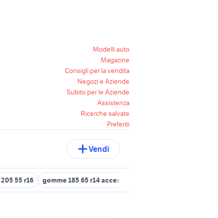
Modelli auto
Magazine
Consigli per la vendita
Negozi e Aziende
Subito per le Aziende
Assistenza
Ricerche salvate
Preferiti
Vendi
 205 55 r16
gomme 185 65 r14 accessori auto
gomme 205 55 r16