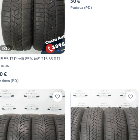
50 €
Padova
(
PD
)
5
15 55 17 Pirelli 85% MS 215 55 R17
neus
0 €
adova
(
PD
)