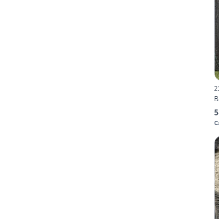
2
B
5
C