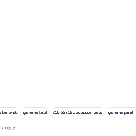
 bmw x6
gomme trial
215 65 r16 accessori auto
gomme pirelli
215 55 r17