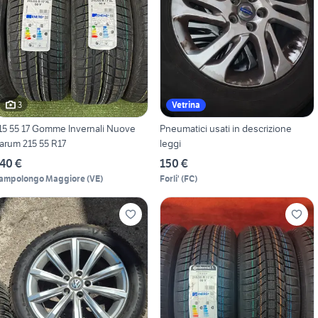
3
Vetrina
15 55 17 Gomme Invernali Nuove
Pneumatici usati in descrizione
arum 215 55 R17
leggi
40 €
150 €
ampolongo Maggiore
(
VE
)
Forli'
(
FC
)