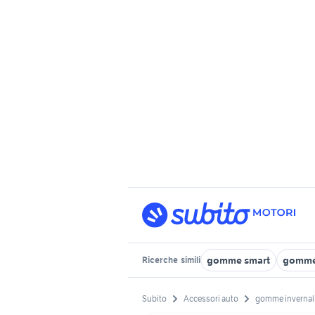
gomme smart
gomme
Ricerche
simili
Subito
Accessori auto
gomme invernali 