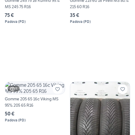
Gomme 245 75 16 Kumho 95%
Gomme 215 60 16 Pirelli MS 80%
MS 245 75 R16
215 60 R16
75 €
35 €
Padova
(
PD
)
Padova
(
PD
)
5
Gomme 205 65 16c Viking MS
95% 205 65 R16
50 €
Padova
(
PD
)