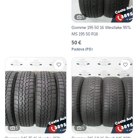
5
Gomme 195 50 16 Westlake 95%
MS 195 50 R16
50 €
Padova
(
PD
)
5
5