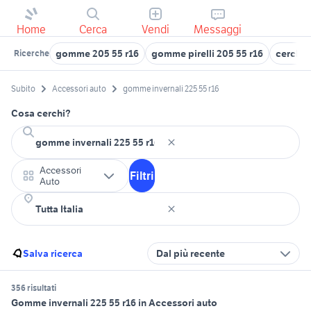
Home
Cerca
Vendi
Messaggi
gomme 205 55 r16
gomme pirelli 205 55 r16
cerchi i
Ricerche
Subito
Accessori auto
gomme invernali 225 55 r16
Cosa cerchi?
Accessori
Filtri
Auto
Salva ricerca
Dal più recente
356 risultati
Gomme invernali 225 55 r16 in Accessori auto