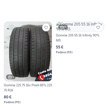
5
Gomme 205 55 16 Infinity 90%
MS
55 €
Padova
(
PD
)
5
Gomme 225 75 16c Pirelli 85% 225
75 R16
80 €
Padova
(
PD
)