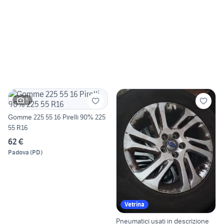
5
Gomme 225 55 16 Pirelli 90% 225
55 R16
62 €
Padova
(
PD
)
Vetrina
Pneumatici usati in descrizione