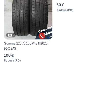
60 €
Padova
(
PD
)
5
Gomme 225 75 16c Pirelli 2023
90% MS
100 €
Padova
(
PD
)