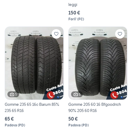
leggi
150 €
Forli'
(
FC
)
5
5
Gomme 235 65 16c Barum 85%
Gomme 205 60 16 Bfgoodrich
235 65 R16
90% 205 60 R16
65 €
50 €
Padova
(
PD
)
Padova
(
PD
)