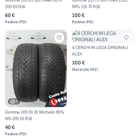
Gomme 205 65 16C Riken 85%
Gomme 215 75 16C Pirelli 2022
205 65 R16
99% 215 75 R16
60 €
100 €
Padova
(
PD
)
Padova
(
PD
)
4 CERCHI IN LEGA ORIGINALI
AUDI
300 €
Macerata
(
MC
)
5
Gomme 205 55 16 Michelin 85%
MS 205 55 R16
40 €
Padova
(
PD
)