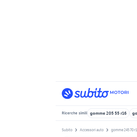
gomme 205 55 r16
g
Ricerche
simili
Subito
Accessori auto
gomme 245 70 r