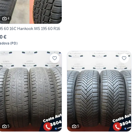
4
195 60 16C Hankook MS 195 60 R16
0 €
adova
(
PD
)
5
5