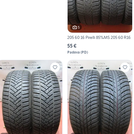
5
205 60 16 Pirelli 85%MS 205 60 R16
55 €
Padova
(
PD
)