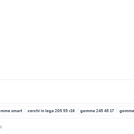
omme smart
cerchi in lega 205 55 r16
gomme 245 45 17
gomme p
16