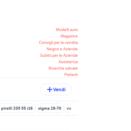
Modelli auto
Magazine
Consigli per la vendita
Negozi e Aziende
Subito per le Aziende
Assistenza
Ricerche salvate
Preferiti
Vendi
irelli 205 55 r16
sigma 28-70
valore fumetti topolino anni 70