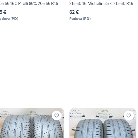
205 65 16C Pirelli 85% 205 65 R16
215 60 16 Michelin 85% 215 60 R16
5 €
62 €
adova
(
PD
)
Padova
(
PD
)