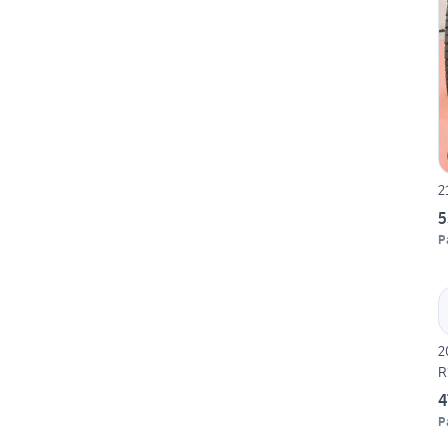
5
P
20
R
4
P