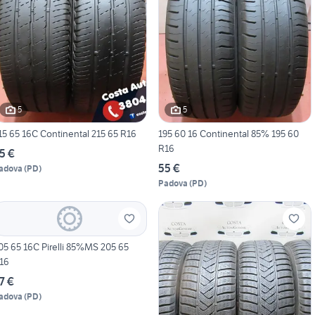
5
5
215 65 16C Continental 215 65 R16
195 60 16 Continental 85% 195 60
R16
5 €
55 €
adova
(
PD
)
Padova
(
PD
)
5 65 16C Pirelli 85%MS 205 65
16
7 €
adova
(
PD
)