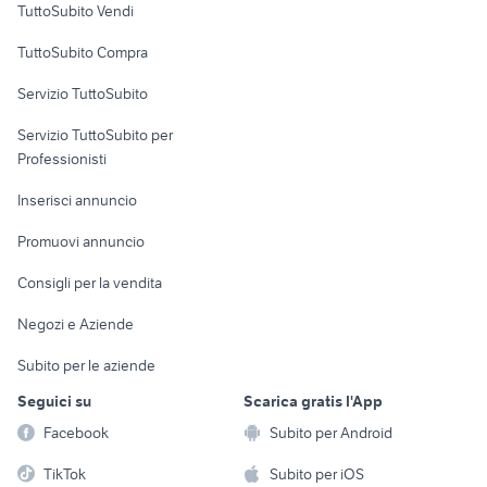
TuttoSubito Vendi
Uffici e Locali
TuttoSubito Compra
commerciali
Servizio TuttoSubito
elettronica
per la casa e la
sports e hobby
Servizio TuttoSubito per
persona
Informatica
Animali
Professionisti
Arredamento e
Console e
Accessori per
Casalinghi
Inserisci annuncio
Videogiochi
animali
Elettrodomestici
Promuovi annuncio
Audio/Video
Musica e Film
Giardino e Fai da te
Consigli per la vendita
Fotografia
Libri e Riviste
Abbigliamento e
Negozi e Aziende
Telefonia
Strumenti Musicali
Accessori
Subito per le aziende
Sports
Tutto per i bambini
Seguici su
Scarica gratis l'App
Biciclette
Facebook
Subito per Android
Collezionismo
TikTok
Subito per iOS