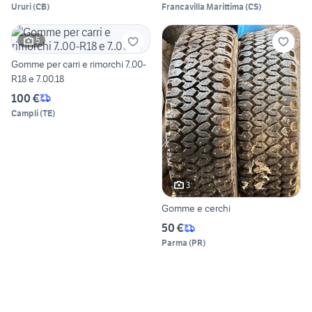
Ururi
(
CB
)
Francavilla Marittima
(
CS
)
5
Gomme per carri e rimorchi 7..00-
R18 e 7..00.18
100 €
Campli
(
TE
)
3
Gomme e cerchi
50 €
Parma
(
PR
)