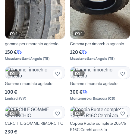
4
4
gomma per rimorchio agricolo
Gomma per rimorchio agricolo
150 €
120 €
Mosciano Sant'Angelo
(
TE
)
Mosciano Sant'Angelo
(
TE
)
5
3
Gomme rimorchio agricolo
Gomme rimorchio agricolo
100 €
300 €
Limbadi
(
VV
)
Montenero di Bisaccia
(
CB
)
3
5
CERCHI E GOMME RIMORCHIO
Coppia Ruote complete 205/75
R16C Cerchi acc 5 fo
230 €