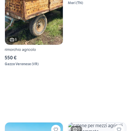
Mori
(
TN
)
6
rimorchio agricolo
550 €
Gazzo Veronese
(
VR
)
5