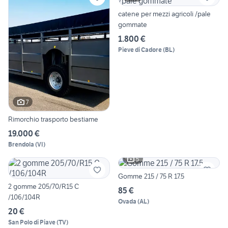
catene per mezzi agricoli /pale
gommate
1.800 €
Pieve di Cadore
(
BL
)
7
Rimorchio trasporto bestiame
19.000 €
Brendola
(
VI
)
5
Gomme 215 / 75 R 17.5
2 gomme 205/70/R15 C
85 €
/106/104R
Ovada
(
AL
)
20 €
San Polo di Piave
(
TV
)