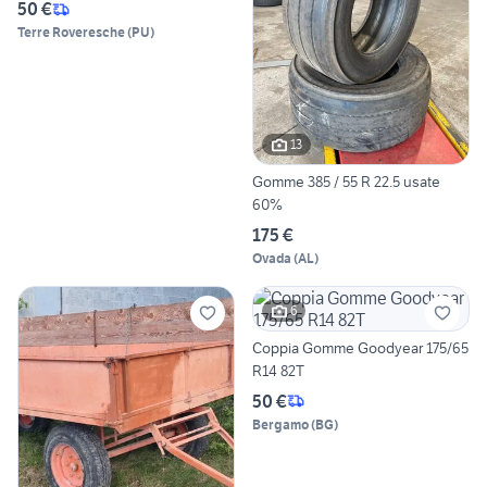
50 €
Terre Roveresche
(
PU
)
13
Gomme 385 / 55 R 22.5 usate
60%
175 €
Ovada
(
AL
)
6
Coppia Gomme Goodyear 175/65
R14 82T
50 €
Bergamo
(
BG
)