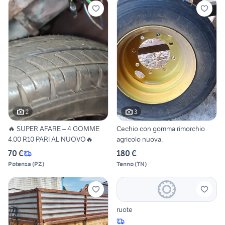
2
3
🔥 SUPER AFARE – 4 GOMME
Cechio con gomma rimorchio
4.00 R10 PARI AL NUOVO🔥
agricolo nuova.
70 €
180 €
Potenza
(
PZ
)
Tenno
(
TN
)
ruote