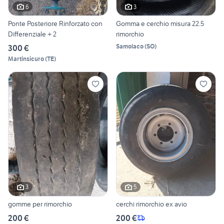
6
3
Ponte Posteriore Rinforzato con
Gomma e cerchio misura 22.5
Differenziale + 2
rimorchio
Samolaco
(
SO
)
300 €
Martinsicuro
(
TE
)
3
5
gomme per rimorchio
cerchi rimorchio ex avio
200 €
200 €