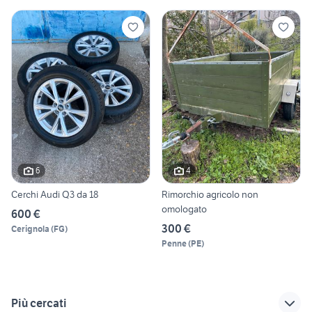
6
4
Cerchi Audi Q3 da 18
Rimorchio agricolo non
omologato
600 €
300 €
Cerignola
(
FG
)
Penne
(
PE
)
Più cercati