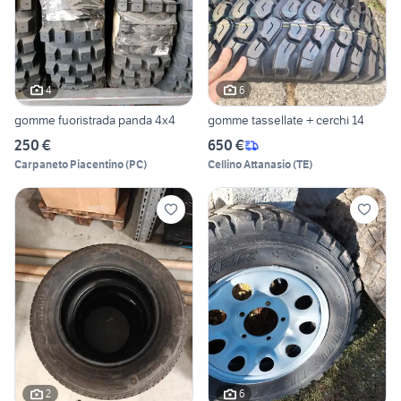
4
6
gomme fuoristrada panda 4x4
gomme tassellate + cerchi 14
250 €
650 €
Carpaneto Piacentino
(
PC
)
Cellino Attanasio
(
TE
)
2
6