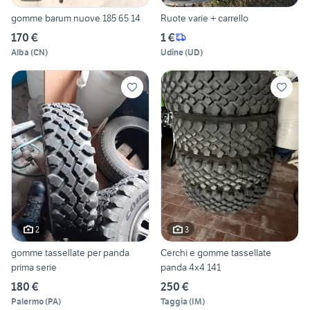
gomme barum nuove 185 65 14
Ruote varie + carrello
170 €
1 €
Alba
(
CN
)
Udine
(
UD
)
2
3
gomme tassellate per panda
Cerchi e gomme tassellate
prima serie
panda 4x4 141
180 €
250 €
Palermo
(
PA
)
Taggia
(
IM
)