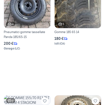
4
5
Pneumatici gomme tassellate
Gomme 185 65 14
Panda 185/65-15
180 €
200 €
Isili
(
CA
)
Osnago
(
LC
)
8