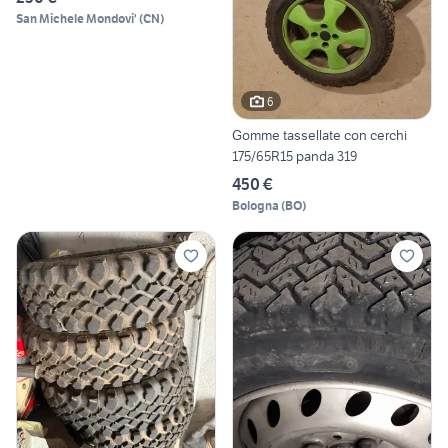
San Michele Mondovi'
(
CN
)
6
Gomme tassellate con cerchi
175/65R15 panda 319
450 €
Bologna
(
BO
)