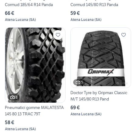
Cormud 185/64 R14 Panda
Cormud 145/80 R13 Panda
66 €
59 €
Atena Lucana
(
SA
)
Atena Lucana
(
SA
)
5
Doctor Tyre by Gripmax Classic
8
M/T 145/80 R13 Pand
69 €
Pneumatici gomme MALATESTA
145 80 13 TRAC 79T
Atena Lucana
(
SA
)
58 €
Atena Lucana
(
SA
)