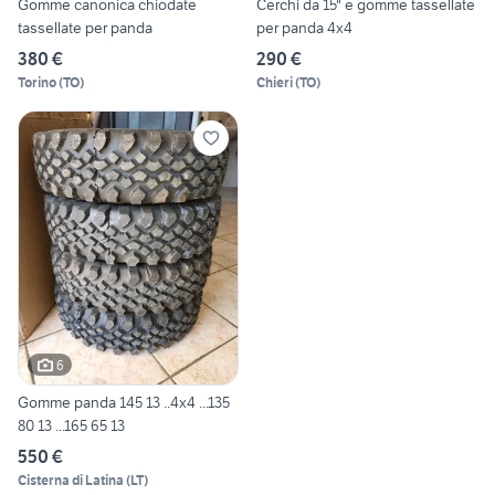
Gomme canonica chiodate
Cerchi da 15" e gomme tassellate
tassellate per panda
per panda 4x4
380 €
290 €
Torino
(
TO
)
Chieri
(
TO
)
6
Gomme panda 145 13 ..4x4 ...135
80 13 ...165 65 13
550 €
Cisterna di Latina
(
LT
)