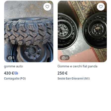
5
6
gomme auto
Gomme e cerchi fiat panda
430 €
250 €
Cantagallo
(
PO
)
Sesto San Giovanni
(
MI
)