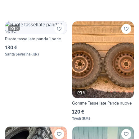
5
Ruote tassellate panda 1 serie
130 €
Santa Severina
(
KR
)
5
Gomme Tassellate Panda nuove
120 €
Tivoli
(
RM
)