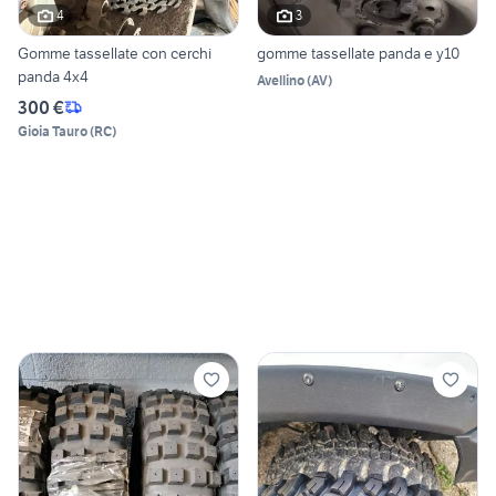
4
3
Gomme tassellate con cerchi
gomme tassellate panda e y10
panda 4x4
Avellino
(
AV
)
300 €
Gioia Tauro
(
RC
)