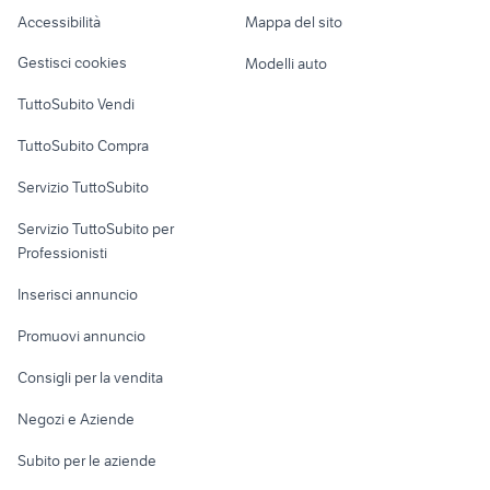
coprispalle pelliccia
Caravan e Camper
serbatoio giulietta
Accessibilità
Mappa del sito
abbigliamento
Loft, mansarde e
Veicoli commerciali
altro
Gestisci cookies
Modelli auto
Case vacanza
TuttoSubito Vendi
Uffici e Locali
TuttoSubito Compra
commerciali
Servizio TuttoSubito
elettronica
per la casa e la
sports e hobby
Servizio TuttoSubito per
persona
Informatica
Animali
Professionisti
Arredamento e
Console e
Accessori per
Casalinghi
Inserisci annuncio
Videogiochi
animali
Elettrodomestici
Promuovi annuncio
Audio/Video
Musica e Film
Giardino e Fai da te
Consigli per la vendita
Fotografia
Libri e Riviste
Abbigliamento e
Negozi e Aziende
Telefonia
Strumenti Musicali
Accessori
Subito per le aziende
Sports
Tutto per i bambini