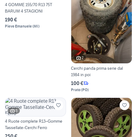
4 GOMME 155/70 R13 75T
BARUM 4 STAGIONI
190 €
Pieve Emanuele
(
MI
)
2
Cerchi panda prima serie dal
1984 in poi
100 €
Prato
(
PO
)
5
4 Ruote complete R13–Gomme
Tassellate-Cerchi Ferro
250 €