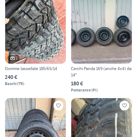
2
Gomme tassellate 185/65/14
Cerchi Panda 169 (anche 4x4) da
14"
240 €
180 €
Baschi
(
TR
)
Pomarance
(
PI
)