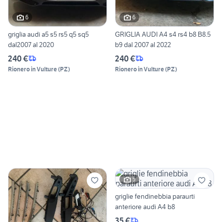
6
6
griglia audi a5 s5 rs5 q5 sq5
GRIGLIA AUDI A4 s4 rs4 b8 B8.5
dal2007 al 2020
b9 dal 2007 al 2022
240 €
240 €
Rionero in Vulture
(
PZ
)
Rionero in Vulture
(
PZ
)
5
griglie fendinebbia paraurti
anteriore audi A4 b8
35 €