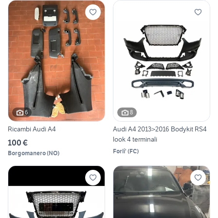
6
8
Ricambi Audi A4
Audi A4 2013>2016 Bodykit RS4
look 4 terminali
100 €
Forli'
(
FC
)
Borgomanero
(
NO
)