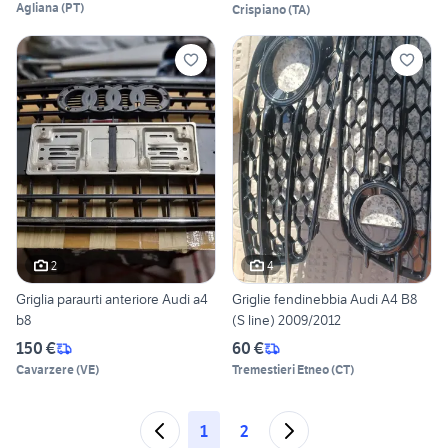
Agliana
(
PT
)
Crispiano
(
TA
)
2
4
Griglia paraurti anteriore Audi a4
Griglie fendinebbia Audi A4 B8
b8
(S line) 2009/2012
150 €
60 €
Cavarzere
(
VE
)
Tremestieri Etneo
(
CT
)
1
2