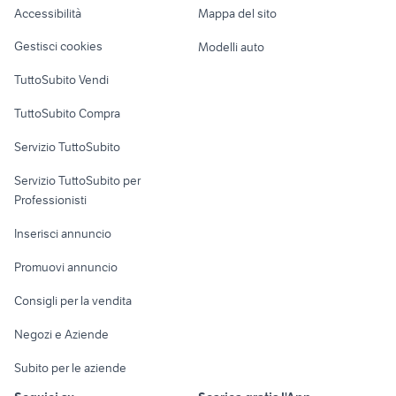
moto
Accessibilità
Mappa del sito
Loft, mansarde e
Veicoli commerciali
lavaggio auto domicilio
hyundai city car
altro
Gestisci cookies
Modelli auto
Case vacanza
TuttoSubito Vendi
Uffici e Locali
TuttoSubito Compra
commerciali
Servizio TuttoSubito
elettronica
per la casa e la
sports e hobby
Servizio TuttoSubito per
persona
Informatica
Animali
Professionisti
Arredamento e
Console e
Accessori per
Casalinghi
Inserisci annuncio
Videogiochi
animali
Elettrodomestici
Promuovi annuncio
Audio/Video
Musica e Film
Giardino e Fai da te
Consigli per la vendita
Fotografia
Libri e Riviste
Abbigliamento e
Negozi e Aziende
Telefonia
Strumenti Musicali
Accessori
Subito per le aziende
Sports
Tutto per i bambini