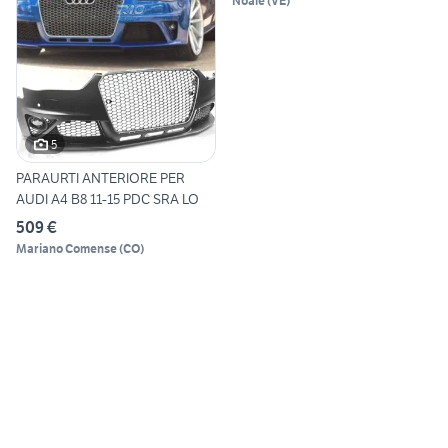
Noale
(
VE
)
5
PARAURTI ANTERIORE PER
AUDI A4 B8 11-15 PDC SRA LO
509 €
Mariano Comense
(
CO
)