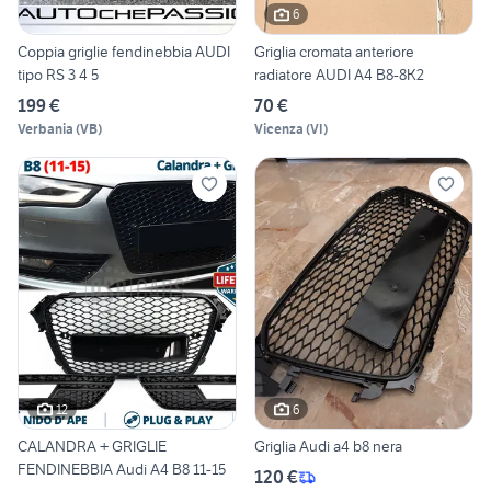
6
Coppia griglie fendinebbia AUDI
Griglia cromata anteriore
tipo RS 3 4 5
radiatore AUDI A4 B8-8K2
199 €
70 €
Verbania
(
VB
)
Vicenza
(
VI
)
12
6
CALANDRA + GRIGLIE
Griglia Audi a4 b8 nera
FENDINEBBIA Audi A4 B8 11-15
120 €