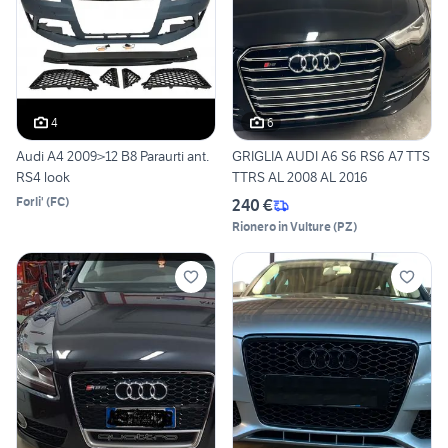
4
6
Audi A4 2009>12 B8 Paraurti ant.
GRIGLIA AUDI A6 S6 RS6 A7 TTS
RS4 look
TTRS AL 2008 AL 2016
Forli'
(
FC
)
240 €
Rionero in Vulture
(
PZ
)