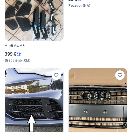
Pozzuoli
(
NA
)
Audi A4 A5
399 €
Bracciano
(
RM
)