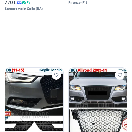
220 €
Firenze
(
FI
)
Santeramo in Colle
(
BA
)