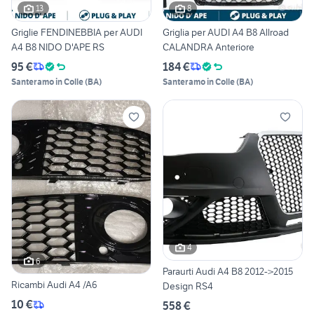
13
8
Griglie FENDINEBBIA per AUDI
Griglia per AUDI A4 B8 Allroad
A4 B8 NIDO D'APE RS
CALANDRA Anteriore
95 €
184 €
Santeramo in Colle
(
BA
)
Santeramo in Colle
(
BA
)
4
6
Paraurti Audi A4 B8 2012->2015
Ricambi Audi A4 /A6
Design RS4
10 €
558 €