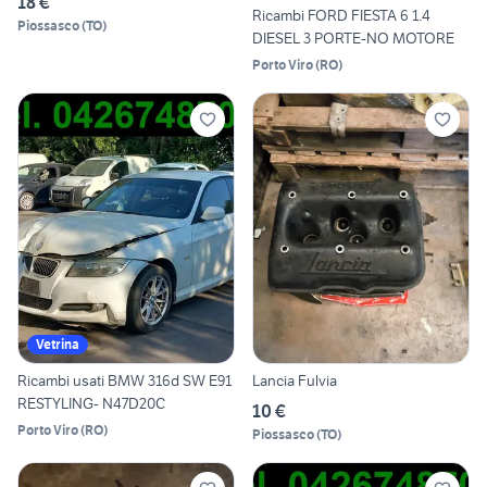
18 €
Ricambi FORD FIESTA 6 1.4
Piossasco
(
TO
)
DIESEL 3 PORTE-NO MOTORE
Porto Viro
(
RO
)
Vetrina
Ricambi usati BMW 316d SW E91
Lancia Fulvia
RESTYLING- N47D20C
10 €
Porto Viro
(
RO
)
Piossasco
(
TO
)