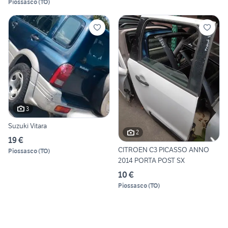
Piossasco
(
TO
)
3
Suzuki Vitara
2
19 €
CITROEN C3 PICASSO ANNO
Piossasco
(
TO
)
2014 PORTA POST SX
10 €
Piossasco
(
TO
)