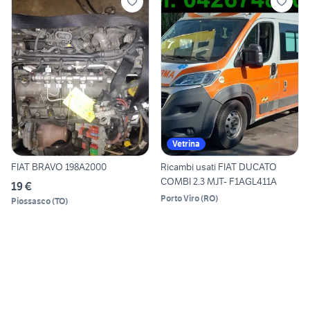
Vetrina
FIAT BRAVO 198A2000
Ricambi usati FIAT DUCATO
COMBI 2.3 MJT- F1AGL411A
19 €
Porto Viro
(
RO
)
Piossasco
(
TO
)