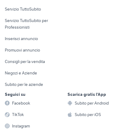
Servizio TuttoSubito
elettronica
per la casa e la
sports e hobby
Servizio TuttoSubito per
persona
Informatica
Animali
Professionisti
Arredamento e
Console e
Accessori per
Casalinghi
Inserisci annuncio
Videogiochi
animali
Elettrodomestici
Promuovi annuncio
Audio/Video
Musica e Film
Giardino e Fai da te
Consigli per la vendita
Fotografia
Libri e Riviste
Abbigliamento e
Negozi e Aziende
Telefonia
Strumenti Musicali
Accessori
Subito per le aziende
Sports
Tutto per i bambini
Seguici su
Scarica gratis l'App
Biciclette
Facebook
Subito per Android
Collezionismo
TikTok
Subito per iOS
Instagram