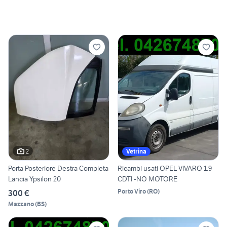
2
Vetrina
Porta Posteriore Destra Completa
Ricambi usati OPEL VIVARO 1.9
Lancia Ypsilon 20
CDTI -NO MOTORE
Porto Viro
(
RO
)
300 €
Mazzano
(
BS
)