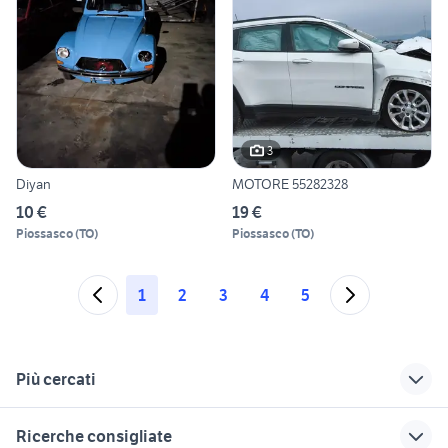
3
Diyan
MOTORE 55282328
10 €
19 €
Piossasco
(
TO
)
Piossasco
(
TO
)
1
2
3
4
5
Più cercati
Correlati
Richerche simili
Suggerimenti
Ricerche consigliate