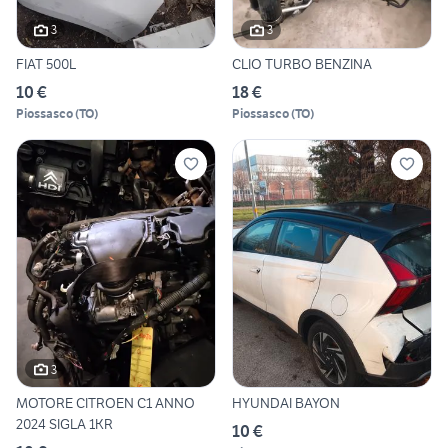
3
3
FIAT 500L
CLIO TURBO BENZINA
10 €
18 €
Piossasco
(
TO
)
Piossasco
(
TO
)
3
MOTORE CITROEN C1 ANNO
HYUNDAI BAYON
2024 SIGLA 1KR
10 €