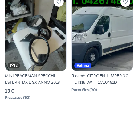
2
Vetrina
MINI PEACEMAN SPECCHI
Ricambi CITROEN JUMPER 3.0
ESTERNI DX E SX ANNO 2018
HDI 115KW - F1CE0481D
Porto Viro
(
RO
)
13 €
Piossasco
(
TO
)