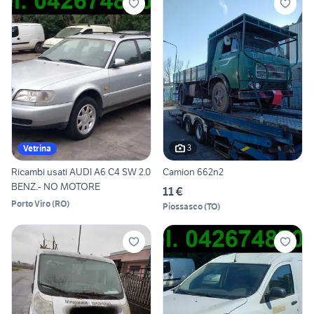
3
Vetrina
Ricambi usati AUDI A6 C4 SW 2.0
Camion 662n2
BENZ.- NO MOTORE
11 €
Porto Viro
(
RO
)
Piossasco
(
TO
)