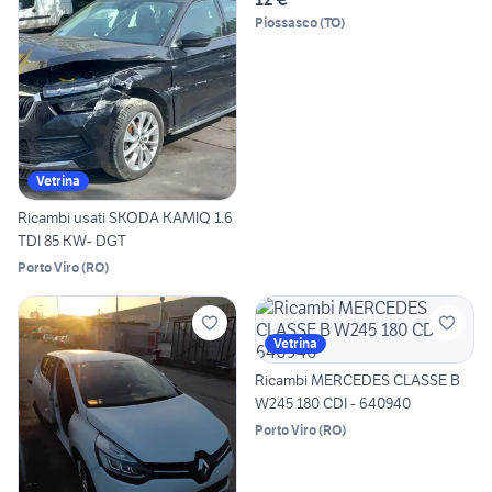
Piossasco
(
TO
)
Vetrina
Ricambi usati SKODA KAMIQ 1.6
TDI 85 KW- DGT
Porto Viro
(
RO
)
Vetrina
Ricambi MERCEDES CLASSE B
W245 180 CDI - 640940
Porto Viro
(
RO
)