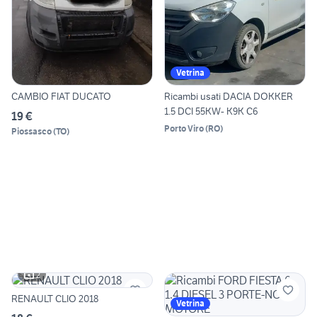
Vetrina
CAMBIO FIAT DUCATO
Ricambi usati DACIA DOKKER
1.5 DCI 55KW- K9K C6
19 €
Porto Viro
(
RO
)
Piossasco
(
TO
)
2
RENAULT CLIO 2018
Vetrina