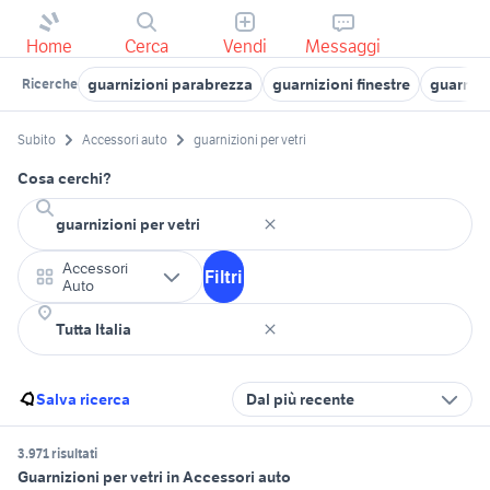
Home
Cerca
Vendi
Messaggi
guarnizioni parabrezza
guarnizioni finestre
guarniz
Ricerche
Subito
Accessori auto
guarnizioni per vetri
Cosa cerchi?
Accessori
Filtri
Auto
Salva ricerca
Dal più recente
3.971 risultati
Guarnizioni per vetri in Accessori auto