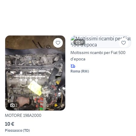
6
Moltissimi ricambi per Fiat 500
d’epoca
Roma
(
RM
)
2
MOTORE 198A2000
10 €
Piossasco
(
TO
)