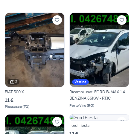
2
Vetrina
FIAT 500 X
Ricambi usati FORD B-MAX 1.4
BENZINA 66KW - RTJC
11 €
Porto Viro
(
RO
)
Piossasco
(
TO
)
Ford Fiesta
12 €