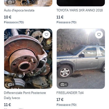
3
Auto d'epoca testata
TOYOTA YARIS 1KR ANNO 2018
10 €
11 €
Piossasco
(
TO
)
Piossasco
(
TO
)
4
4
Differenziale Ponti Posteriore
FREELANDER Td4
Daily Iveco
17 €
11 €
Piossasco
(
TO
)