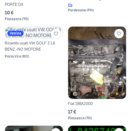
PORTE DX
Pordenone
(
PN
)
10 €
Piossasco
(
TO
)
Vetrina
Ricambi usati VW GOLF 3 1.6
BENZ.-NO MOTORE
Porto Viro
(
RO
)
2
Fiat 198A2000
17 €
Piossasco
(
TO
)