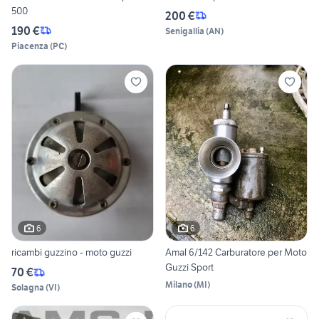
500
200 €
190 €
Senigallia
(
AN
)
Piacenza
(
PC
)
6
6
ricambi guzzino - moto guzzi
Amal 6/142 Carburatore per Moto
Guzzi Sport
70 €
Milano
(
MI
)
Solagna
(
VI
)