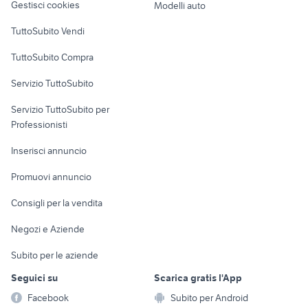
Gestisci cookies
Modelli auto
Case vacanza
TuttoSubito Vendi
Uffici e Locali
TuttoSubito Compra
commerciali
Servizio TuttoSubito
elettronica
per la casa e la
sports e hobby
Servizio TuttoSubito per
persona
Informatica
Animali
Professionisti
Arredamento e
Console e
Accessori per
Casalinghi
Inserisci annuncio
Videogiochi
animali
Elettrodomestici
Promuovi annuncio
Audio/Video
Musica e Film
Giardino e Fai da te
Consigli per la vendita
Fotografia
Libri e Riviste
Abbigliamento e
Negozi e Aziende
Telefonia
Strumenti Musicali
Accessori
Subito per le aziende
Sports
Tutto per i bambini
Seguici su
Scarica gratis l'App
Biciclette
Facebook
Subito per Android