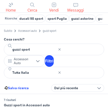
Home
Cerca
Vendi
Messaggi
ducati 98 sport
sport Puglia
guzzi astorino
guzzi 
Ricerche
Subito
Accessori auto
guzzi sport
Cosa cerchi?
Accessori
Filtri
Auto
Salva ricerca
Dal più recente
7 risultati
Guzzi sport in Accessori auto