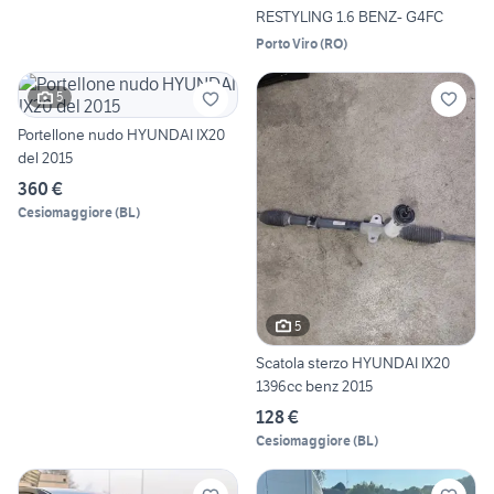
RESTYLING 1.6 BENZ- G4FC
Porto Viro
(
RO
)
5
Portellone nudo HYUNDAI IX20
del 2015
360 €
Cesiomaggiore
(
BL
)
5
Scatola sterzo HYUNDAI IX20
1396cc benz 2015
128 €
Cesiomaggiore
(
BL
)