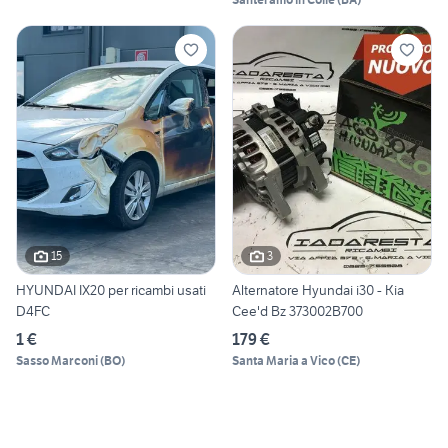
15
3
HYUNDAI IX20 per ricambi usati
Alternatore Hyundai i30 - Kia
D4FC
Cee'd Bz 373002B700
1 €
179 €
Sasso Marconi
(
BO
)
Santa Maria a Vico
(
CE
)