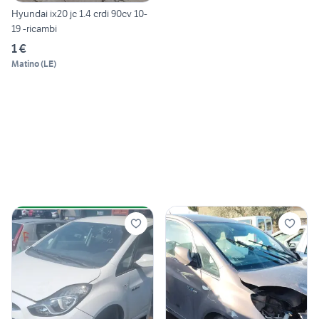
Hyundai ix20 jc 1.4 crdi 90cv 10-
19 -ricambi
1 €
Matino
(
LE
)