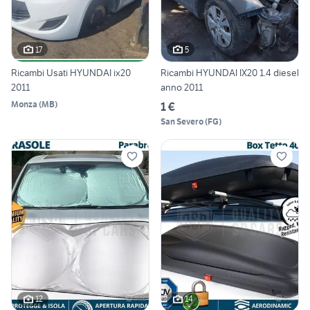
17
5
Ricambi Usati HYUNDAI ix20
Ricambi HYUNDAI IX20 1.4 diesel
2011
anno 2011
Monza
(
MB
)
1 €
San Severo
(
FG
)
12
14