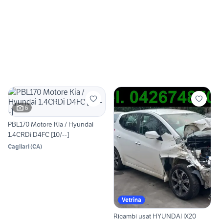
6
PBL170 Motore Kia / Hyundai
1.4CRDi D4FC [10/--]
Cagliari
(
CA
)
Vetrina
Ricambi usat HYUNDAI IX20