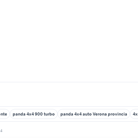
onte
panda 4x4 900 turbo
panda 4x4 auto Verona provincia
4x
x4