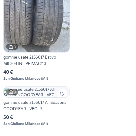
3
gomme usate 2156017 Estivo
MICHELIN - PRIMACY 3 -
40 €
San Giuliano Milanese
(
MI
)
3
gomme usate 2156017 All Seasons
GOODYEAR - VEC - 7
50 €
San Giuliano Milanese
(
MI
)