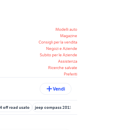
Modelli auto
Magazine
Consigli per la vendita
Negozi e Aziende
Subito per le Aziende
Assistenza
Ricerche salvate
Preferiti
Vendi
4 off road usato
jeep compass 2011
lada 4x4
jeep compass us