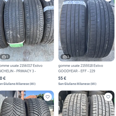
5
3
omme usate 2156017 Estivo
gomme usate 2155518 Estivo
ICHELIN - PRIMACY 3 -
GOODYEAR - EFF - 229
0 €
55 €
an Giuliano Milanese
(
MI
)
San Giuliano Milanese
(
MI
)