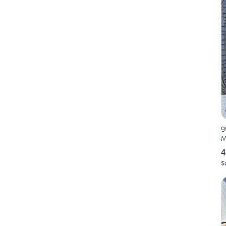
g
M
4
S