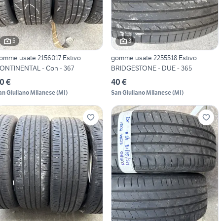
5
3
omme usate 2156017 Estivo
gomme usate 2255518 Estivo
ONTINENTAL - Con - 367
BRIDGESTONE - DUE - 365
0 €
40 €
an Giuliano Milanese
(
MI
)
San Giuliano Milanese
(
MI
)