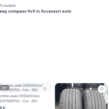
71 risultati
eep compass 4x4 in Accessori auto
3
omme usate 2155518 Estivo
ONTINENTAL - Con - 260
0 €