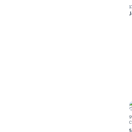
1
J
g
C
5