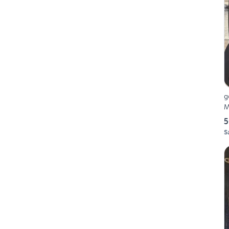
g
M
5
S