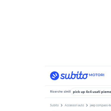
pick up 4x4 usati piem
Ricerche
simili
Subito
Accessori auto
jeep compass 4