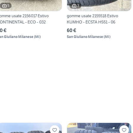
5
3
omme usate 2156017 Estivo
gomme usate 2155518 Estivo
ONTINENTAL - ECO - 032
KUMHO - ECSTA HS51 - 06
0 €
60 €
an Giuliano Milanese
(
MI
)
San Giuliano Milanese
(
MI
)