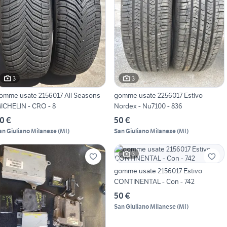
3
3
omme usate 2156017 All Seasons
gomme usate 2256017 Estivo
ICHELIN - CRO - 8
Nordex - Nu7100 - 836
0 €
50 €
an Giuliano Milanese
(
MI
)
San Giuliano Milanese
(
MI
)
3
gomme usate 2156017 Estivo
CONTINENTAL - Con - 742
50 €
San Giuliano Milanese
(
MI
)