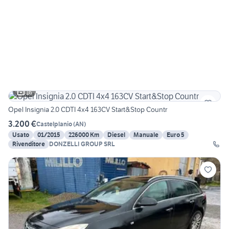
16
Opel Insignia 2.0 CDTI 4x4 163CV Start&Stop Countr
3.200 €
Castelplanio
(
AN
)
Usato
01/2015
226000 Km
Diesel
Manuale
Euro 5
Rivenditore
DONZELLI GROUP SRL