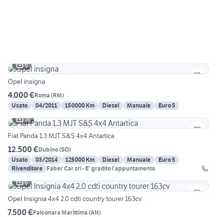
6
Opel insigna
4.000 €
Roma
(
RM
)
Usato
04/2011
150000 Km
Diesel
Manuale
Euro 5
16
Fiat Panda 1.3 MJT S&S 4x4 Antartica
12.500 €
Dubino
(
SO
)
Usato
03/2014
125000 Km
Diesel
Manuale
Euro 5
Rivenditore
Faber Car srl - E' gradito l'appuntamento
6
Opel Insignia 4x4 2.0 cdti country tourer 163cv
7.500 €
Falconara Marittima
(
AN
)