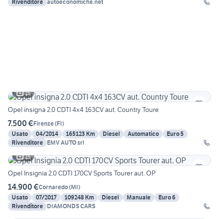
Rivenditore
autoeconomiche.net
15
Opel insigna 2.0 CDTI 4x4 163CV aut. Country Toure
7.500 €
Firenze
(
FI
)
Usato
04/2014
165123 Km
Diesel
Automatico
Euro 5
Rivenditore
EMV AUTO srl
15
Opel Insignia 2.0 CDTI 170CV Sports Tourer aut. OP
14.900 €
Cornaredo
(
MI
)
Usato
07/2017
109248 Km
Diesel
Manuale
Euro 6
Rivenditore
DIAMONDS CARS