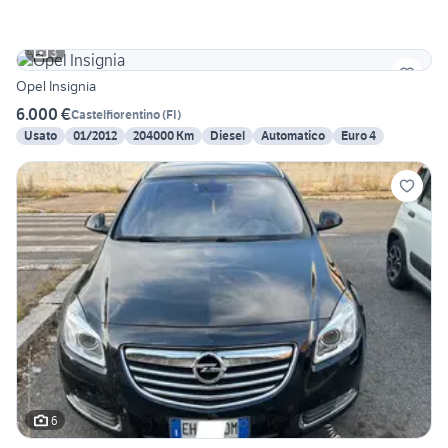
3
Opel Insignia
6.000 €
Castelfiorentino
(
FI
)
Usato
01/2012
204000 Km
Diesel
Automatico
Euro 4
6