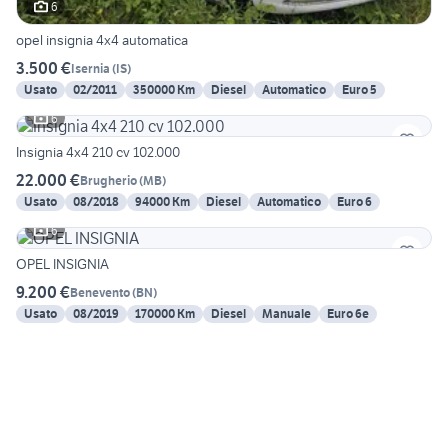
6
opel insignia 4x4 automatica
3.500 €
Isernia
(
IS
)
Usato
02/2011
350000 Km
Diesel
Automatico
Euro 5
6
Insignia 4x4 210 cv 102.000
22.000 €
Brugherio
(
MB
)
Usato
08/2018
94000 Km
Diesel
Automatico
Euro 6
6
OPEL INSIGNIA
9.200 €
Benevento
(
BN
)
Usato
08/2019
170000 Km
Diesel
Manuale
Euro 6e