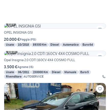
6
OPEL INSIGNIA GSI
20.000 €
Foggia
(
FG
)
Usato
10/2018
89300 Km
Diesel
Automatico
Euro 6d
28
Opel Insignia 2.0 CDTI 160CV 4X4 COSMO FULL
3.500 €
Agnone
(
IS
)
Usato
06/2011
230000 Km
Diesel
Manuale
Euro 5
Rivenditore
AUTOSERVICE