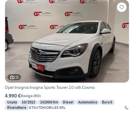
15
Opel Insignia Insigna Sports Tourer 2.0 cdti Cosmo
4.990 €
Rovigo
(
RO
)
Usato
10/2013
242000 Km
Diesel
Automatico
Euro 5
Rivenditore
GTAUTOMOBILES SRL