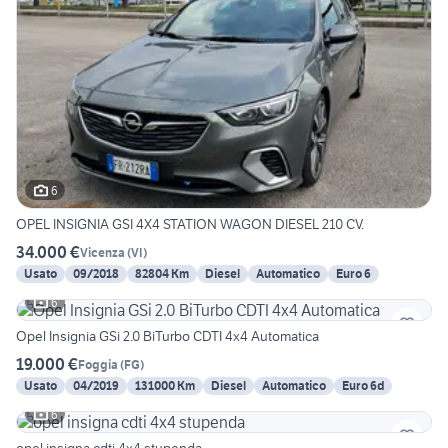
6
OPEL INSIGNIA GSI 4X4 STATION WAGON DIESEL 210 CV.
34.000 €
Vicenza
(
VI
)
Usato
09/2018
82804 Km
Diesel
Automatico
Euro 6
6
Opel Insignia GSi 2.0 BiTurbo CDTI 4x4 Automatica
19.000 €
Foggia
(
FG
)
Usato
04/2019
131000 Km
Diesel
Automatico
Euro 6d
6