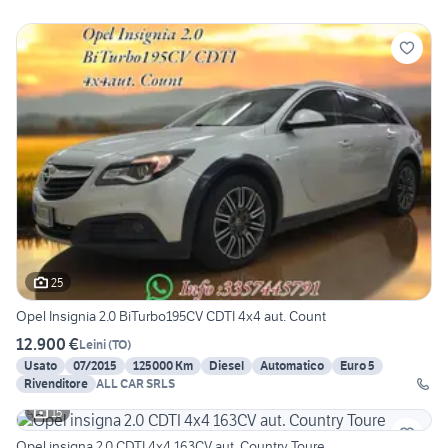
25
Opel Insignia 2.0 BiTurbo195CV CDTI 4x4 aut. Count
12.900 €
Leini
(
TO
)
Usato
07/2015
125000 Km
Diesel
Automatico
Euro 5
Rivenditore
ALL CAR SRLS
15
Opel insigna 2.0 CDTI 4x4 163CV aut. Country Toure