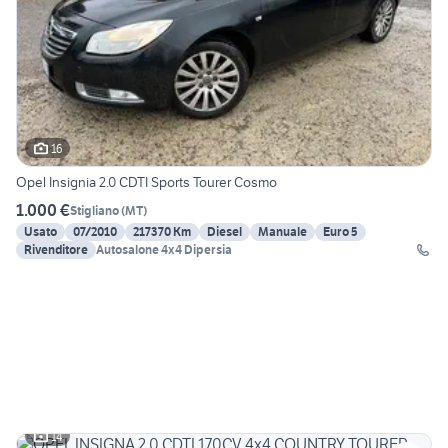
16
Opel Insignia 2.0 CDTI Sports Tourer Cosmo
1.000 €
Stigliano
(
MT
)
Usato
07/2010
217370 Km
Diesel
Manuale
Euro 5
Rivenditore
Autosalone 4x4 Dipersia
14