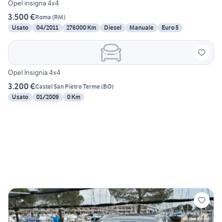
Opel insigna 4x4
3.500 €
Roma
(
RM
)
Usato
04/2011
276000 Km
Diesel
Manuale
Euro 5
Opel Insignia 4x4
3.200 €
Castel San Pietro Terme
(
BO
)
Usato
01/2009
0 Km