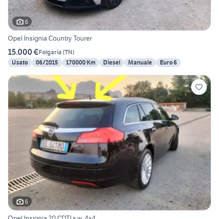
6
Opel Insignia Country Tourer
15.000 €
Folgaria
(
TN
)
Usato
06/2015
170000 Km
Diesel
Manuale
Euro 6
6
Opel Insignia 20 CDTI s.w. 4x4