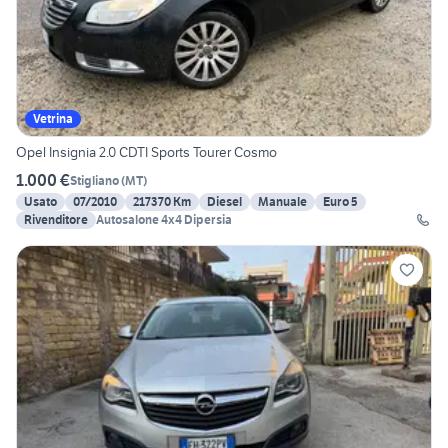
Vetrina
Opel Insignia 2.0 CDTI Sports Tourer Cosmo
1.000 €
Stigliano
(
MT
)
Usato
07/2010
217370 Km
Diesel
Manuale
Euro 5
Rivenditore
Autosalone 4x4 Dipersia