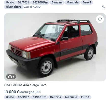
Usato
04/2011
162900 Km
Benzina
Manuale
Euro 5
Rivenditore
GOTTI AUTO
6
FIAT PANDA 4X4 "Targa Oro"
13.000 €
Morbegno
(
SO
)
Usato
10/1992
81968 Km
Benzina
Manuale
Euro 1