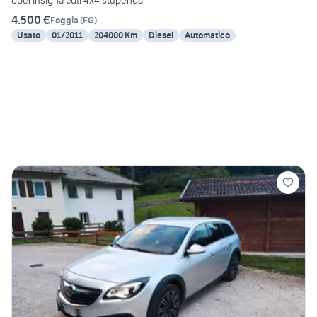
opel insigna cdti 4x4 stupenda
4.500 €
Foggia
(
FG
)
Usato
01/2011
204000 Km
Diesel
Automatico