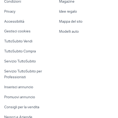
Condizioni
Magazine
Terreni e rustici
Attrezzature di
alfa romeo 164 Piemonte
ktm 690 usato
Nautica
lavoro
moto usate viterbo
naked 125
Privacy
Idee regalo
Garage e box
Caravan e Camper
Accessibilità
Mappa del sito
Loft, mansarde e
Veicoli commerciali
altro
Gestisci cookies
Modelli auto
Case vacanza
TuttoSubito Vendi
Uffici e Locali
TuttoSubito Compra
commerciali
Servizio TuttoSubito
elettronica
per la casa e la
sports e hobby
Servizio TuttoSubito per
persona
Informatica
Animali
Professionisti
Arredamento e
Console e
Accessori per
Casalinghi
Inserisci annuncio
Videogiochi
animali
Elettrodomestici
Promuovi annuncio
Audio/Video
Musica e Film
Giardino e Fai da te
Consigli per la vendita
Fotografia
Libri e Riviste
Abbigliamento e
Negozi e Aziende