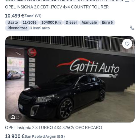
OPEL INSIGNA 2.0 CDTI 170CV 4x4 COUNTRY TOURER
10.499 €
Zane'
(
VI
)
Usato
11/2016
104000 Km
Diesel
Manuale
Euro 6
Rivenditore
3 leoni auto
15
OPEL Insignia 2.8 TURBO 4X4 325CV OPC RECARO
13.900 €
San Paolo d'Argon
(
BG
)