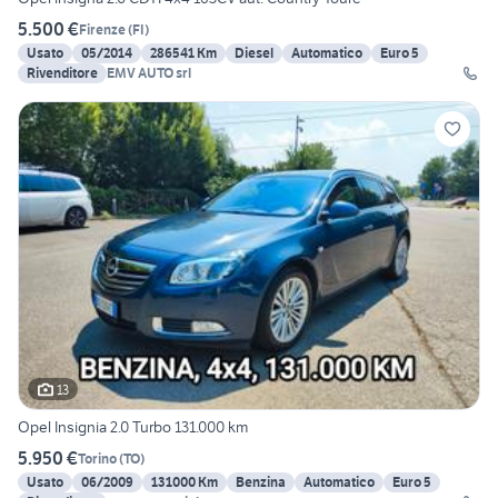
5.500 €
Firenze
(
FI
)
Usato
05/2014
286541 Km
Diesel
Automatico
Euro 5
Rivenditore
EMV AUTO srl
13
Opel Insignia 2.0 Turbo 131.000 km
5.950 €
Torino
(
TO
)
Usato
06/2009
131000 Km
Benzina
Automatico
Euro 5