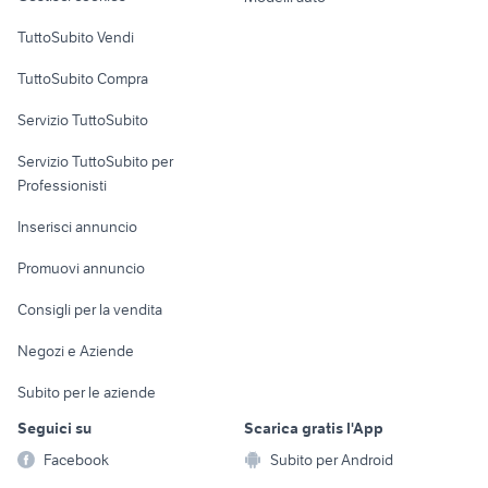
Case vacanza
TuttoSubito Vendi
Uffici e Locali
TuttoSubito Compra
commerciali
Servizio TuttoSubito
elettronica
per la casa e la
sports e hobby
Servizio TuttoSubito per
persona
Informatica
Animali
Professionisti
Arredamento e
Console e
Accessori per
Casalinghi
Inserisci annuncio
Videogiochi
animali
Elettrodomestici
Promuovi annuncio
Audio/Video
Musica e Film
Giardino e Fai da te
Consigli per la vendita
Fotografia
Libri e Riviste
Abbigliamento e
Negozi e Aziende
Telefonia
Strumenti Musicali
Accessori
Subito per le aziende
Sports
Tutto per i bambini
Seguici su
Scarica gratis l'App
Biciclette
Facebook
Subito per Android
Collezionismo