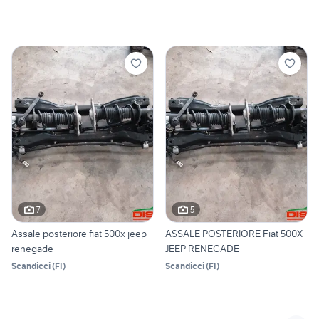
7
5
Assale posteriore fiat 500x jeep
ASSALE POSTERIORE Fiat 500X
renegade
JEEP RENEGADE
Scandicci
(
FI
)
Scandicci
(
FI
)