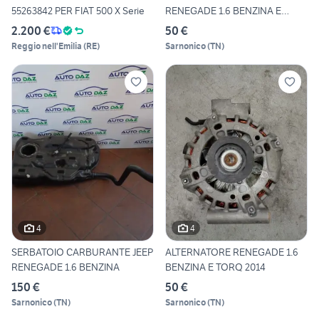
55263842 PER FIAT 500 X Serie
RENEGADE 1.6 BENZINA E
TORQ
2.200 €
50 €
Reggio nell'Emilia
(
RE
)
Sarnonico
(
TN
)
4
4
SERBATOIO CARBURANTE JEEP
ALTERNATORE RENEGADE 1.6
RENEGADE 1.6 BENZINA
BENZINA E TORQ 2014
150 €
50 €
Sarnonico
(
TN
)
Sarnonico
(
TN
)