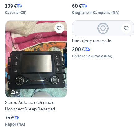
Cerchi&altro
139 €
60 €
Caserta
(
CE
)
Giugliano in Campania
(
NA
)
Radio jeep renegade
300 €
Civitella San Paolo
(
RM
)
4
Stereo Autoradio Originale
Uconnect 5 Jeep Renegad
75 €
Napoli
(
NA
)