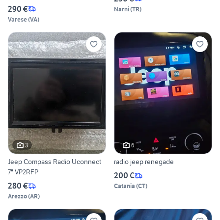
290 €
Narni
(
TR
)
Varese
(
VA
)
3
6
Jeep Compass Radio Uconnect
radio jeep renegade
7" VP2RFP
200 €
280 €
Catania
(
CT
)
Arezzo
(
AR
)