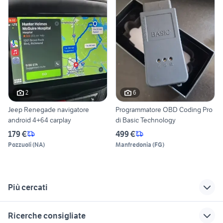
2
6
Jeep Renegade navigatore
Programmatore OBD Coding Pro
android 4+64 carplay
di Basic Technology
179 €
499 €
Pozzuoli
(
NA
)
Manfredonia
(
FG
)
Più cercati
Correlati
Richerche simili
Suggerimenti
Ricerche consigliate
jeep Napoli
nuova jeep
chevrolet spark