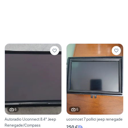
6
6
Autoradio Uconnect 8.4" Jeep
uconncet 7 pollici jeep renegade
Renegade/Compass
250 €