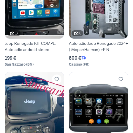
17
6
Jeep Renegade KIT COMPL.
Autoradio Jeep Renegade 2024+
Autoradio android stereo
( Mopar/Harman) +PIN
199 €
800 €
San Nazzaro
(
BN
)
Cassino
(
FR
)