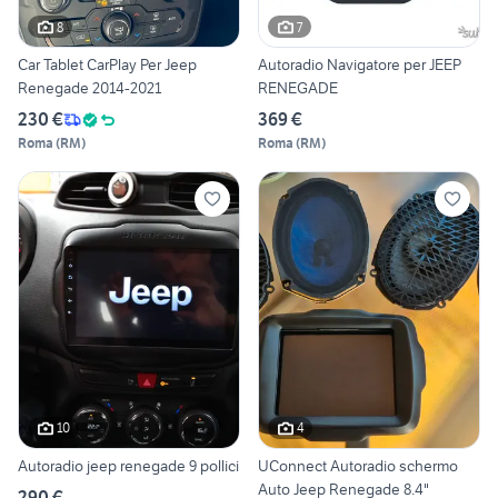
8
7
Car Tablet CarPlay Per Jeep
Autoradio Navigatore per JEEP
Renegade 2014-2021
RENEGADE
230 €
369 €
Roma
(
RM
)
Roma
(
RM
)
10
4
Autoradio jeep renegade 9 pollici
UConnect Autoradio schermo
Auto Jeep Renegade 8.4"
290 €