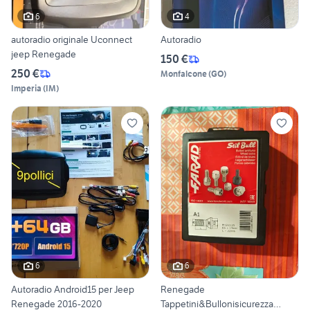
6
4
autoradio originale Uconnect
Autoradio
jeep Renegade
150 €
250 €
Monfalcone
(
GO
)
Imperia
(
IM
)
6
6
Autoradio Android15 per Jeep
Renegade
Renegade 2016-2020
Tappetini&Bullonisicurezza