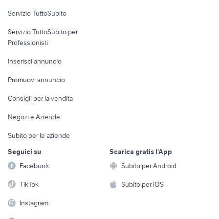
Servizio TuttoSubito
elettronica
per la casa e la
sports e hobby
Servizio TuttoSubito per
persona
Informatica
Animali
Professionisti
Arredamento e
Console e
Accessori per
Casalinghi
Inserisci annuncio
Videogiochi
animali
Elettrodomestici
Promuovi annuncio
Audio/Video
Musica e Film
Giardino e Fai da te
Consigli per la vendita
Fotografia
Libri e Riviste
Abbigliamento e
Negozi e Aziende
Telefonia
Strumenti Musicali
Accessori
Subito per le aziende
Sports
Tutto per i bambini
Seguici su
Scarica gratis l'App
Biciclette
Facebook
Subito per Android
Collezionismo
TikTok
Subito per iOS
Instagram