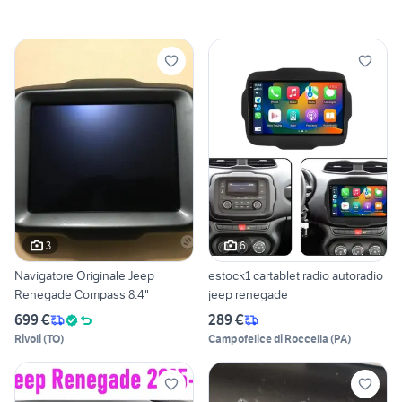
3
6
Navigatore Originale Jeep
estock1 cartablet radio autoradio
Renegade Compass 8.4"
jeep renegade
699 €
289 €
Rivoli
(
TO
)
Campofelice di Roccella
(
PA
)