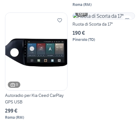
Roma
(
RM
)
6
Ruota di Scorta da 17"
190 €
Pinerolo
(
TO
)
9
Autoradio per Kia Ceed CarPlay
GPS USB
299 €
Roma
(
RM
)