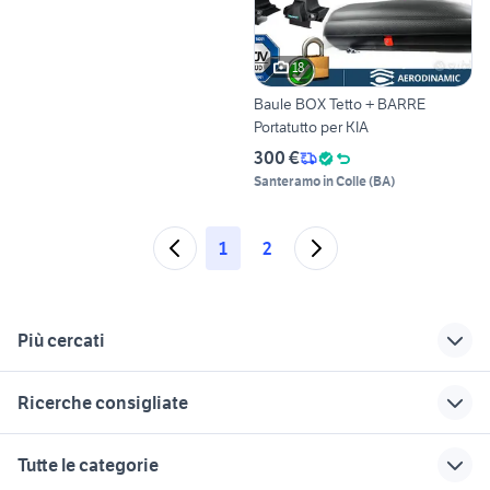
18
Baule BOX Tetto + BARRE
Portatutto per KIA
300 €
Santeramo in Colle
(
BA
)
1
2
Più cercati
Correlati
Richerche simili
Suggerimenti
Ricerche consigliate
kia proceed usata
kia ceed bagagliaio
kia ceed gt line
nissan silvia
auto Napoli provincia
kia picanto auto
auto kia ceed
auto usate lecco
Tutte le categorie
Sicilia
Abruzzo
auto grandinate
peugeot 205
ford mondeo