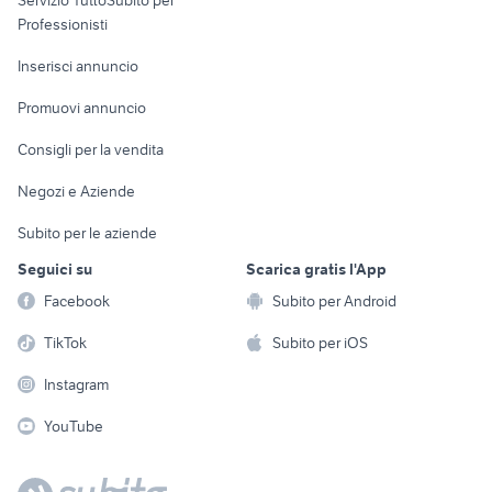
Servizio TuttoSubito per
persona
Informatica
Animali
Professionisti
Arredamento e
Console e
Accessori per
Casalinghi
Inserisci annuncio
Videogiochi
animali
Elettrodomestici
Promuovi annuncio
Audio/Video
Musica e Film
Giardino e Fai da te
Consigli per la vendita
Fotografia
Libri e Riviste
Abbigliamento e
Negozi e Aziende
Telefonia
Strumenti Musicali
Accessori
Subito per le aziende
Sports
Tutto per i bambini
Seguici su
Scarica gratis l'App
Biciclette
Facebook
Subito per Android
Collezionismo
TikTok
Subito per iOS
Instagram
YouTube