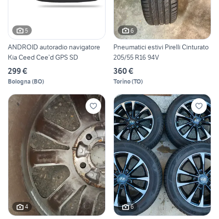
5
6
ANDROID autoradio navigatore
Pneumatici estivi Pirelli Cinturato
Kia Ceed Cee’d GPS SD
205/55 R16 94V
299 €
360 €
Bologna
(
BO
)
Torino
(
TO
)
4
6