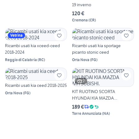
19 inverno
120 €
Cremona
(
CR
)
Vetrina
Ricambi usati kia xceed-ceed
Ricambi usati kia sportage
2018-2024
picanto stonic ceed
Reggio di Calabria
(
RC
)
Orta Nova
(
FG
)
2
Ricambi usati kia ceed 2018-2025
KIT RUOTINO SCORTA
Orta Nova
(
FG
)
HYUNDAI KIA MAZDA
MITSUBISHI.
189 €
Torre Annunziata
(
NA
)