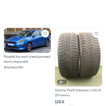
Ricambi kia ceed xceed proceed
stonic disponibili
Orta Nova
(
FG
)
3
Gomme Pirelli Sottozero 3 235 35
19 inverno
120 €