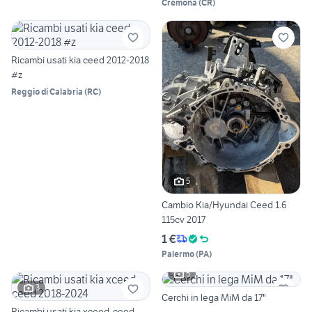
Cremona
(
CR
)
Ricambi usati kia ceed 2012-2018
#z
Reggio di Calabria
(
RC
)
5
Cambio Kia/Hyundai Ceed 1.6
115cv 2017
1 €
Palermo
(
PA
)
5
3
Cerchi in lega MiM da 17"
Ricambi usati kia xceed-ceed