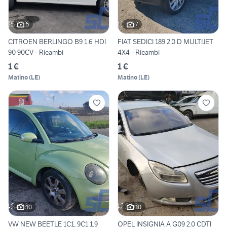
5
7
CITROEN BERLINGO B9 1.6 HDI
FIAT SEDICI 189 2.0 D MULTIJET
90 90CV - Ricambi
4X4 - Ricambi
1 €
1 €
Matino
(
LE
)
Matino
(
LE
)
10
10
VW NEW BEETLE 1C1, 9C1 1.9
OPEL INSIGNIA A G09 2.0 CDTI