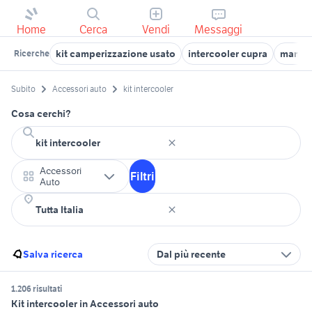
Home
Cerca
Vendi
Messaggi
kit camperizzazione usato
intercooler cupra
manico
Ricerche
Subito
Accessori auto
kit intercooler
Cosa cerchi?
Accessori
Filtri
Auto
Salva ricerca
Dal più recente
1.206 risultati
Kit intercooler in Accessori auto