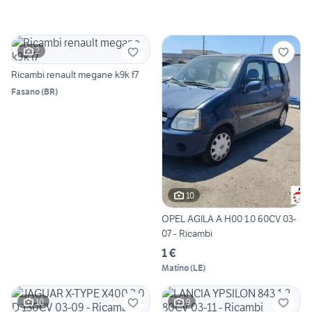
2
Ricambi renault megane k9k f7
Fasano
(
BR
)
10
OPEL AGILA A H00 1.0 60CV 03-
07 - Ricambi
1 €
Matino
(
LE
)
10
9