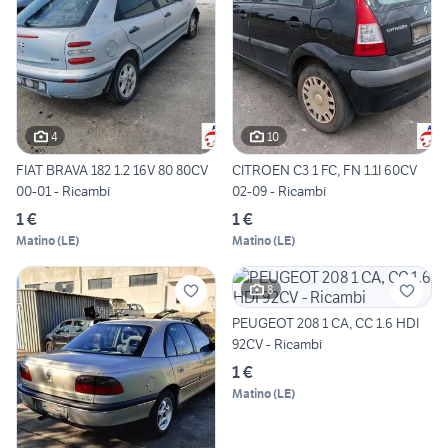
4
10
FIAT BRAVA 182 1.2 16V 80 80CV
CITROEN C3 1 FC, FN 1.1I 60CV
00-01 - Ricambi
02-09 - Ricambi
1 €
1 €
Matino
(
LE
)
Matino
(
LE
)
8
PEUGEOT 208 1 CA, CC 1.6 HDI
92CV - Ricambi
1 €
Matino
(
LE
)