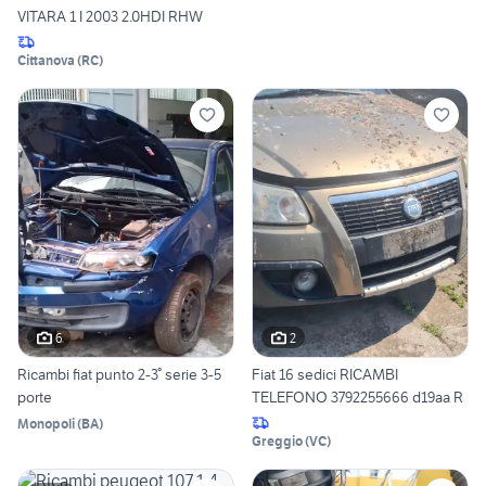
VITARA 1 I 2003 2.0HDI RHW
Cittanova
(
RC
)
6
2
Ricambi fiat punto 2-3° serie 3-5
Fiat 16 sedici RICAMBI
porte
TELEFONO 3792255666 d19aa R
Monopoli
(
BA
)
Greggio
(
VC
)