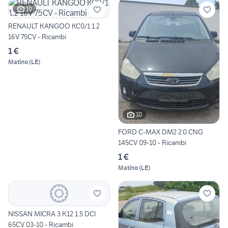
10
RENAULT KANGOO KC0/1 1.2
16V 75CV - Ricambi
1 €
Matino
(
LE
)
10
FORD C-MAX DM2 2.0 CNG
145CV 09-10 - Ricambi
1 €
Matino
(
LE
)
NISSAN MICRA 3 K12 1.5 DCI
65CV 03-10 - Ricambi