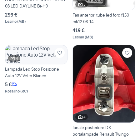
5
08 LED DAYLINE Bi-H9
299 €
Fari anteriori tube led ford f150
mk12 08-14
Lesmo
(
MB
)
419 €
Lesmo
(
MB
)
4
Lampada Led Stop Posizione
Auto 12V Vetro Bianco
5 €
Rosarno
(
RC
)
4
fanale posteriore DX
portalampade Renault Twingo