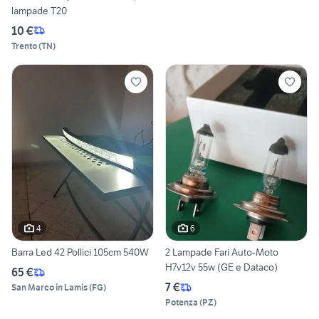
lampade T20
10 €
Trento
(
TN
)
4
6
Barra Led 42 Pollici 105cm 540W
2 Lampade Fari Auto-Moto
H7v12v 55w (GE e Dataco)
65 €
7 €
San Marco in Lamis
(
FG
)
Potenza
(
PZ
)