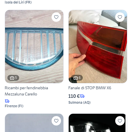
Isola del Liri
(
FR
)
5
6
Ricambi per fendinebbia
Fanale di STOP BMW X6
Mezzaluna Carello
110 €
Sulmona
(
AQ
)
Firenze
(
FI
)