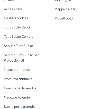
Garage e box
auto cabrio
auto usate taranto privati
Caravan e Camper
Accessibilità
Mappa del sito
auto usate chieti
pick up 4x4 usati piemonte
Loft, mansarde e
Veicoli commerciali
altro
Gestisci cookies
Modelli auto
Case vacanza
TuttoSubito Vendi
Uffici e Locali
TuttoSubito Compra
commerciali
Servizio TuttoSubito
elettronica
per la casa e la
sports e hobby
Servizio TuttoSubito per
persona
Informatica
Animali
Professionisti
Arredamento e
Console e
Accessori per
Casalinghi
Inserisci annuncio
Videogiochi
animali
Elettrodomestici
Promuovi annuncio
Audio/Video
Musica e Film
Giardino e Fai da te
Consigli per la vendita
Fotografia
Libri e Riviste
Abbigliamento e
Negozi e Aziende
Telefonia
Strumenti Musicali
Accessori
Subito per le aziende
Sports