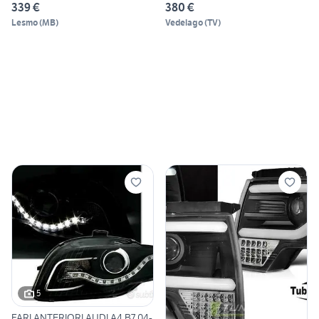
339 €
380 €
Lesmo
(
MB
)
Vedelago
(
TV
)
5
FARI ANTERIORI AUDI A4 B7 04-