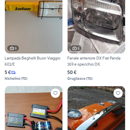
6
6
Lampada Beghelli Buon Viaggio
Fanale anteriore DX Fiat Panda
601/E
169 e specchio DX.
5 €
50 €
Nichelino
(
TO
)
Grugliasco
(
TO
)