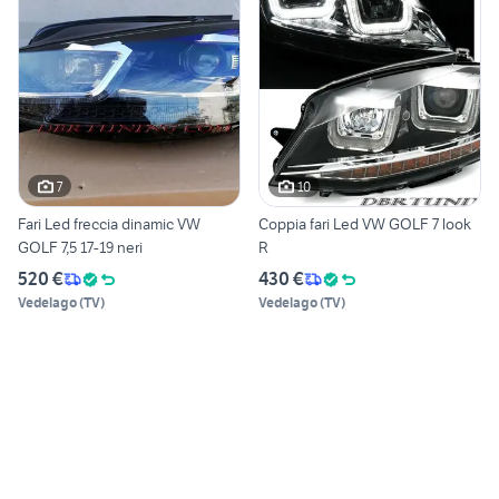
7
10
Fari Led freccia dinamic VW
Coppia fari Led VW GOLF 7 look
GOLF 7,5 17-19 neri
R
520 €
430 €
Vedelago
(
TV
)
Vedelago
(
TV
)