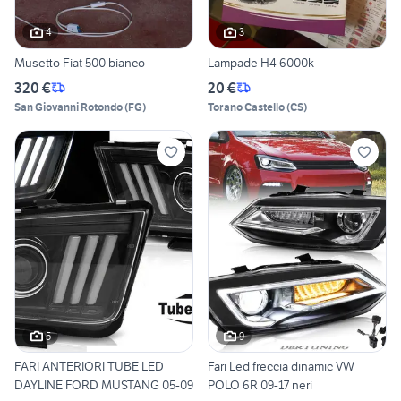
4
3
Musetto Fiat 500 bianco
Lampade H4 6000k
320 €
20 €
San Giovanni Rotondo
(
FG
)
Torano Castello
(
CS
)
5
9
FARI ANTERIORI TUBE LED
Fari Led freccia dinamic VW
DAYLINE FORD MUSTANG 05-09
POLO 6R 09-17 neri