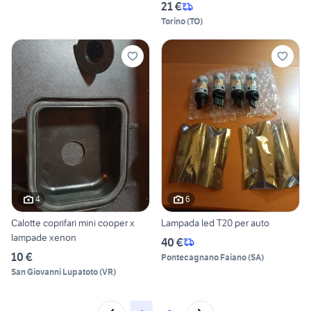
21 €
Torino
(
TO
)
4
6
Calotte coprifari mini cooper x
Lampada led T20 per auto
lampade xenon
40 €
10 €
Pontecagnano Faiano
(
SA
)
San Giovanni Lupatoto
(
VR
)