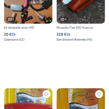
3
6
kit lampade auto HID
Musetto Fiat 500 Arancio
20 €
320 €
Catanzaro
(
CZ
)
San Giovanni Rotondo
(
FG
)