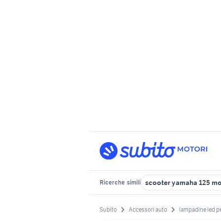
scooter yamaha 125 m
Ricerche
simili
Subito
Accessori auto
lampadine led p