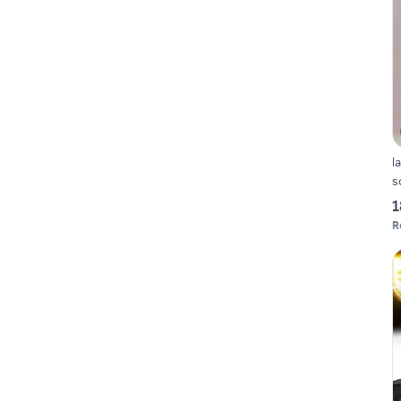
lam
s
1
R