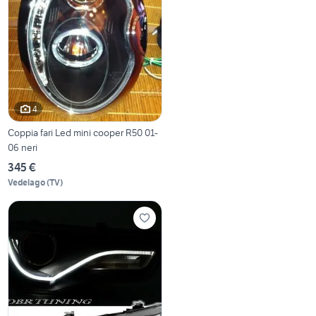
4
Coppia fari Led mini cooper R50 01-
06 neri
345 €
Vedelago
(
TV
)