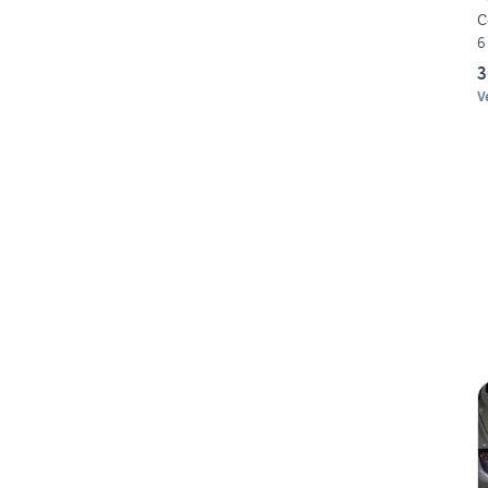
C
6
3
V