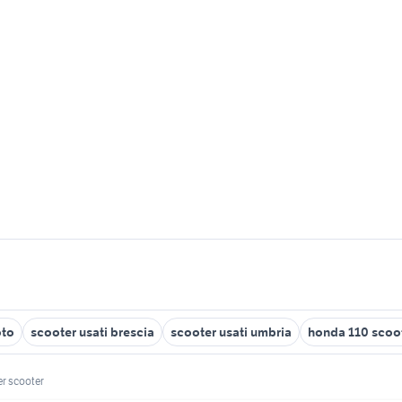
oto
scooter usati brescia
scooter usati umbria
honda 110 scoo
er scooter