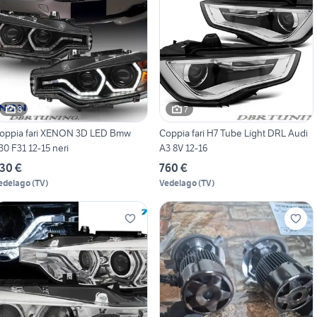
8
7
oppia fari XENON 3D LED Bmw
Coppia fari H7 Tube Light DRL Audi
30 F31 12-15 neri
A3 8V 12-16
30 €
760 €
edelago
(
TV
)
Vedelago
(
TV
)