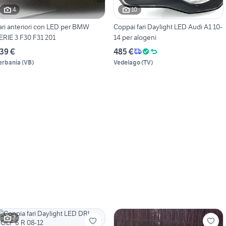
4
10
ari anteriori con LED per BMW
Coppai fari Daylight LED Audi A1 10-
ERIE 3 F30 F31 201
14 per alogeni
39 €
485 €
erbania
(
VB
)
Vedelago
(
TV
)
7