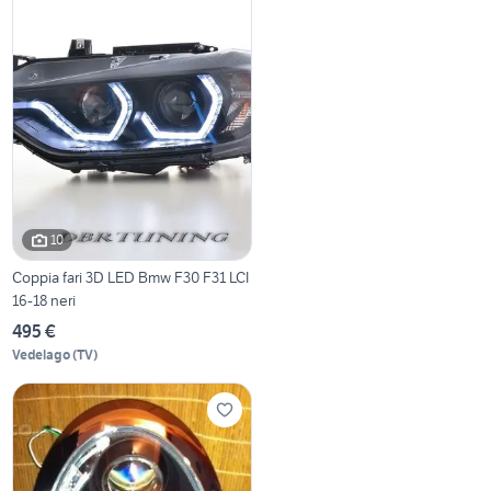
10
Coppia fari 3D LED Bmw F30 F31 LCI
16-18 neri
495 €
Vedelago
(
TV
)