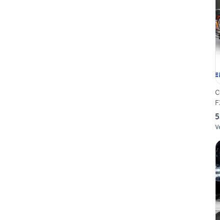
C
F
5
V