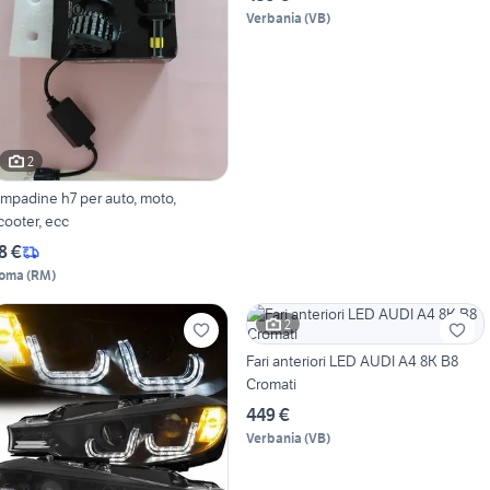
Verbania
(
VB
)
2
padine h7 per auto, moto,
cooter, ecc
8 €
oma
(
RM
)
2
Fari anteriori LED AUDI A4 8K B8
Cromati
449 €
Verbania
(
VB
)