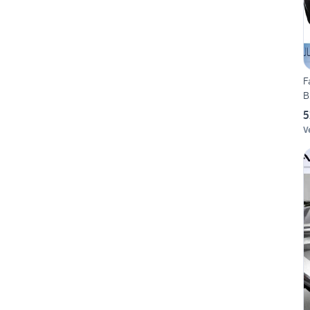
F
B
5
V