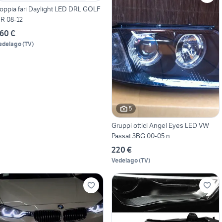
oppia fari Daylight LED DRL GOLF
 R 08-12
60 €
edelago
(
TV
)
5
Gruppi ottici Angel Eyes LED VW
Passat 3BG 00-05 n
220 €
Vedelago
(
TV
)