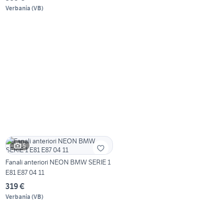
Verbania
(
VB
)
5
Fanali anteriori NEON BMW SERIE 1
E81 E87 04 11
319 €
Verbania
(
VB
)