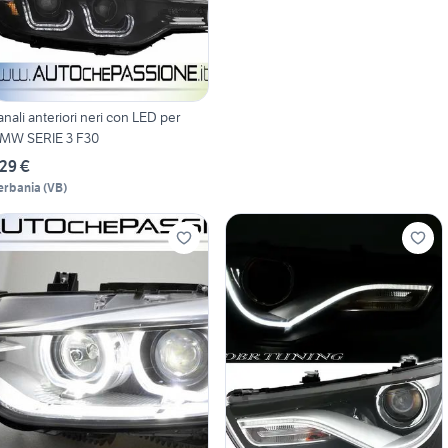
anali anteriori neri con LED per
MW SERIE 3 F30
29 €
erbania
(
VB
)