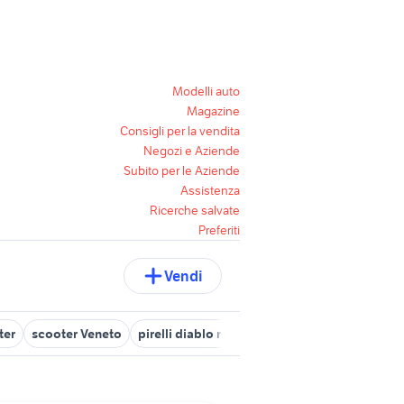
Modelli auto
Magazine
Consigli per la vendita
Negozi e Aziende
Subito per le Aziende
Assistenza
Ricerche salvate
Preferiti
Vendi
ter
scooter Veneto
pirelli diablo rosso scooter
scooter bmw el