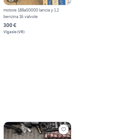
motore 188a50000 lancia y 1.2
benzina 16 valvole
300 €
Vigasio
(
VR
)