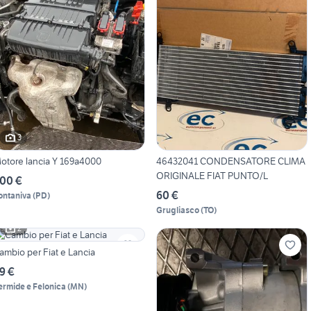
3
otore lancia Y 169a4000
46432041 CONDENSATORE CLIMA
ORIGINALE FIAT PUNTO/L
00 €
60 €
ontaniva
(
PD
)
Grugliasco
(
TO
)
2
ambio per Fiat e Lancia
9 €
ermide e Felonica
(
MN
)