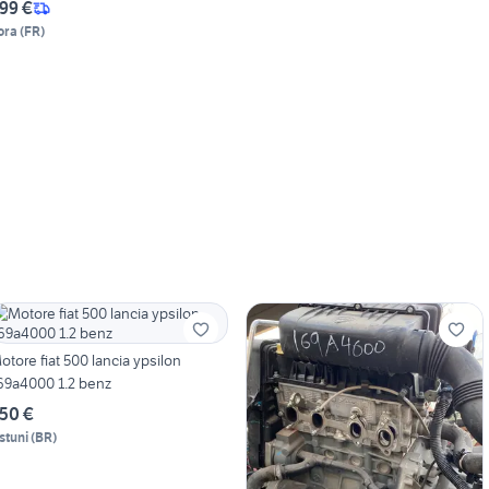
99 €
ora
(
FR
)
otore fiat 500 lancia ypsilon
69a4000 1.2 benz
50 €
stuni
(
BR
)