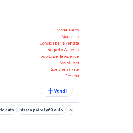
Modelli auto
Magazine
Consigli per la vendita
Negozi e Aziende
Subito per le Aziende
Assistenza
Ricerche salvate
Preferiti
Vendi
rie auto
nissan patrol y60 auto
lancia y a frosinone e provincia