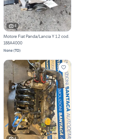
4
Motore Fiat Panda/Lancia Y 1.2 cod.
188A4000
None
(
TO
)
4