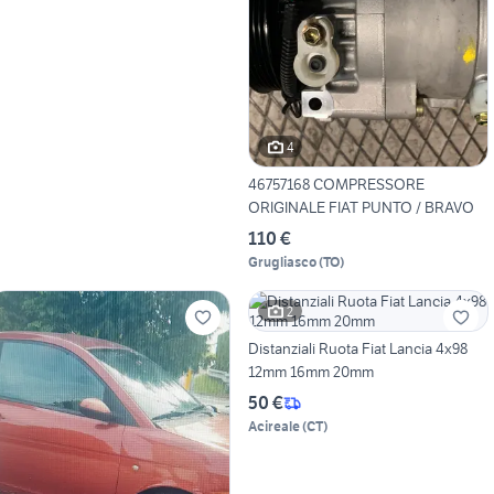
4
46757168 COMPRESSORE
ORIGINALE FIAT PUNTO / BRAVO
110 €
Grugliasco
(
TO
)
2
Distanziali Ruota Fiat Lancia 4x98
12mm 16mm 20mm
50 €
Acireale
(
CT
)