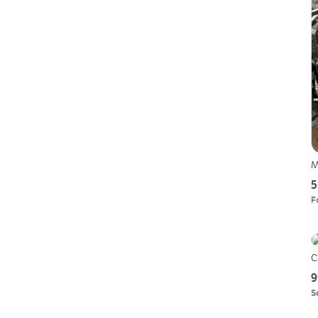
M
5
F
C
9
S