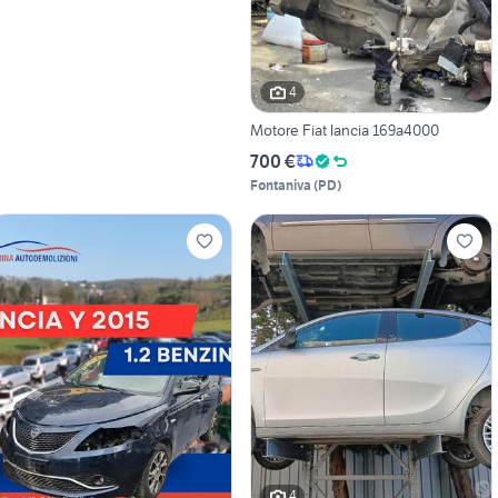
4
Motore Fiat lancia 169a4000
700 €
Fontaniva
(
PD
)
4