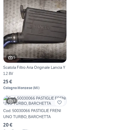
5
Scatola Filtro Aria Originale Lancia Y
1.2 8V
25 €
Cologno Monzese
(
MI
)
3
Cod. 50030066 PASTIGLIE FRENI
UNO TURBO, BARCHETTA
20 €