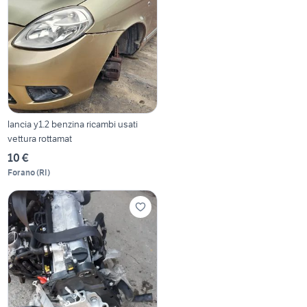
lancia y1.2 benzina ricambi usati
vettura rottamat
10 €
Forano
(
RI
)