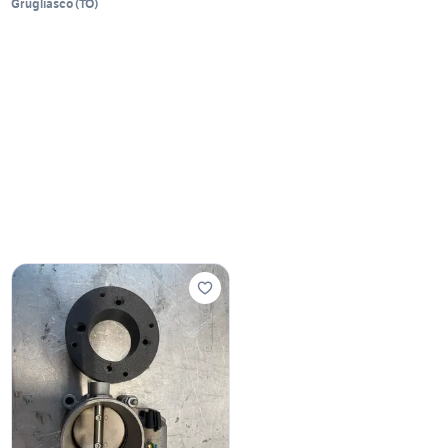
Grugliasco
(
TO
)