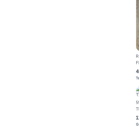
R
F
4
T
5
T
1
G