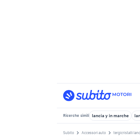
lancia y in marche
la
Ricerche
simili
Subito
Accessori auto
tergicristalli lan