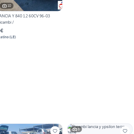
10
ANCIA Y 840 1.2 60CV 96-03
icambi /
 €
atino
(
LE
)
6