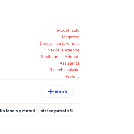
Modelli auto
Magazine
Consigli per la vendita
Negozi e Aziende
Subito per le Aziende
Assistenza
Ricerche salvate
Preferiti
Vendi
llo lancia y motori
nissan patrol y60 auto
lancia y usata bari
l