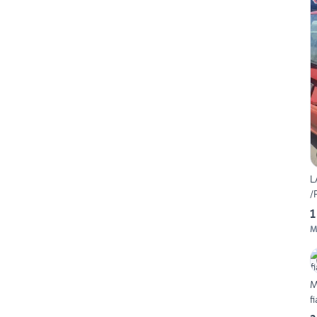
L
/
1
M
M
f