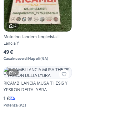
4
Motorino Tandem Tergicristalli
Lancia Y
49 €
Casalnuovo di Napoli
(
NA
)
6
RICAMBI LANCIA MUSA THESIS Y
YPSILON DELTA LYBRA
1 €
Potenza
(
PZ
)