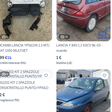
6
10
ICAMBI LANCIA YPSILON 1.3 MTJ
LANCIA Y 840 1.2 60CV 96-03 -
IAT 1300 MULTIJET
ricambi
99 €
1 €
ermini Imerese
(
PA
)
Matino
(
LE
)
3
911202 KIT 2 SPAZZOLE
ERGICRISTALLO PUNTO/YPSILO
2 €
rugliasco
(
TO
)