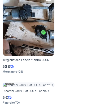
2
Tergicristallo Lancia Y anno 2006
50 €
Mormanno
(
CS
)
6
Ricambi vari x Fiat 500 e Lancia Y
5 €
Pinerolo
(
TO
)