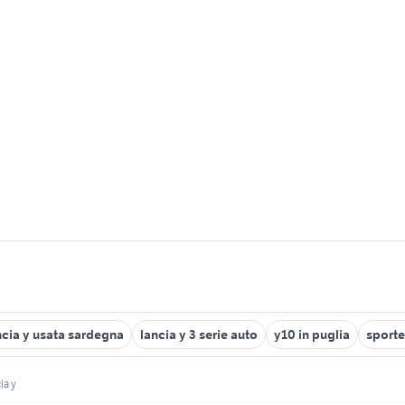
ncia y usata sardegna
lancia y 3 serie auto
y10 in puglia
sporte
cia y