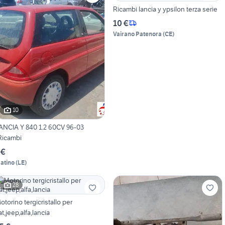
Ricambi lancia y ypsilon terza serie
10 €
Vairano Patenora
(
CE
)
10
ANCIA Y 840 1.2 60CV 96-03
Ricambi
 €
atino
(
LE
)
28
otorino tergicristallo per
iat,jeep,alfa,lancia