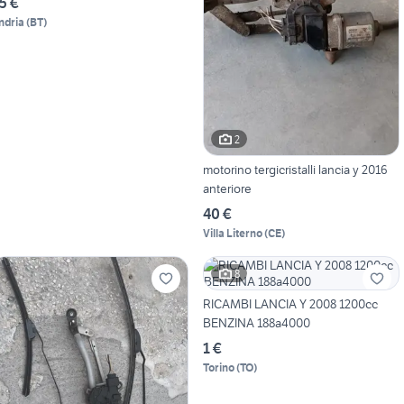
5 €
ndria
(
BT
)
2
motorino tergicristalli lancia y 2016
anteriore
40 €
Villa Literno
(
CE
)
8
RICAMBI LANCIA Y 2008 1200cc
BENZINA 188a4000
1 €
Torino
(
TO
)