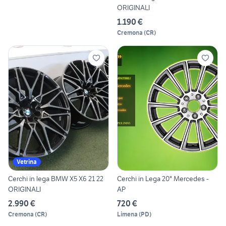
ORIGINALI
1.190 €
Cremona
(
CR
)
Vetrina
Cerchi in lega BMW X5 X6 21 22
Cerchi in Lega 20" Mercedes -
ORIGINALI
AP
2.990 €
720 €
Cremona
(
CR
)
Limena
(
PD
)