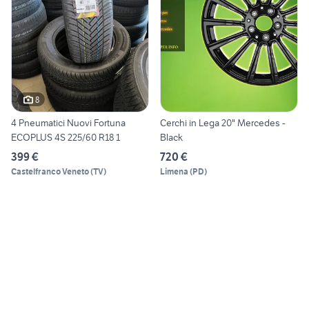
8
4 Pneumatici Nuovi Fortuna
Cerchi in Lega 20" Mercedes -
ECOPLUS 4S 225/60 R18 1
Black
399 €
720 €
Castelfranco Veneto
(
TV
)
Limena
(
PD
)