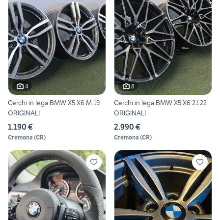
4
8
Cerchi in lega BMW X5 X6 M 19
Cerchi in lega BMW X5 X6 21 22
ORIGINALI
ORIGINALI
1.190 €
2.990 €
Cremona
(
CR
)
Cremona
(
CR
)