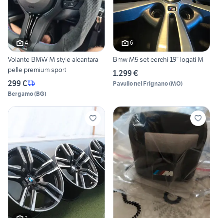
4
6
Volante BMW M style alcantara
Bmw M5 set cerchi 19” logati M
pelle premium sport
1.299 €
299 €
Pavullo nel Frignano
(
MO
)
Bergamo
(
BG
)