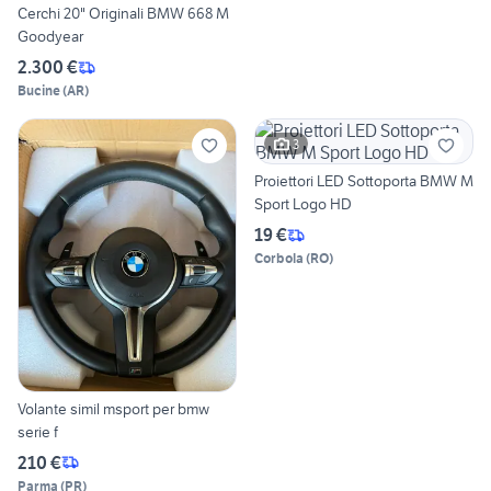
Cerchi 20" Originali BMW 668 M
Goodyear
2.300 €
Bucine
(
AR
)
3
Proiettori LED Sottoporta BMW M
Sport Logo HD
19 €
Corbola
(
RO
)
Volante simil msport per bmw
serie f
210 €
Parma
(
PR
)