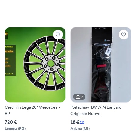
2
Cerchi in Lega 20" Mercedes -
Portachiavi BMW M Lanyard
BP
Originale Nuovo
720 €
18 €
Limena
(
PD
)
Milano
(
MI
)