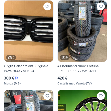
5
9
Griglia Calandra Ant. Originale
4 Pneumatici Nuovi Fortuna
BMW X6M - NUOVA
ECOPLUS2 4S 235/45 R19
300 €
420 €
Monza
(
MB
)
Castelfranco Veneto
(
TV
)