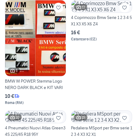
17
4 Coprimozzo Bmw Serie 1 2 3 4 5
X1 X3 X5 X6 Z4
16 €
Catanzaro
(
CZ
)
6
BMW M POWER Stemma Logo
NERO DARK BLACK e KIT VARI
10 €
Roma
(
RM
)
10
15
4 Pneumatici Nuovi Atlas Green3
Pedaliera MSport per Bmw serie 1
4S 225/45 R18 95Y
2 3 4 X3 X2 X1