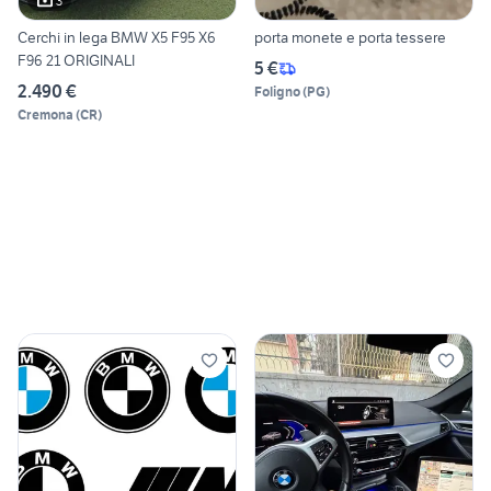
3
Cerchi in lega BMW X5 F95 X6
porta monete e porta tessere
F96 21 ORIGINALI
5 €
2.490 €
Foligno
(
PG
)
Cremona
(
CR
)