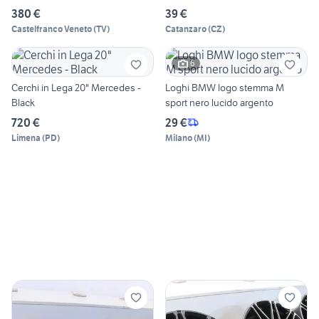
380 €
39 €
Castelfranco Veneto
(
TV
)
Catanzaro
(
CZ
)
6
Cerchi in Lega 20" Mercedes -
Loghi BMW logo stemma M
Black
sport nero lucido argento
720 €
29 €
Limena
(
PD
)
Milano
(
MI
)