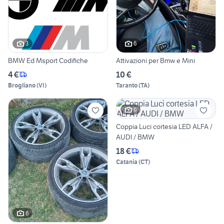
3
6
BMW Ed Msport Codifiche
Attivazioni per Bmw e Mini
4 €
10 €
Brogliano
(
VI
)
Taranto
(
TA
)
6
Coppia Luci cortesia LED ALFA /
AUDI / BMW
18 €
Catania
(
CT
)
6