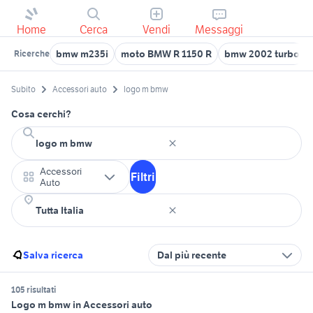
Home
Cerca
Vendi
Messaggi
bmw m235i
moto BMW R 1150 R
bmw 2002 turbo
Ricerche
Subito
Accessori auto
logo m bmw
Cosa cerchi?
Accessori
Filtri
Auto
Salva ricerca
Dal più recente
105 risultati
Logo m bmw in Accessori auto