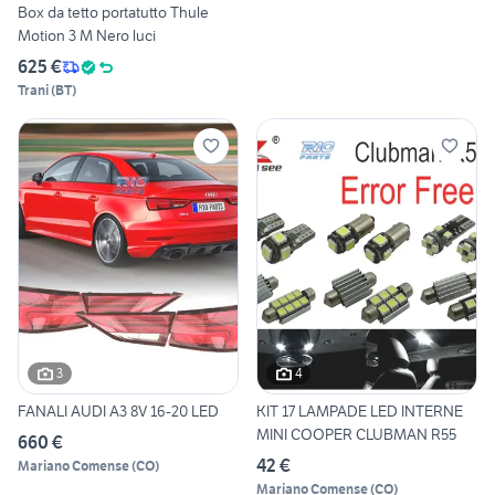
Box da tetto portatutto Thule
Motion 3 M Nero luci
625 €
Trani
(
BT
)
3
4
FANALI AUDI A3 8V 16-20 LED
KIT 17 LAMPADE LED INTERNE
MINI COOPER CLUBMAN R55
660 €
42 €
Mariano Comense
(
CO
)
Mariano Comense
(
CO
)