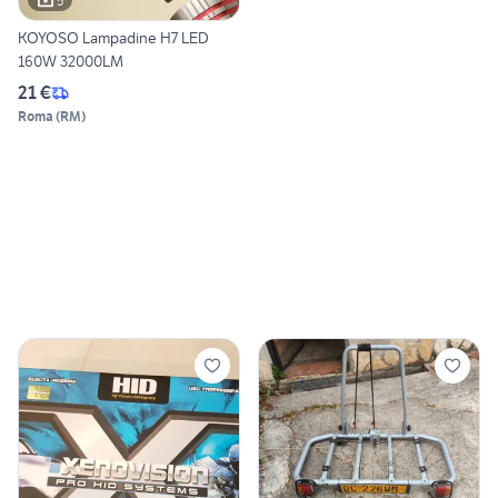
5
KOYOSO Lampadine H7 LED
160W 32000LM
21 €
Roma
(
RM
)