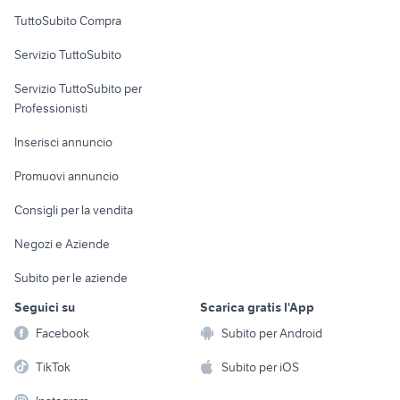
Uffici e Locali
TuttoSubito Compra
commerciali
Servizio TuttoSubito
elettronica
per la casa e la
sports e hobby
Servizio TuttoSubito per
persona
Informatica
Animali
Professionisti
Arredamento e
Console e
Accessori per
Casalinghi
Inserisci annuncio
Videogiochi
animali
Elettrodomestici
Promuovi annuncio
Audio/Video
Musica e Film
Giardino e Fai da te
Consigli per la vendita
Fotografia
Libri e Riviste
Abbigliamento e
Negozi e Aziende
Telefonia
Strumenti Musicali
Accessori
Subito per le aziende
Sports
Tutto per i bambini
Seguici su
Scarica gratis l'App
Biciclette
Facebook
Subito per Android
Collezionismo
TikTok
Subito per iOS