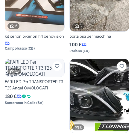
6
3
kit xenon bixenon h4 xenovision
porta bici per macchina
100 €
Campobasso
(
CB
)
Paliano
(
FR
)
15
FARI LED Per TRANSPORTER T3
T25 Angel OMOLOGATI
180 €
Santeramo in Colle
(
BA
)
8