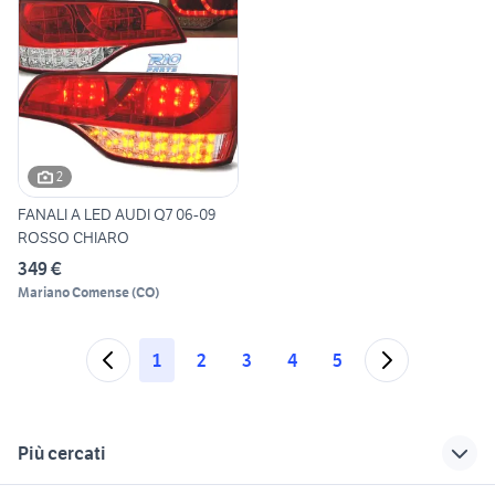
2
FANALI A LED AUDI Q7 06-09
ROSSO CHIARO
349 €
Mariano Comense
(
CO
)
1
2
3
4
5
Più cercati