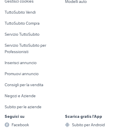
Gestisci cookies
Modelli auto
Case vacanza
TuttoSubito Vendi
Uffici e Locali
TuttoSubito Compra
commerciali
Servizio TuttoSubito
elettronica
per la casa e la
sports e hobby
Servizio TuttoSubito per
persona
Informatica
Animali
Professionisti
Arredamento e
Console e
Accessori per
Casalinghi
Inserisci annuncio
Videogiochi
animali
Elettrodomestici
Promuovi annuncio
Audio/Video
Musica e Film
Giardino e Fai da te
Consigli per la vendita
Fotografia
Libri e Riviste
Abbigliamento e
Negozi e Aziende
Telefonia
Strumenti Musicali
Accessori
Subito per le aziende
Sports
Tutto per i bambini
Seguici su
Scarica gratis l'App
Biciclette
Facebook
Subito per Android