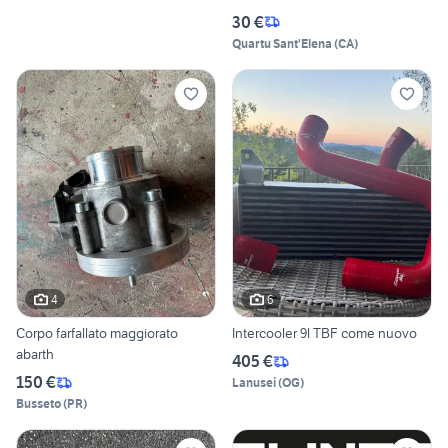
30 €
Quartu Sant'Elena
(
CA
)
4
6
Corpo farfallato maggiorato
Intercooler 9l TBF come nuovo
abarth
405 €
150 €
Lanusei
(
OG
)
Busseto
(
PR
)