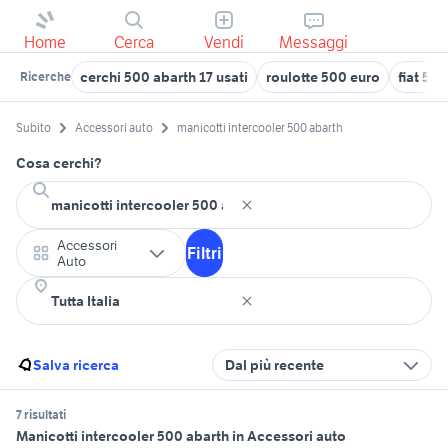
Home
Cerca
Vendi
Messaggi
cerchi 500 abarth 17 usati
roulotte 500 euro
fiat 50
Ricerche
Subito
Accessori auto
manicotti intercooler 500 abarth
Cosa cerchi?
Accessori
Filtri
Auto
Salva ricerca
Dal più recente
7 risultati
Manicotti intercooler 500 abarth in Accessori auto