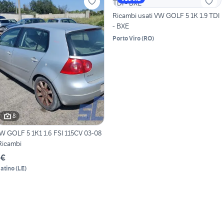
Ricambi usati VW GOLF 5 1K 1.9 TDI
- BXE
Porto Viro
(
RO
)
8
W GOLF 5 1K1 1.6 FSI 115CV 03-08
Ricambi
 €
atino
(
LE
)