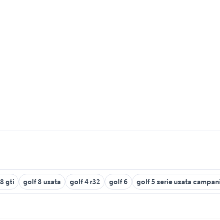
8 gti
golf 8 usata
golf 4 r32
golf 6
golf 5 serie usata campan