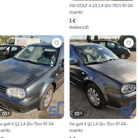
VW GOLF 4 1J1 1.4 16V 75CV 97-04
ricambi
1 €
Matino
(
LE
)
8
9
w golf 4 1j1 1.4 16v 75cv 97-04
Vw golf 4 1j1 1.4 16v 75cv 97-04 -
icambi
ricambi