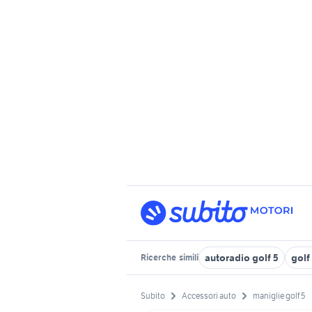
autoradio golf 5
golf 
Ricerche
simili
Subito
Accessori auto
maniglie golf 5