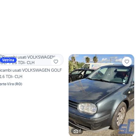
Vetrina
icambi usati VOLKSWAGEN GOLF
 1.6 TDI- CLH
orto Viro
(
RO
)
8