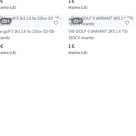
 €
1 €
atino
(
LE
)
Matino
(
LE
)
8
9
w golf 5 1k1 1.6 fsi 115cv 03-08 -
VW GOLF 5 VARIANT 1K5 1.4 TSI
icambi
160CV ricambi
 €
1 €
atino
(
LE
)
Matino
(
LE
)