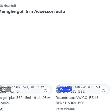
18 risultati
aniglie golf 5 in Accessori auto
10
Vetrina
w golf plus 5 521, 5m1 1.9 tdi 105cv
Ricambi usati VW GOLF 5 1.6
ricambi
BENZINA 16V- BSE
Porto Viro
(
RO
)
 €