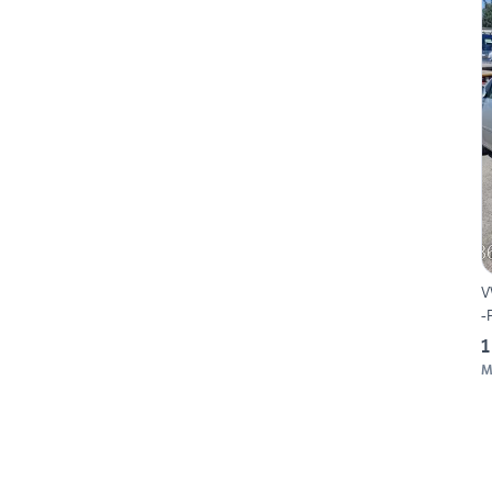
V
-
1
M