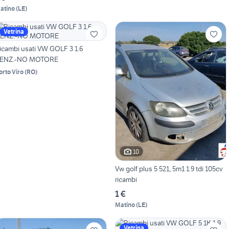
atino
(
LE
)
Vetrina
icambi usati VW GOLF 3 1.6
ENZ.-NO MOTORE
orto Viro
(
RO
)
10
Vw golf plus 5 521, 5m1 1.9 tdi 105cv
ricambi
1 €
Matino
(
LE
)
Vetrina