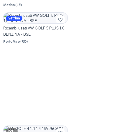
Matino
(
LE
)
Vetrina
Ricambi usati VW GOLF 5 PLUS 1.6
BENZINA - BSE
Porto Viro
(
RO
)
8