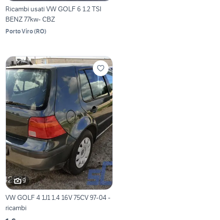
Ricambi usati VW GOLF 6 1.2 TSI
BENZ 77kw- CBZ
Porto Viro
(
RO
)
9
VW GOLF 4 1J1 1.4 16V 75CV 97-04 -
ricambi