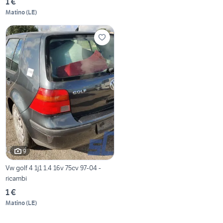
1 €
Matino
(
LE
)
9
Vw golf 4 1j1 1.4 16v 75cv 97-04 -
ricambi
1 €
Matino
(
LE
)