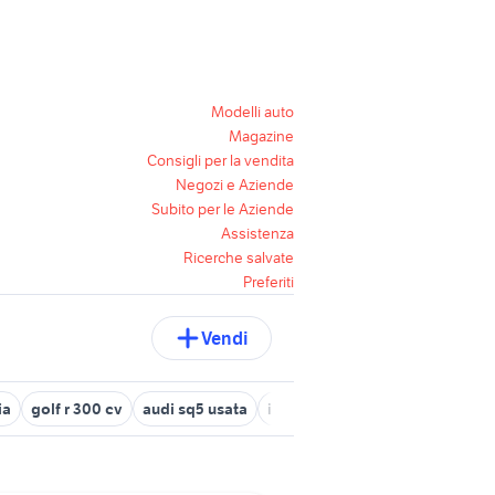
Modelli auto
Magazine
Consigli per la vendita
Negozi e Aziende
Subito per le Aziende
Assistenza
Ricerche salvate
Preferiti
Vendi
ia
golf r 300 cv
audi sq5 usata
impastatrice usata 5 kg
5 lir