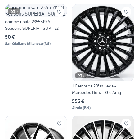
3
gomme usate 2355519 All
Seasons SUPERIA - SUP - 82
50 €
San Giuliano Milanese
(
MI
)
7
1 Cerchi da 20' in Lega -
Mercedes Benz - Glc Amg
555 €
Airola
(
BN
)