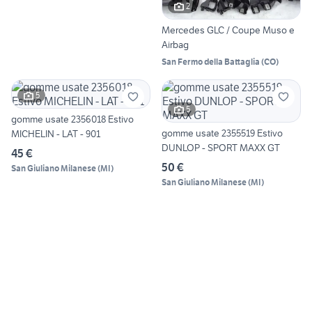
2
Mercedes GLC / Coupe Muso e
Airbag
San Fermo della Battaglia
(
CO
)
5
5
gomme usate 2356018 Estivo
gomme usate 2355519 Estivo
MICHELIN - LAT - 901
DUNLOP - SPORT MAXX GT
45 €
50 €
San Giuliano Milanese
(
MI
)
San Giuliano Milanese
(
MI
)