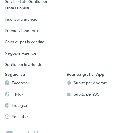
Servizio TuttoSubito per
persona
Informatica
Animali
Professionisti
Arredamento e
Console e
Accessori per
Casalinghi
Inserisci annuncio
Videogiochi
animali
Elettrodomestici
Promuovi annuncio
Audio/Video
Musica e Film
Giardino e Fai da te
Consigli per la vendita
Fotografia
Libri e Riviste
Abbigliamento e
Negozi e Aziende
Telefonia
Strumenti Musicali
Accessori
Subito per le aziende
Sports
Tutto per i bambini
Seguici su
Scarica gratis l'App
Biciclette
Facebook
Subito per Android
Collezionismo
TikTok
Subito per iOS
Instagram
YouTube