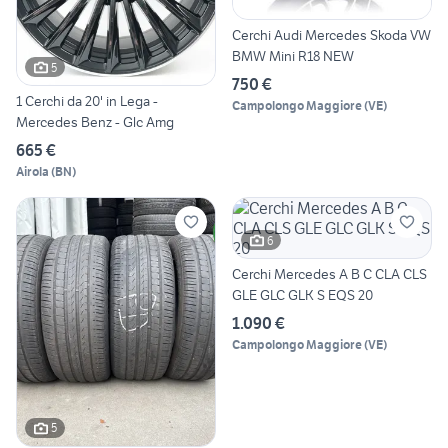
Cerchi Audi Mercedes Skoda VW
BMW Mini R18 NEW
5
750 €
1 Cerchi da 20' in Lega -
Campolongo Maggiore
(
VE
)
Mercedes Benz - Glc Amg
665 €
Airola
(
BN
)
6
Cerchi Mercedes A B C CLA CLS
GLE GLC GLK S EQS 20
1.090 €
Campolongo Maggiore
(
VE
)
5