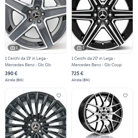
6
4
1 Cerchi da 19' in Lega -
1 Cerchi da 20' in Lega -
Mercedes Benz - Glc Glc
Mercedes Benz - Glc Coup
390 €
725 €
Airola
(
BN
)
Airola
(
BN
)