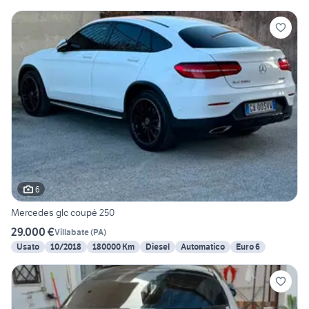
6
Mercedes glc coupé 250
29.000 €
Villabate
(
PA
)
Usato
10/2018
180000 Km
Diesel
Automatico
Euro 6