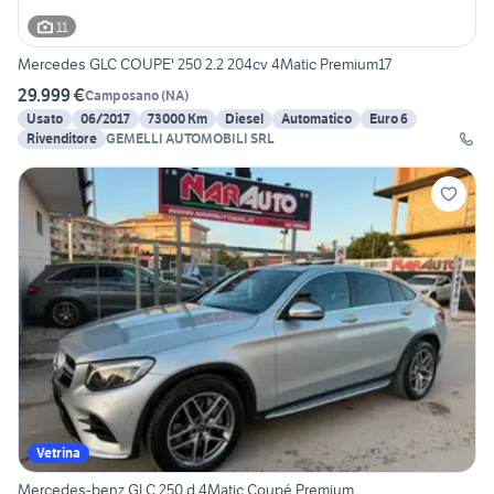
11
Mercedes GLC COUPE' 250 2.2 204cv 4Matic Premium17
29.999 €
Camposano
(
NA
)
Usato
06/2017
73000 Km
Diesel
Automatico
Euro 6
Rivenditore
GEMELLI AUTOMOBILI SRL
Vetrina
Mercedes-benz GLC 250 d 4Matic Coupé Premium