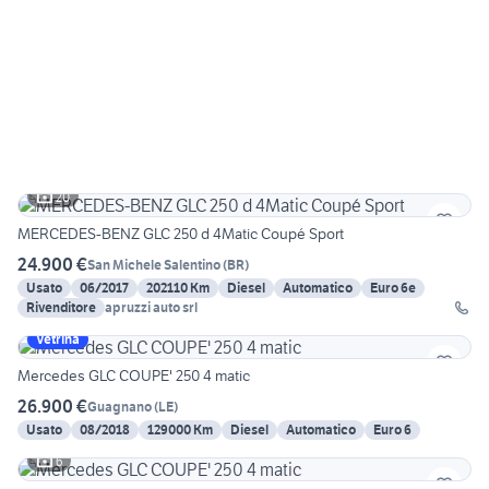
20
MERCEDES-BENZ GLC 250 d 4Matic Coupé Sport
24.900 €
San Michele Salentino
(
BR
)
Usato
06/2017
202110 Km
Diesel
Automatico
Euro 6e
Rivenditore
apruzzi auto srl
Vetrina
Mercedes GLC COUPE' 250 4 matic
26.900 €
Guagnano
(
LE
)
Usato
08/2018
129000 Km
Diesel
Automatico
Euro 6
6