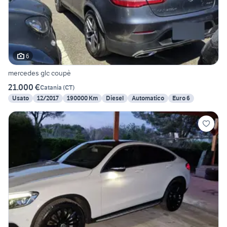
6
mercedes glc coupè
21.000 €
Catania
(
CT
)
Usato
12/2017
190000 Km
Diesel
Automatico
Euro 6