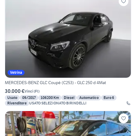
Vetrina
MERCEDES-BENZ GLC Coupé (C253) - GLC 250 d 4Mat
30.000 €
Vinci
(
FI
)
Usato
09/2017
106200 Km
Diesel
Automatico
Euro 6
Rivenditore
USATO SELEZIONATO BIRINDELLI