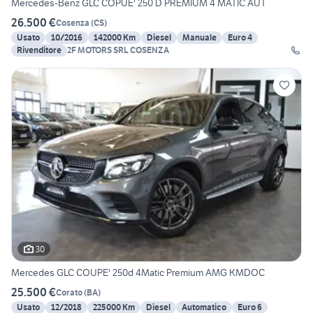
Mercedes-Benz GLC COPUE' 250 D PREMIUM 4 MATIC AUT
26.500 €
Cosenza
(
CS
)
Usato
10/2016
142000 Km
Diesel
Manuale
Euro 4
Rivenditore
2F MOTORS SRL COSENZA
30
Mercedes GLC COUPE' 250d 4Matic Premium AMG KMDOC
25.500 €
Corato
(
BA
)
Usato
12/2018
225000 Km
Diesel
Automatico
Euro 6