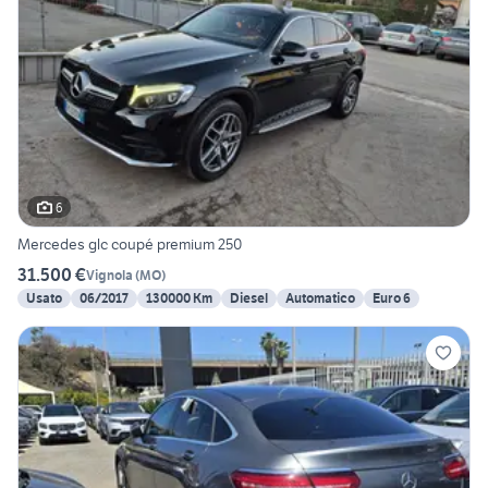
6
Mercedes glc coupé premium 250
31.500 €
Vignola
(
MO
)
Usato
06/2017
130000 Km
Diesel
Automatico
Euro 6