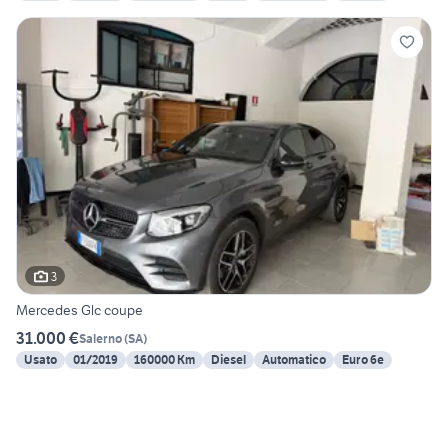
3
Mercedes Glc coupe
31.000 €
Salerno
(
SA
)
Usato
01/2019
160000 Km
Diesel
Automatico
Euro 6e