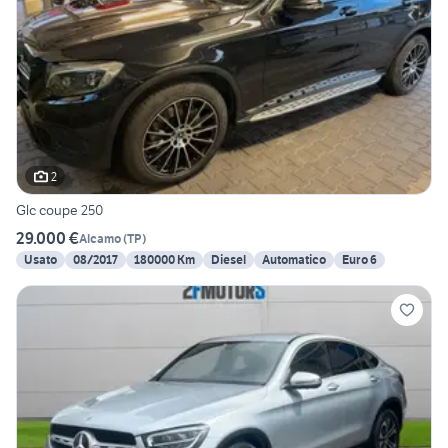
2
Glc coupe 250
29.000 €
Alcamo
(
TP
)
Usato
08/2017
180000 Km
Diesel
Automatico
Euro 6