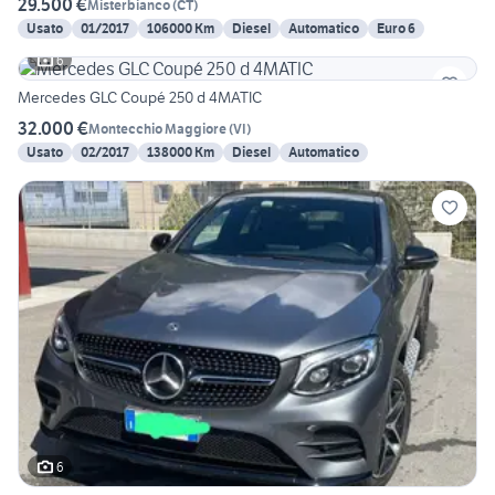
29.500 €
Misterbianco
(
CT
)
Usato
01/2017
106000 Km
Diesel
Automatico
Euro 6
6
Mercedes GLC Coupé 250 d 4MATIC
32.000 €
Montecchio Maggiore
(
VI
)
Usato
02/2017
138000 Km
Diesel
Automatico
6