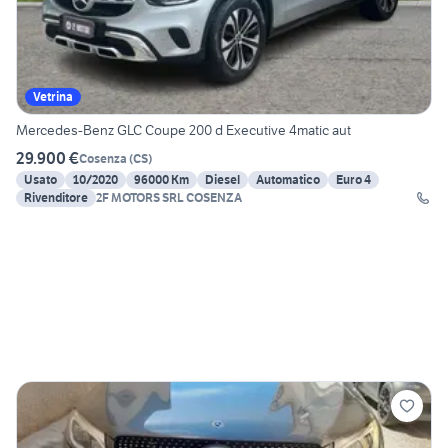
Vetrina
Mercedes-Benz GLC Coupe 200 d Executive 4matic aut
29.900 €
Cosenza
(
CS
)
Usato
10/2020
96000 Km
Diesel
Automatico
Euro 4
Rivenditore
2F MOTORS SRL COSENZA