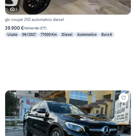
5
glc coupé 250 automatico diesel
39.900 €
Valverde
(
CT
)
Usato
09/2017
77000 Km
Diesel
Automatico
Euro 6