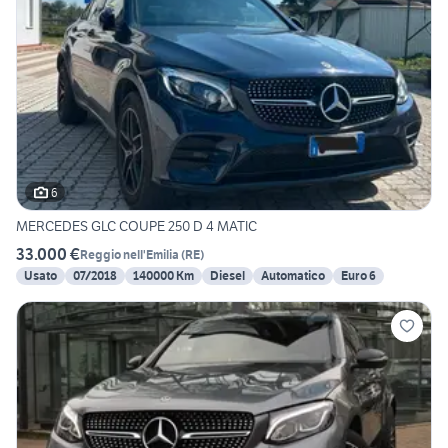
6
MERCEDES GLC COUPE 250 D 4 MATIC
33.000 €
Reggio nell'Emilia
(
RE
)
Usato
07/2018
140000 Km
Diesel
Automatico
Euro 6