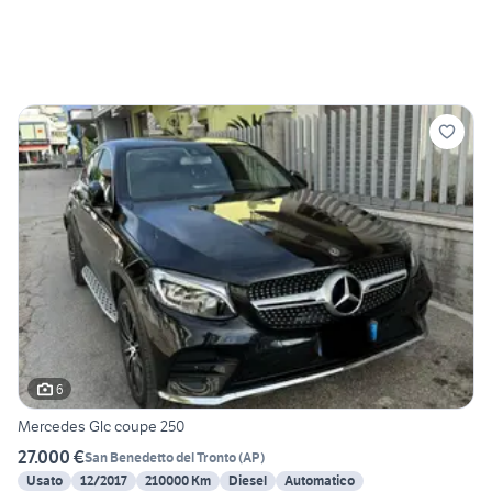
6
Mercedes Glc coupe 250
27.000 €
San Benedetto del Tronto
(
AP
)
Usato
12/2017
210000 Km
Diesel
Automatico