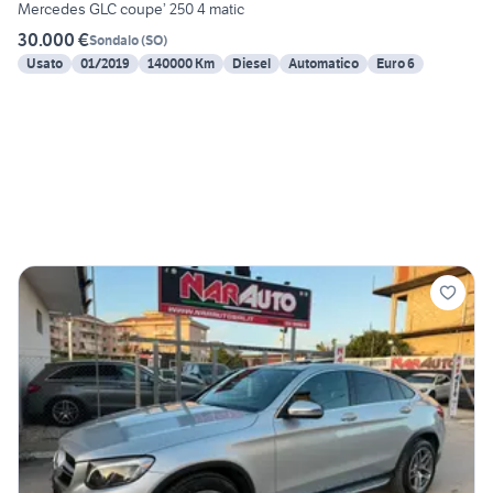
Mercedes GLC coupe’ 250 4 matic
30.000 €
Sondalo
(
SO
)
Usato
01/2019
140000 Km
Diesel
Automatico
Euro 6