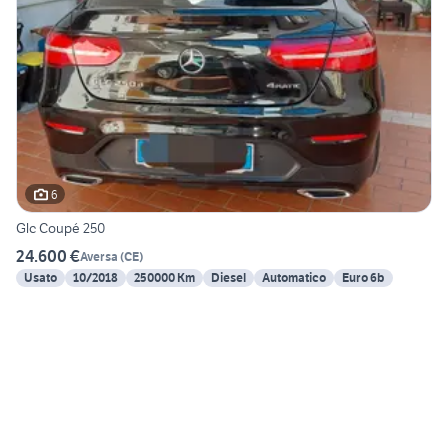
6
Glc Coupé 250
24.600 €
Aversa
(
CE
)
Usato
10/2018
250000 Km
Diesel
Automatico
Euro 6b