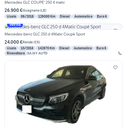
Mercedes GLC COUPE' 250 4 matic
26.900 €
Guagnano
(
LE
)
Usato
08/2018
129000 Km
Diesel
Automatico
Euro 6
Vetrina
Mercedes-benz GLC 250 d 4Matic Coupé Sport
24.000 €
Rende
(
CS
)
Usato
10/2016
142670 Km
Diesel
Automatico
Euro 6
Rivenditore
SA.MY AUTO