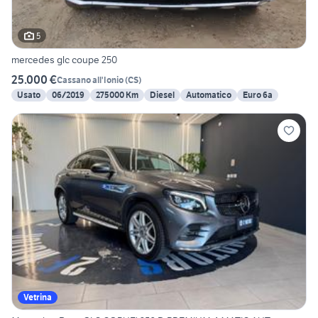
5
mercedes glc coupe 250
25.000 €
Cassano all'Ionio
(
CS
)
Usato
06/2019
275000 Km
Diesel
Automatico
Euro 6a
Vetrina