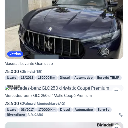
Vetrina
Maserati Levante Granlusso
25.000 €
Brindisi
(
BR
)
Usato
11/2018
152000 Km
Diesel
Automatico
Euro 6d-TEMP
19
Mercedes-benz GLC 250 d 4Matic Coupé Premium
28.500 €
Palma di Montechiaro
(
AG
)
Usato
03/2017
170000 Km
Diesel
Automatico
Euro 6e
Rivenditore
A.R. CARS