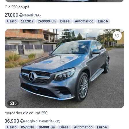
Glc 250 coupé
27.000 €
Napoli
(
NA
)
Usato
11/2017
240000 Km
Diesel
Automatico
Euro 6
6
mercedes glc coupé 250
36.900 €
Reggio di Calabria
(
RC
)
Usato
05/2018
86000 Km
Diesel
Automatico
Euro 6