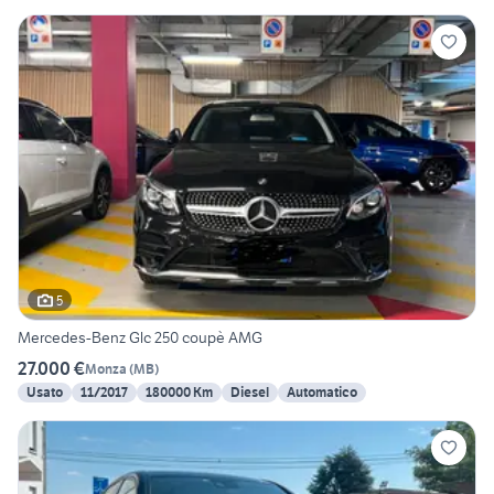
5
Mercedes-Benz Glc 250 coupè AMG
27.000 €
Monza
(
MB
)
Usato
11/2017
180000 Km
Diesel
Automatico