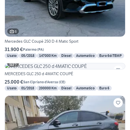
6
Mercedes GLC Coupè 250 D 4 Matic Sport
31.900 €
Palermo
(
PA
)
Usato
05/2018
147000 Km
Diesel
Automatico
Euro 6d-TEMP
5
MERCEDES GLC 250 d 4MATIC COUPÉ
25.000 €
San Cipriano d'Aversa
(
CE
)
Usato
01/2018
200000 Km
Diesel
Automatico
Euro 6