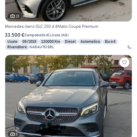
28
Mercedes-benz GLC 250 d 4Matic Coupé Premium
33.500 €
Campobello di Licata
(
AG
)
Usato
09/2019
130000 Km
Diesel
Automatico
Euro 6
Rivenditore
NARAUTO SRL
6