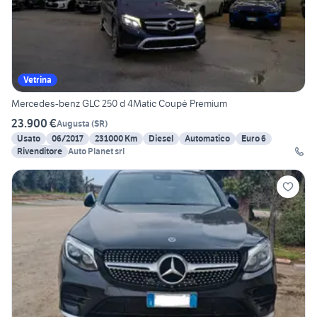
Vetrina
Mercedes-benz GLC 250 d 4Matic Coupé Premium
23.900 €
Augusta
(
SR
)
Usato
06/2017
231000 Km
Diesel
Automatico
Euro 6
Rivenditore
Auto Planet srl