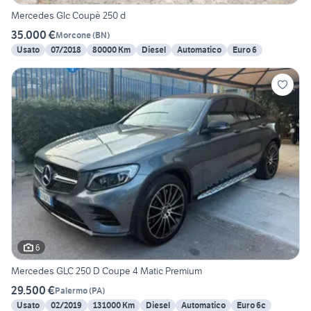
Mercedes Glc Coupè 250 d
35.000 €
Morcone
(
BN
)
Usato
07/2018
80000 Km
Diesel
Automatico
Euro 6
6
Mercedes GLC 250 D Coupe 4 Matic Premium
29.500 €
Palermo
(
PA
)
Usato
02/2019
131000 Km
Diesel
Automatico
Euro 6c