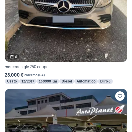
6
mercedes glc 250 coupe
28.000 €
Palermo
(
PA
)
Usato
12/2017
160000 Km
Diesel
Automatico
Euro 6