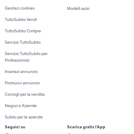
Veicoli commerciali
altro
Gestisci cookies
Modelli auto
Case vacanza
TuttoSubito Vendi
Uffici e Locali
TuttoSubito Compra
commerciali
Servizio TuttoSubito
elettronica
per la casa e la
sports e hobby
Servizio TuttoSubito per
persona
Informatica
Animali
Professionisti
Arredamento e
Console e
Accessori per
Casalinghi
Inserisci annuncio
Videogiochi
animali
Elettrodomestici
Promuovi annuncio
Audio/Video
Musica e Film
Giardino e Fai da te
Consigli per la vendita
Fotografia
Libri e Riviste
Abbigliamento e
Negozi e Aziende
Telefonia
Strumenti Musicali
Accessori
Subito per le aziende
Sports
Tutto per i bambini
Seguici su
Scarica gratis l'App
Biciclette