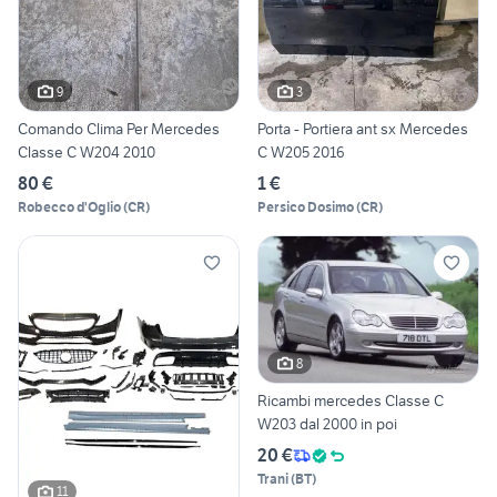
9
3
Comando Clima Per Mercedes
Porta - Portiera ant sx Mercedes
Classe C W204 2010
C W205 2016
80 €
1 €
Robecco d'Oglio
(
CR
)
Persico Dosimo
(
CR
)
8
Ricambi mercedes Classe C
W203 dal 2000 in poi
20 €
Trani
(
BT
)
11