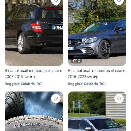
2
Ricambi usati mercedes classe c
Ricambi usati mercedes classe c
2007-2015 sw #p
2016-2023 sw #p
Reggio di Calabria
(
RC
)
Reggio di Calabria
(
RC
)