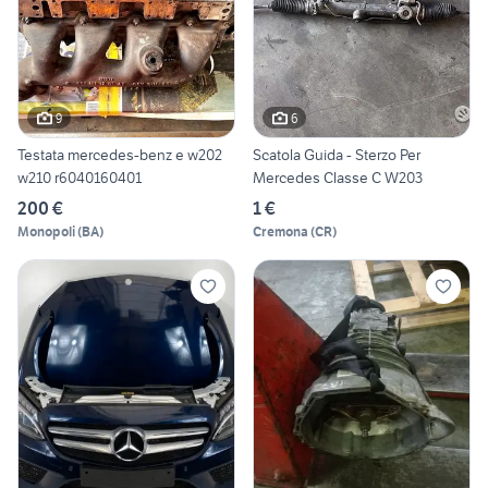
9
6
Testata mercedes-benz e w202
Scatola Guida - Sterzo Per
w210 r6040160401
Mercedes Classe C W203
200 €
1 €
Monopoli
(
BA
)
Cremona
(
CR
)