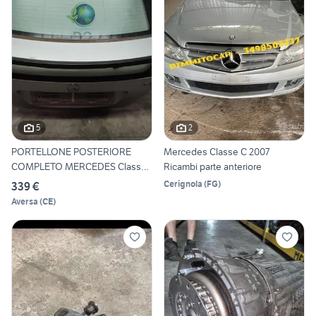
5
2
PORTELLONE POSTERIORE
Mercedes Classe C 2007
COMPLETO MERCEDES Classe
Ricambi parte anteriore
C S
Cerignola
(
FG
)
339 €
Aversa
(
CE
)