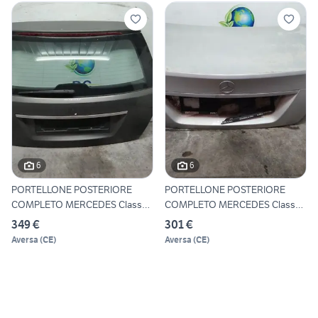
6
6
PORTELLONE POSTERIORE
PORTELLONE POSTERIORE
COMPLETO MERCEDES Classe
COMPLETO MERCEDES Classe
C S
C B
349 €
301 €
Aversa
(
CE
)
Aversa
(
CE
)