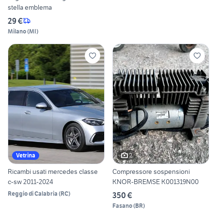
stella emblema
29 €
Milano
(
MI
)
2
Vetrina
Ricambi usati mercedes classe
Compressore sospensioni
c-sw 2011-2024
KNOR-BREMSE K001319N00
Reggio di Calabria
(
RC
)
350 €
Fasano
(
BR
)