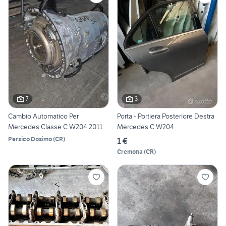
7
3
Cambio Automatico Per
Porta - Portiera Posteriore Destra
Mercedes Classe C W204 2011
Mercedes C W204
Persico Dosimo
(
CR
)
1 €
Cremona
(
CR
)