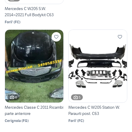
Mercedes C W205 S.W.
2014>2021 Full Bodykit C63
Forli'
(
FC
)
6
5
Mercedes Classe C 2011 Ricambi
Mercedes C W205 Station W.
parte anteriore
Paraurti post. C63
Cerignola
(
FG
)
Forli'
(
FC
)