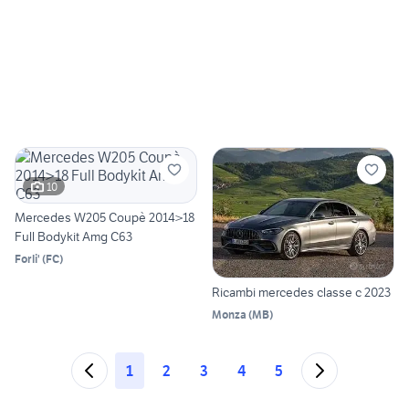
10
Mercedes W205 Coupè 2014>18
Full Bodykit Amg C63
Forli'
(
FC
)
Ricambi mercedes classe c 2023
Monza
(
MB
)
1
2
3
4
5