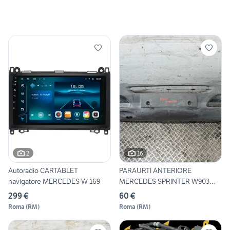
2
16
Autoradio CARTABLET
PARAURTI ANTERIORE
navigatore MERCEDES W 169
MERCEDES SPRINTER W903
90188006
299 €
60 €
Roma
(
RM
)
Roma
(
RM
)