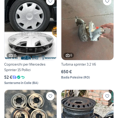
15
6
Copricerchi per Mercedes
Turbina sprinter 3.2 V6
Sprinter 15 Pollici
650 €
52 €
Badia Polesine
(
RO
)
Santeramo in Colle
(
BA
)