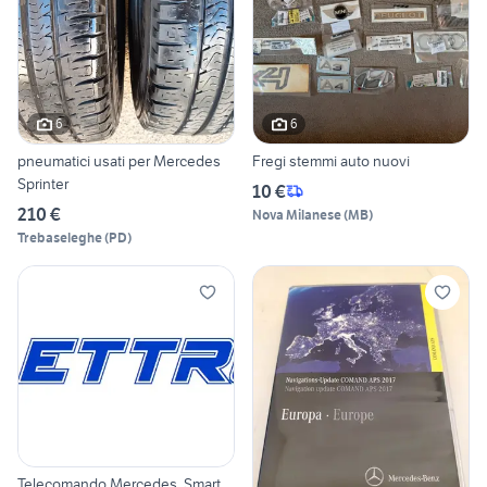
6
6
pneumatici usati per Mercedes
Fregi stemmi auto nuovi
Sprinter
10 €
210 €
Nova Milanese
(
MB
)
Trebaseleghe
(
PD
)
Telecomando Mercedes, Smart