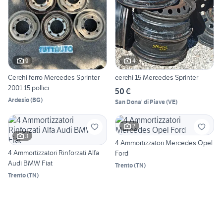
9
4
Cerchi ferro Mercedes Sprinter
cerchi 15 Mercedes Sprinter
2001 15 pollici
50 €
Ardesio
(
BG
)
San Dona' di Piave
(
VE
)
2
3
4 Ammortizzatori Mercedes Opel
4 Ammortizzatori Rinforzati Alfa
Ford
Audi BMW Fiat
Trento
(
TN
)
Trento
(
TN
)