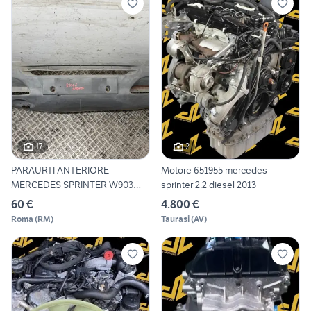
17
2
PARAURTI ANTERIORE
Motore 651955 mercedes
MERCEDES SPRINTER W903
sprinter 2.2 diesel 2013
90188006
60 €
4.800 €
Roma
(
RM
)
Taurasi
(
AV
)