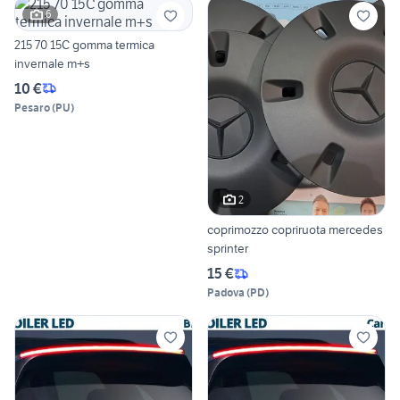
6
215 70 15C gomma termica
invernale m+s
10 €
Pesaro
(
PU
)
2
coprimozzo copriruota mercedes
sprinter
15 €
Padova
(
PD
)