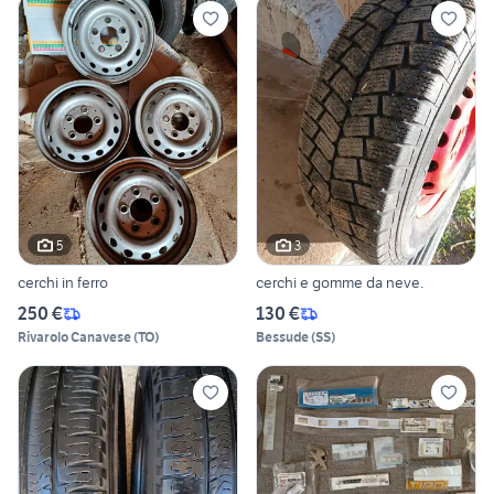
5
3
cerchi in ferro
cerchi e gomme da neve.
250 €
130 €
Rivarolo Canavese
(
TO
)
Bessude
(
SS
)