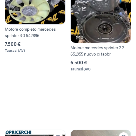
Motore completo mercedes
sprinter 3.0 642896
3
7.500 €
Motore mercedes sprinter 2.2
Taurasi
(
AV
)
651955 nuovo di fabbr
6.500 €
Taurasi
(
AV
)