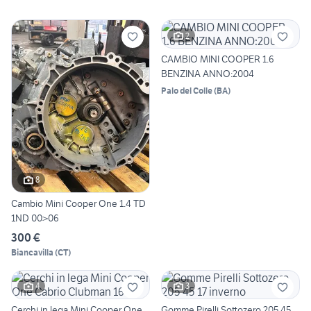
2
CAMBIO MINI COOPER 1.6
BENZINA ANNO:2004
Palo del Colle
(
BA
)
8
Cambio Mini Cooper One 1.4 TD
1ND 00>06
300 €
Biancavilla
(
CT
)
4
3
Cerchi in lega Mini Cooper One
Gomme Pirelli Sottozero 205 45