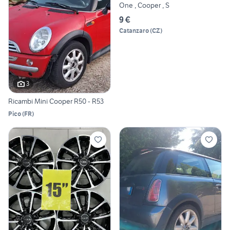
One , Cooper , S
9 €
Catanzaro
(
CZ
)
3
Ricambi Mini Cooper R50 - R53
Pico
(
FR
)