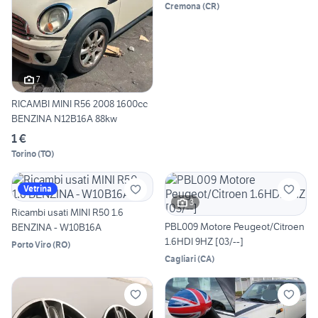
Cremona
(
CR
)
7
RICAMBI MINI R56 2008 1600cc
BENZINA N12B16A 88kw
1 €
Torino
(
TO
)
Vetrina
3
Ricambi usati MINI R50 1.6
PBL009 Motore Peugeot/Citroen
BENZINA - W10B16A
1.6HDI 9HZ [03/--]
Porto Viro
(
RO
)
Cagliari
(
CA
)