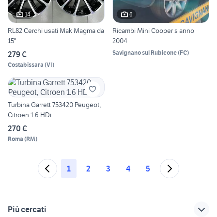
14
6
RL82 Cerchi usati Mak Magma da
Ricambi Mini Cooper s anno
15"
2004
Savignano sul Rubicone
(
FC
)
279 €
Costabissara
(
VI
)
Turbina Garrett 753420 Peugeot,
Citroen 1.6 HDi
270 €
Roma
(
RM
)
1
2
3
4
5
Più cercati