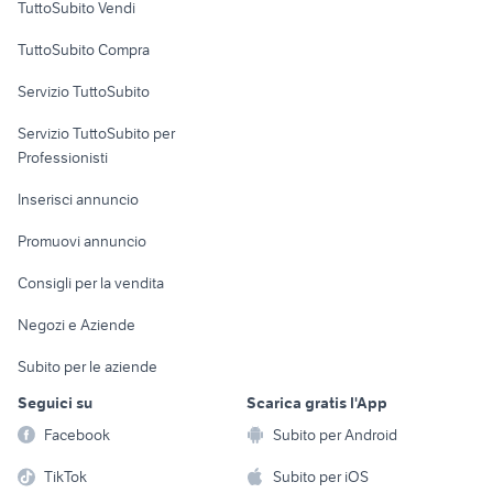
TuttoSubito Vendi
Uffici e Locali
TuttoSubito Compra
commerciali
Servizio TuttoSubito
elettronica
per la casa e la
sports e hobby
Servizio TuttoSubito per
persona
Informatica
Animali
Professionisti
Arredamento e
Console e
Accessori per
Casalinghi
Inserisci annuncio
Videogiochi
animali
Elettrodomestici
Promuovi annuncio
Audio/Video
Musica e Film
Giardino e Fai da te
Consigli per la vendita
Fotografia
Libri e Riviste
Abbigliamento e
Negozi e Aziende
Telefonia
Strumenti Musicali
Accessori
Subito per le aziende
Sports
Tutto per i bambini
Seguici su
Scarica gratis l'App
Biciclette
Facebook
Subito per Android
Collezionismo
TikTok
Subito per iOS