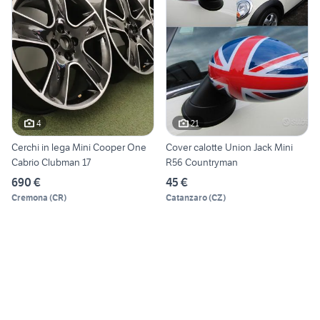
4
21
Cerchi in lega Mini Cooper One
Cover calotte Union Jack Mini
Cabrio Clubman 17
R56 Countryman
690 €
45 €
Cremona
(
CR
)
Catanzaro
(
CZ
)