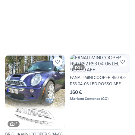
3
FANALI MINI COOPER R50 R52
R53 04-06 LED ROSSO AFF
160 €
Mariano Comense
(
CO
)
2
GRIGLIA MINI COOPER S 04-06