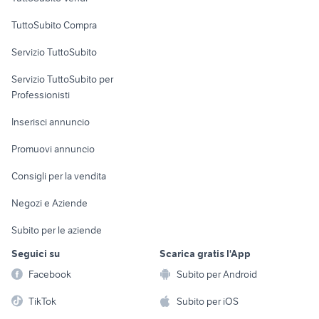
Uffici e Locali
TuttoSubito Compra
commerciali
Servizio TuttoSubito
elettronica
per la casa e la
sports e hobby
Servizio TuttoSubito per
persona
Informatica
Animali
Professionisti
Arredamento e
Console e
Accessori per
Casalinghi
Inserisci annuncio
Videogiochi
animali
Elettrodomestici
Promuovi annuncio
Audio/Video
Musica e Film
Giardino e Fai da te
Consigli per la vendita
Fotografia
Libri e Riviste
Abbigliamento e
Negozi e Aziende
Telefonia
Strumenti Musicali
Accessori
Subito per le aziende
Sports
Tutto per i bambini
Seguici su
Scarica gratis l'App
Biciclette
Facebook
Subito per Android
Collezionismo
TikTok
Subito per iOS