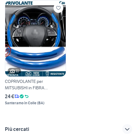
11
COPRIVOLANTE per
MITSUBISHI in FIBRA
CARBONIO Blu
24 €
Santeramo in Colle
(
BA
)
Più cercati