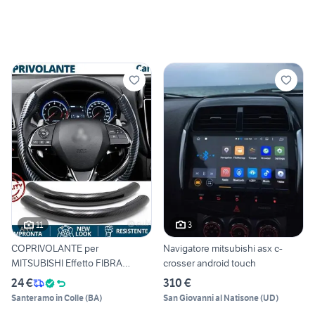
11
3
COPRIVOLANTE per
Navigatore mitsubishi asx c-
MITSUBISHI Effetto FIBRA
crosser android touch
CARBONIO
24 €
310 €
Santeramo in Colle
(
BA
)
San Giovanni al Natisone
(
UD
)