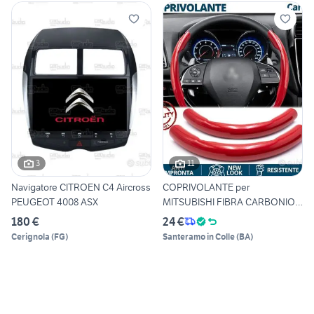
3
11
Navigatore CITROEN C4 Aircross
COPRIVOLANTE per
PEUGEOT 4008 ASX
MITSUBISHI FIBRA CARBONIO
Rosso
180 €
24 €
Cerignola
(
FG
)
Santeramo in Colle
(
BA
)