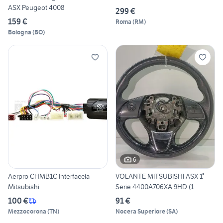
ASX Peugeot 4008
299 €
159 €
Roma
(
RM
)
Bologna
(
BO
)
6
Aerpro CHMB1C Interfaccia
VOLANTE MITSUBISHI ASX 1°
Mitsubishi
Serie 4400A706XA 9HD (1
100 €
91 €
Mezzocorona
(
TN
)
Nocera Superiore
(
SA
)