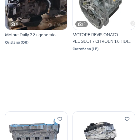
6
2
Motore Daily 2.8 rigenerato
MOTORE REVISIONATO
PEUGEOT / CITROEN 1.6 HDI
Oristano
(
OR
)
9H05
Cutrofiano
(
LE
)