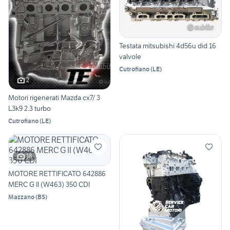
Testata mitsubishi 4d56u did 16
valvole
Cutrofiano
(
LE
)
2
Motori rigenerati Mazda cx7/ 3
L3k9 2.3 turbo
Cutrofiano
(
LE
)
18
MOTORE RETTIFICATO 642886
MERC G II (W463) 350 CDI
Mazzano
(
BS
)