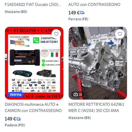
F1AE0481D FIAT Ducato (250)
AUTO con CONTRASSEGNO
2.3
Mazzano
(
BS
)
149 €
Ferrara
(
FE
)
18
Vetrina
DIAGNOSI multimarca AUTO e
MOTORE RETTIFICATO 642961
CAMION con CONTRASSEGNO
MER C (W204) 350 CDI 4MA
Mazzano
(
BS
)
149 €
Padova
(
PD
)