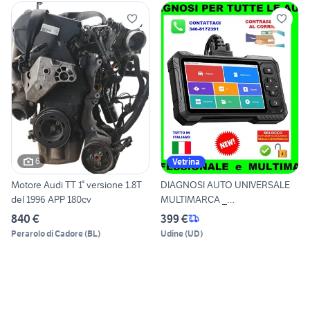
6
Vetrina
Motore Audi TT 1° versione 1.8T
DIAGNOSI AUTO UNIVERSALE
del 1996 APP 180cv
MULTIMARCA _
CONTRASSEGNO
840 €
399 €
Perarolo di Cadore
(
BL
)
Udine
(
UD
)