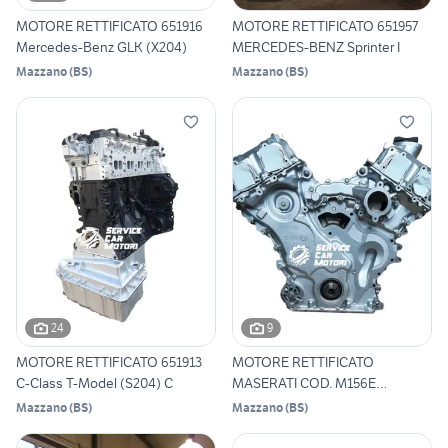
MOTORE RETTIFICATO 651916
MOTORE RETTIFICATO 651957
Mercedes-Benz GLK (X204)
MERCEDES-BENZ Sprinter I
Mazzano
(
BS
)
Mazzano
(
BS
)
24
9
MOTORE RETTIFICATO 651913
MOTORE RETTIFICATO
C-Class T-Model (S204) C
MASERATI COD. M156E
QUATTROPORT
Mazzano
(
BS
)
Mazzano
(
BS
)