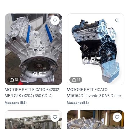
18
14
MOTORE RETTIFICATO 642832
MOTORE RETTIFICATO
MER GLK (X204) 350 CDI 4
M16164D Levante 3.0 V6 Diesel
M
Mazzano
(
BS
)
Mazzano
(
BS
)