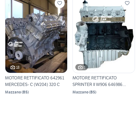
18
8
MOTORE RETTIFICATO 642961
MOTORE RETTIFICATO
MERCEDES- C (W204) 320 C
SPRINTER II W906 646986
MERCEDE
Mazzano
(
BS
)
Mazzano
(
BS
)