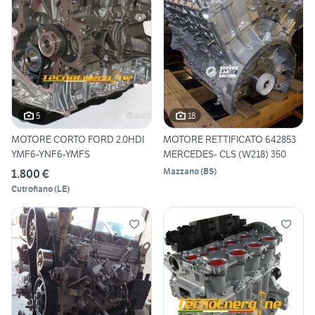
5
18
MOTORE CORTO FORD 2.0HDI
MOTORE RETTIFICATO 642853
YMF6-YNF6-YMFS
MERCEDES- CLS (W218) 350
Mazzano
(
BS
)
1.800 €
Cutrofiano
(
LE
)