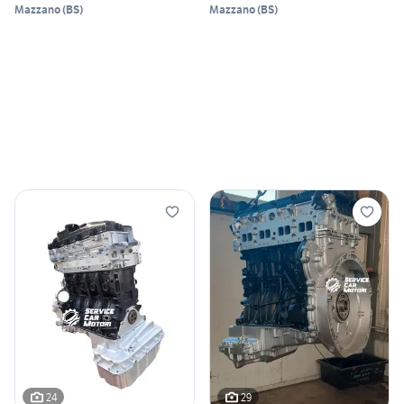
V6
Mazzano
(
BS
)
Mazzano
(
BS
)
24
29