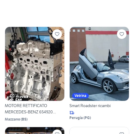
18
Vetrina
MOTORE RETTIFICATO
Smart Roadster ricambi
MERCEDES-BENZ 654920
CLASSE B 2
Perugia
(
PG
)
Mazzano
(
BS
)