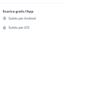
provincia
sports e hobby
dekra auto
a
Scarica gratis l'App
Animali
sori auto
Subito per Android
batteria sh 150
ento e
Accessori per animali
hi
Subito per iOS
Musica e Film
omestici
Libri e Riviste
e Fai da te
Strumenti Musicali
amento e
ri
Sports
 i bambini
Biciclette
Collezionismo