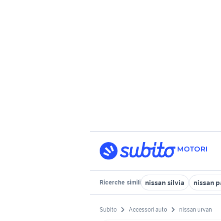
nissan silvia
nissan p
Ricerche
simili
Subito
Accessori auto
nissan urvan