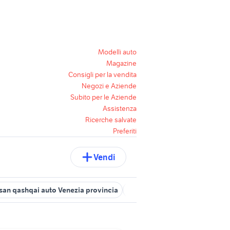
Modelli auto
Magazine
Consigli per la vendita
Negozi e Aziende
Subito per le Aziende
Assistenza
Ricerche salvate
Preferiti
Vendi
san qashqai auto Venezia provincia
pick up nissan navara
nissan