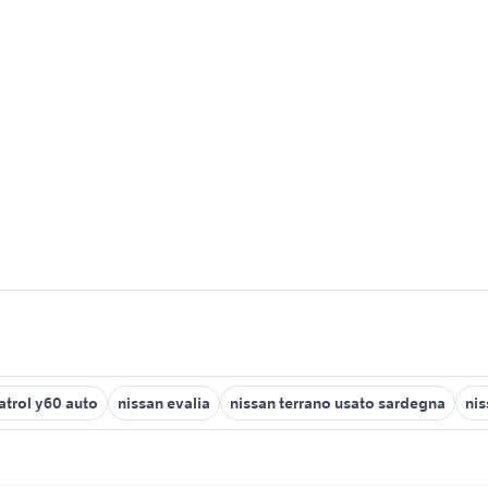
atrol y60 auto
nissan evalia
nissan terrano usato sardegna
nis