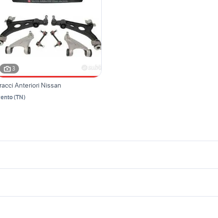
3
racci Anteriori Nissan
rento
(
TN
)
icherche simili
Suggerimenti
issan treviso
nissan rogue
mny diesel
golf 8 usata
auto grandinate
icambi nissan note
golf 6
issan juke bianca
auto usate chieti
migliore auto usata