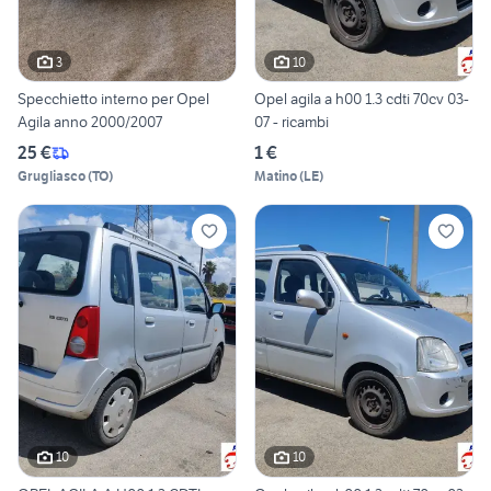
3
10
Specchietto interno per Opel
Opel agila a h00 1.3 cdti 70cv 03-
Agila anno 2000/2007
07 - ricambi
25 €
1 €
Grugliasco
(
TO
)
Matino
(
LE
)
10
10