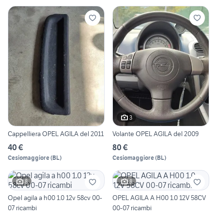
3
Cappelliera OPEL AGILA del 2011
Volante OPEL AGILA del 2009
40 €
80 €
Cesiomaggiore
(
BL
)
Cesiomaggiore
(
BL
)
8
8
Opel agila a h00 1.0 12v 58cv 00-
OPEL AGILA A H00 1.0 12V 58CV
07 ricambi
00-07 ricambi