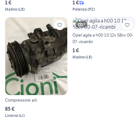
1 €
1 €
Matino
(
LE
)
Potenza
(
PZ
)
7
Opel agila a h00 1.0 12v 58cv 00-
07 -ricambi
1 €
Matino
(
LE
)
Compressore a/c
85 €
Livorno
(
LI
)