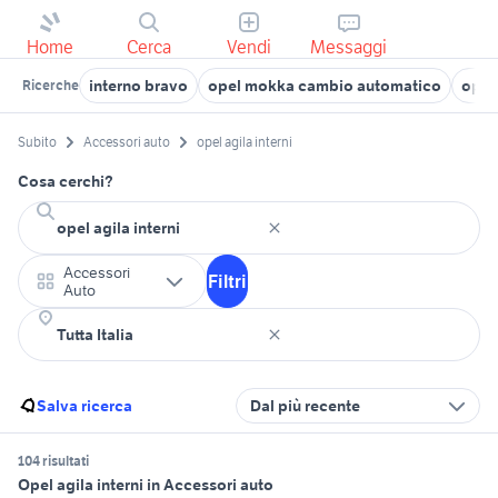
Home
Cerca
Vendi
Messaggi
interno bravo
opel mokka cambio automatico
opel
Ricerche
Subito
Accessori auto
opel agila interni
Cosa cerchi?
Accessori
Filtri
Auto
Salva ricerca
Dal più recente
104 risultati
Opel agila interni in Accessori auto