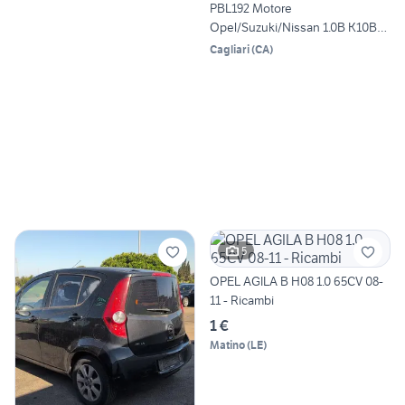
PBL192 Motore
Opel/Suzuki/Nissan 1.0B K10B
[08/--]
Cagliari
(
CA
)
5
OPEL AGILA B H08 1.0 65CV 08-
11 - Ricambi
1 €
Matino
(
LE
)