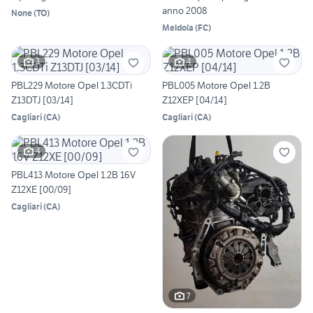
anno 2008
None
(
TO
)
Meldola
(
FC
)
3
4
PBL229 Motore Opel 1.3CDTi
PBL005 Motore Opel 1.2B
Z13DTJ [03/14]
Z12XEP [04/14]
Cagliari
(
CA
)
Cagliari
(
CA
)
4
PBL413 Motore Opel 1.2B 16V
Z12XE [00/09]
Cagliari
(
CA
)
7