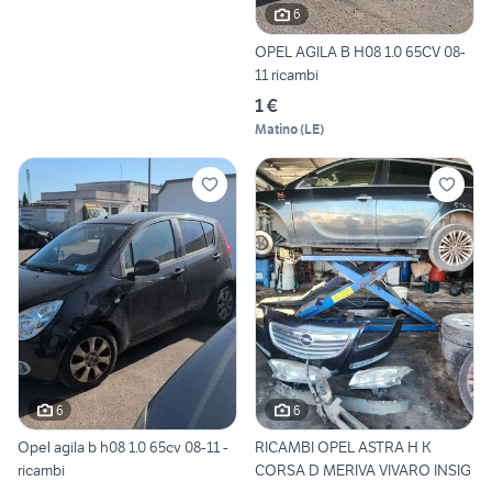
6
OPEL AGILA B H08 1.0 65CV 08-
11 ricambi
1 €
Matino
(
LE
)
6
6
Opel agila b h08 1.0 65cv 08-11 -
RICAMBI OPEL ASTRA H K
ricambi
CORSA D MERIVA VIVARO INSIG