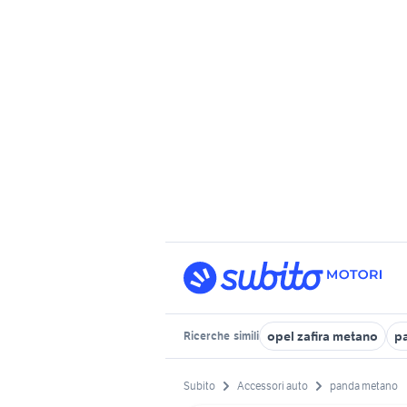
opel zafira metano
p
Ricerche
simili
Subito
Accessori auto
panda metano