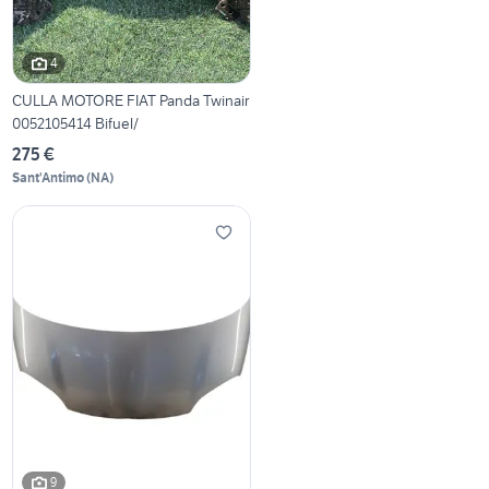
4
CULLA MOTORE FIAT Panda Twinair
0052105414 Bifuel/
275 €
Sant'Antimo
(
NA
)
9