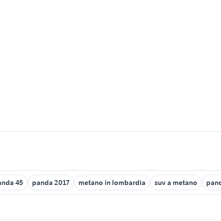
anda 45
panda 2017
metano in lombardia
suv a metano
pand