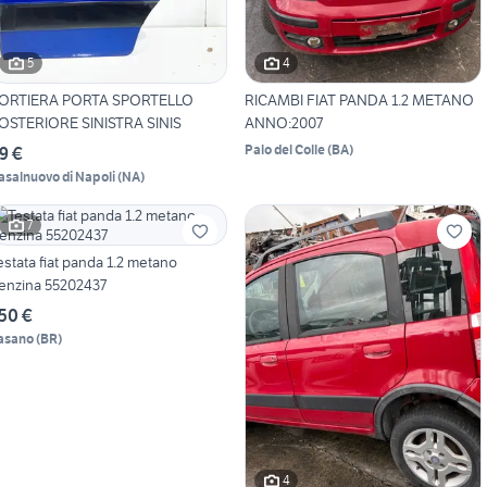
5
4
ORTIERA PORTA SPORTELLO
RICAMBI FIAT PANDA 1.2 METANO
OSTERIORE SINISTRA SINIS
ANNO:2007
Palo del Colle
(
BA
)
9 €
asalnuovo di Napoli
(
NA
)
7
estata fiat panda 1.2 metano
enzina 55202437
50 €
asano
(
BR
)
4