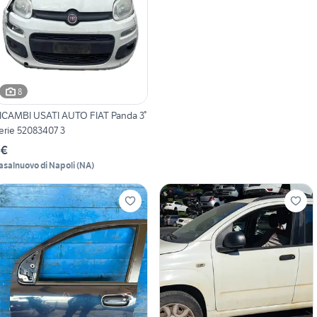
8
ICAMBI USATI AUTO FIAT Panda 3°
erie 52083407 3
 €
asalnuovo di Napoli
(
NA
)