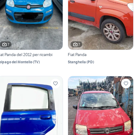
7
7
iat Panda del 2012 per ricambi
Fiat Panda
olpago del Montello
(
TV
)
Stanghella
(
PD
)