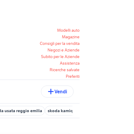
Modelli auto
Magazine
Consigli per la vendita
Negozi e Aziende
Subito per le Aziende
Assistenza
Ricerche salvate
Preferiti
Vendi
a usata reggio emilia
skoda kamiq metano usata
fiat panda ann