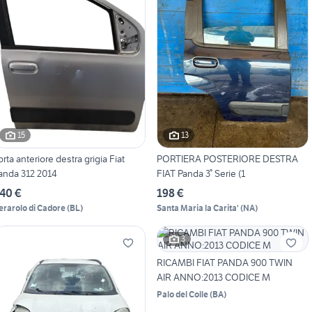
15
13
orta anteriore destra grigia Fiat
PORTIERA POSTERIORE DESTRA
anda 312 2014
FIAT Panda 3° Serie (1
40 €
198 €
erarolo di Cadore
(
BL
)
Santa Maria la Carita'
(
NA
)
3
RICAMBI FIAT PANDA 900 TWIN
AIR ANNO:2013 CODICE M
Palo del Colle
(
BA
)