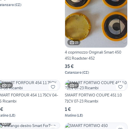
atanzaro
(
CZ
)
15
4 coprimozzo Originali Smart 450
451 Roadster 452
35 €
Catanzaro
(
CZ
)
10
6
MART FORFOUR 454 1.1 75CV 04-
SMART FORTWO COUPE 451 1.0
6 Ricambi
71CV 07-23 Ricambi
 €
1 €
atino
(
LE
)
Matino
(
LE
)
2