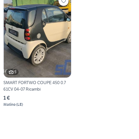
5
SMART FORTWO COUPE 450 0.7
61CV 04-07 Ricambi
1 €
Matino
(
LE
)