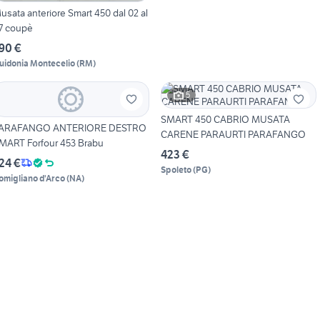
usata anteriore Smart 450 dal 02 al
7 coupè
90 €
uidonia Montecelio
(
RM
)
5
SMART 450 CABRIO MUSATA
ARAFANGO ANTERIORE DESTRO
CARENE PARAURTI PARAFANGO
MART Forfour 453 Brabu
423 €
24 €
Spoleto
(
PG
)
omigliano d'Arco
(
NA
)