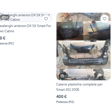
6
arafanghi anteriori DX SX Smart For
wo Cabrio
0 €
aorso
(
PC
)
6
Carene plastiche complete per
Smart 451 2008
400 €
Potenza
(
PZ
)