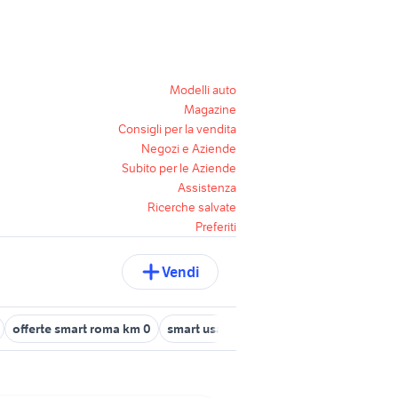
Modelli auto
Magazine
Consigli per la vendita
Negozi e Aziende
Subito per le Aziende
Assistenza
Ricerche salvate
Preferiti
Vendi
offerte smart roma km 0
smart usata 1000 euro
smart usata ca