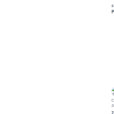
6
P
C
2
2