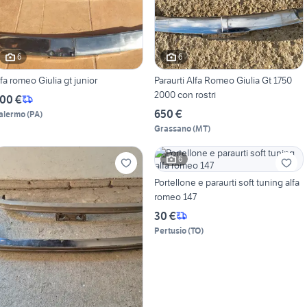
6
6
lfa romeo Giulia gt junior
Paraurti Alfa Romeo Giulia Gt 1750
2000 con rostri
00 €
650 €
alermo
(
PA
)
Grassano
(
MT
)
6
Portellone e paraurti soft tuning alfa
romeo 147
30 €
Pertusio
(
TO
)