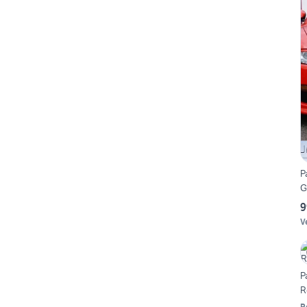
P
G
9
V
P
R
R