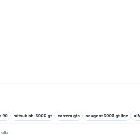
a 90
mitsubishi 3000 gt
carrera gts
peugeot 3008 gt line
al
e alfa gt