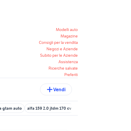
Modelli auto
Magazine
Consigli per la vendita
Negozi e Aziende
Subito per le Aziende
Assistenza
Ricerche salvate
Preferiti
Vendi
fa gtam auto
alfa 159 2.0 jtdm 170 cv
yamaha tracer 7 gt
alfa 15