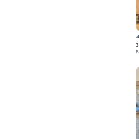
a
3
P