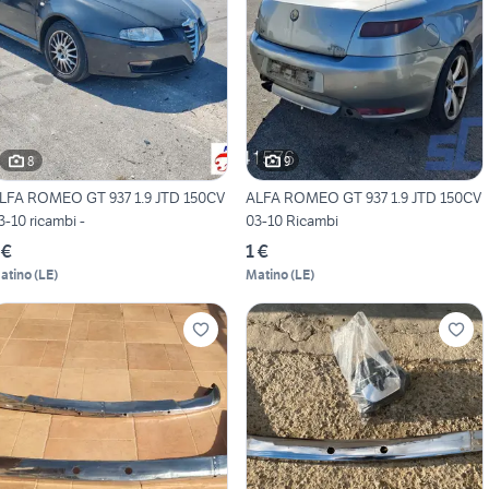
8
9
LFA ROMEO GT 937 1.9 JTD 150CV
ALFA ROMEO GT 937 1.9 JTD 150CV
3-10 ricambi -
03-10 Ricambi
 €
1 €
atino
(
LE
)
Matino
(
LE
)