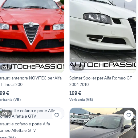
2
4
araurti anteriore NOVITEC per Alfa
Splitter Spoiler per Alfa Romeo GT
T fino al 200
2004 2010
99 €
199 €
erbania
(
VB
)
Verbania
(
VB
)
6
araurti e cofano e porte Alfa
omeo Alfetta e GTV
oma
(
RM
)