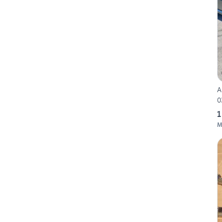
A
0
1
M