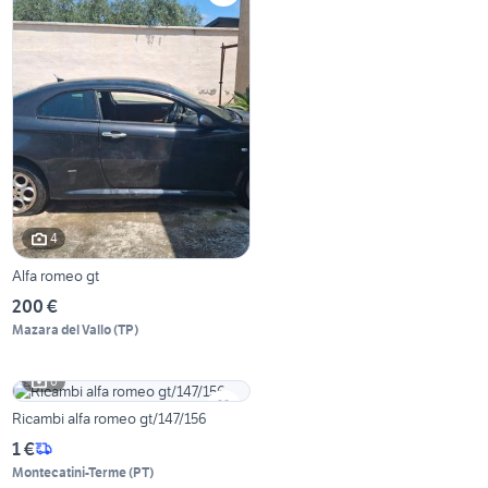
4
Alfa romeo gt
200 €
Mazara del Vallo
(
TP
)
6
Ricambi alfa romeo gt/147/156
1 €
Montecatini-Terme
(
PT
)