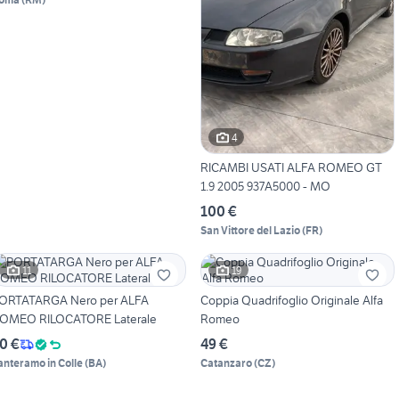
4
RICAMBI USATI ALFA ROMEO GT
1.9 2005 937A5000 - MO
100 €
San Vittore del Lazio
(
FR
)
11
19
ORTATARGA Nero per ALFA
Coppia Quadrifoglio Originale Alfa
OMEO RILOCATORE Laterale
Romeo
0 €
49 €
anteramo in Colle
(
BA
)
Catanzaro
(
CZ
)