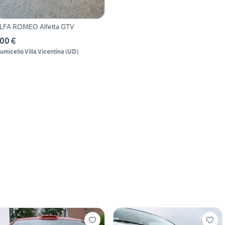
LFA ROMEO Alfetta GTV
00 €
iumicello Villa Vicentina
(
UD
)