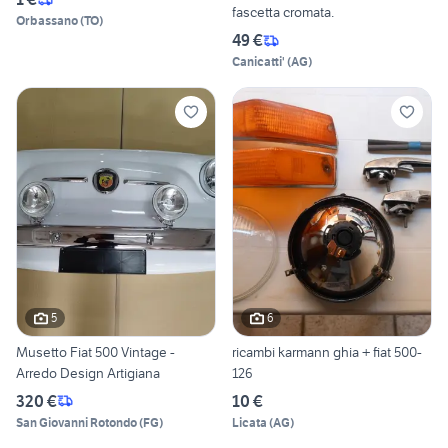
fascetta cromata.
Orbassano
(
TO
)
49 €
Canicatti'
(
AG
)
5
6
Musetto Fiat 500 Vintage -
ricambi karmann ghia + fiat 500-
Arredo Design Artigiana
126
320 €
10 €
San Giovanni Rotondo
(
FG
)
Licata
(
AG
)