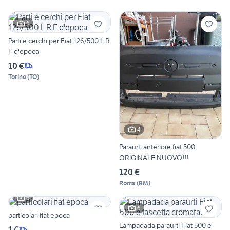
6
Parti e cerchi per Fiat 126/500 L R
F d'epoca
10 €
Torino
(
TO
)
4
Paraurti anteriore fiat 500
ORIGINALE NUOVO!!!
120 €
Roma
(
RM
)
6
6
particolari fiat epoca
Lampadada paraurti Fiat 500 e
1 €