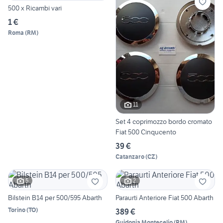
500 x Ricambi vari
1 €
Roma
(
RM
)
11
Set 4 coprimozzo bordo cromato
Fiat 500 Cinqucento
39 €
Catanzaro
(
CZ
)
5
2
Bilstein B14 per 500/595 Abarth
Paraurti Anteriore Fiat 500 Abarth
Torino
(
TO
)
389 €
Guidonia Montecelio
(
RM
)