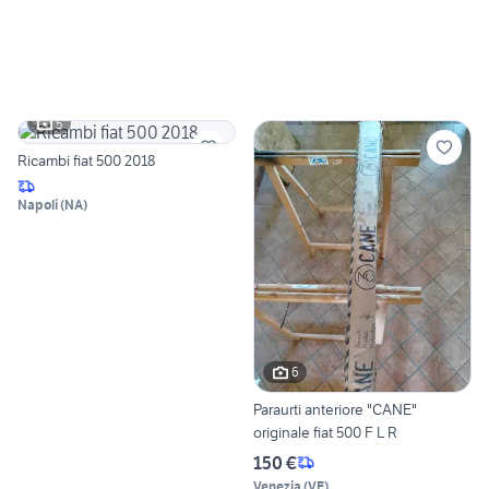
5
Ricambi fiat 500 2018
Napoli
(
NA
)
6
Paraurti anteriore "CANE"
originale fiat 500 F L R
150 €
Venezia
(
VE
)