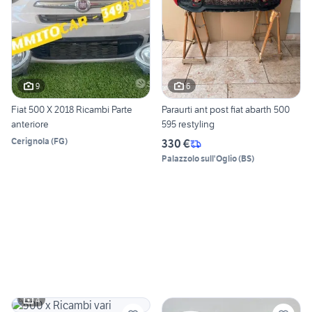
9
6
Fiat 500 X 2018 Ricambi Parte
Paraurti ant post fiat abarth 500
anteriore
595 restyling
Cerignola
(
FG
)
330 €
Palazzolo sull'Oglio
(
BS
)
4