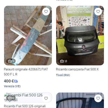
5
18
Paraurti originale 4206671 FIAT
Ricambi carrozzeria Fiat 500 X
500 F L R
Tivoli
(
RM
)
400 €
Venezia
(
VE
)
6
Ricambi Fiat 500 126 originali