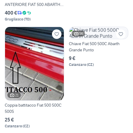
ANTERIORE FIAT 500 ABARTH
ORIGI
400 €
Grugliasco
(
TO
)
14
Chiave Fiat 500 500C Abarth
Grande Punto
9 €
Catanzaro
(
CZ
)
21
Coppia battitacco Fiat 500 500C
500S
25 €
Catanzaro
(
CZ
)