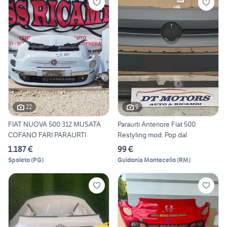
22
9
FIAT NUOVA 500 312 MUSATA
Paraurti Anteriore Fiat 500
COFANO FARI PARAURTI
Restyling mod. Pop dal
1.187 €
99 €
Spoleto
(
PG
)
Guidonia Montecelio
(
RM
)