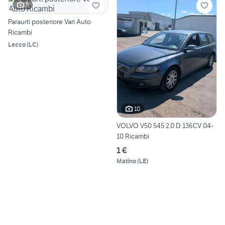
5
Paraurti posteriore Vari Auto
Ricambi
Lecco
(
LC
)
10
VOLVO V50 545 2.0 D 136CV 04-
10 Ricambi
1 €
Matino
(
LE
)