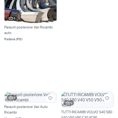
4
Paraurti posteriore Vari Ricambi
auto
Padova
(
PD
)
4
6
Paraurti posteriore Vari Auto
TUTTI RICAMBI VOLVO S40 S80
Ricambi
V40 V50 V90 C30 XC90