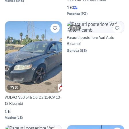
Monza
(
MB
)
1 €
Potenza
(
PZ
)
4
Paraurti posteriore Vari Auto
Ricambi
Genova
(
GE
)
10
VOLVO V50 545 1.6 D2 114CV 10-
12 Ricambi
1 €
Matino
(
LE
)