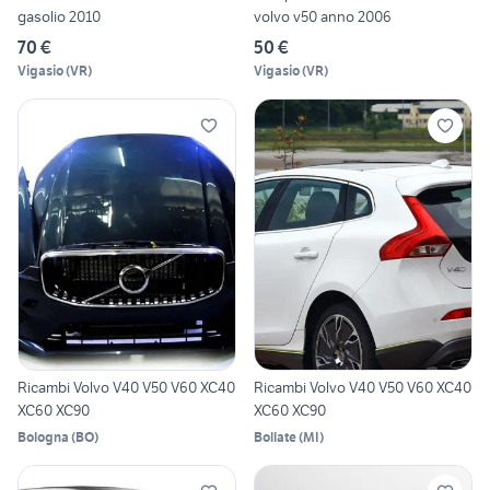
gasolio 2010
volvo v50 anno 2006
70 €
50 €
Vigasio
(
VR
)
Vigasio
(
VR
)
Ricambi Volvo V40 V50 V60 XC40
Ricambi Volvo V40 V50 V60 XC40
XC60 XC90
XC60 XC90
Bologna
(
BO
)
Bollate
(
MI
)