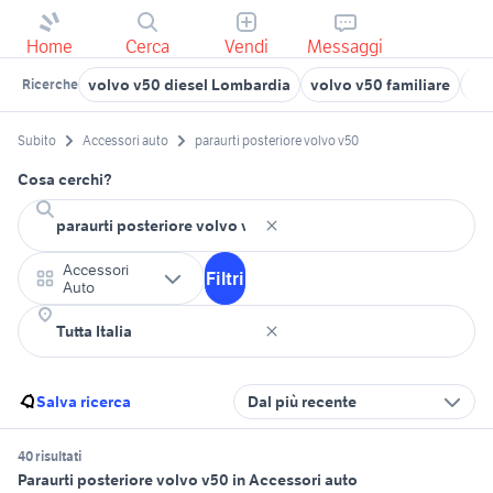
Home
Cerca
Vendi
Messaggi
volvo v50 diesel Lombardia
volvo v50 familiare
par
Ricerche
Subito
Accessori auto
paraurti posteriore volvo v50
Cosa cerchi?
Accessori
Filtri
Auto
Salva ricerca
Dal più recente
40 risultati
Paraurti posteriore volvo v50 in Accessori auto