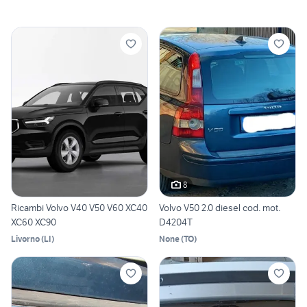
8
Ricambi Volvo V40 V50 V60 XC40
Volvo V50 2.0 diesel cod. mot.
XC60 XC90
D4204T
Livorno
(
LI
)
None
(
TO
)