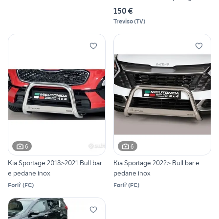
150 €
Treviso
(
TV
)
6
6
Kia Sportage 2018>2021 Bull bar
Kia Sportage 2022> Bull bar e
e pedane inox
pedane inox
Forli'
(
FC
)
Forli'
(
FC
)