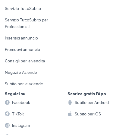
Servizio TuttoSubito
elettronica
per la casa e la
sports e hobby
Servizio TuttoSubito per
persona
Informatica
Animali
Professionisti
Arredamento e
Console e
Accessori per
Casalinghi
Inserisci annuncio
Videogiochi
animali
Elettrodomestici
Promuovi annuncio
Audio/Video
Musica e Film
Giardino e Fai da te
Consigli per la vendita
Fotografia
Libri e Riviste
Abbigliamento e
Negozi e Aziende
Telefonia
Strumenti Musicali
Accessori
Subito per le aziende
Sports
Tutto per i bambini
Seguici su
Scarica gratis l'App
Biciclette
Facebook
Subito per Android
Collezionismo
TikTok
Subito per iOS
Instagram