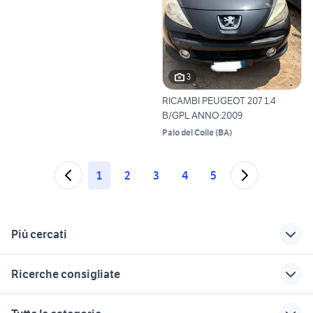
3
RICAMBI PEUGEOT 207 1.4
B/GPL ANNO:2009
Palo del Colle
(
BA
)
1
2
3
4
5
Più cercati
Correlati
Richerche simili
Suggerimenti
Ricerche consigliate
peugeot 207 station
peugeot 106 2023
106 xsi
wagon
suzuki jimny diesel
auto usate nettuno
peugeot 106
toyota corolla