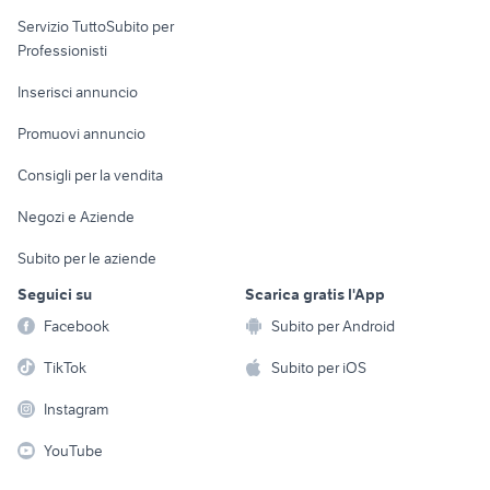
elettronica
per la casa e la
sports e hobby
Servizio TuttoSubito per
persona
Informatica
Animali
Professionisti
Arredamento e
Console e
Accessori per
Casalinghi
Inserisci annuncio
Videogiochi
animali
Elettrodomestici
Promuovi annuncio
Audio/Video
Musica e Film
Giardino e Fai da te
Consigli per la vendita
Fotografia
Libri e Riviste
Abbigliamento e
Negozi e Aziende
Telefonia
Strumenti Musicali
Accessori
Subito per le aziende
Sports
Tutto per i bambini
Seguici su
Scarica gratis l'App
Biciclette
Facebook
Subito per Android
Collezionismo
TikTok
Subito per iOS
Instagram
YouTube