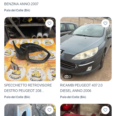
BENZINA ANNO:2007
Palo del Colle
(
BA
)
3
SPECCHIETTO RETROVISORE
RICAMBI PEUGEOT 407 2.0
DESTRO PEUGEOT 208
DIESEL ANNO:2006
ANNO:20
Palo del Colle
(
BA
)
Palo del Colle
(
BA
)