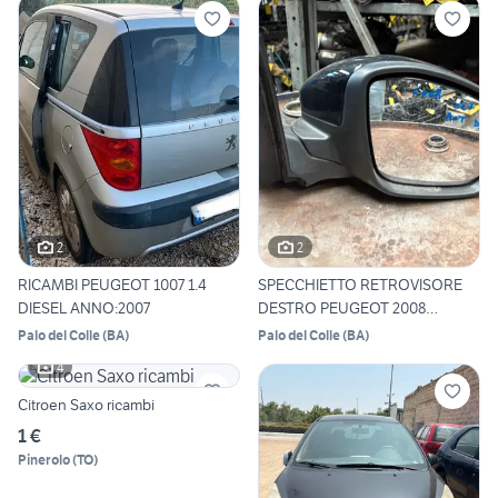
2
2
RICAMBI PEUGEOT 1007 1.4
SPECCHIETTO RETROVISORE
DIESEL ANNO:2007
DESTRO PEUGEOT 2008
ANNO:2
Palo del Colle
(
BA
)
Palo del Colle
(
BA
)
4
Citroen Saxo ricambi
1 €
Pinerolo
(
TO
)