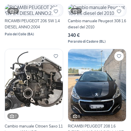
2
7
RICAMBI PEUGEOT 206 SW 1.4
Cambio manuale Peugeot 308 1.6
DIESEL ANNO:2004
diesel del 2010
Palo del Colle
(
BA
)
340 €
Perarolo di Cadore
(
BL
)
7
8
Cambio manuale Citroen Saxo 1.1
RICAMBI PEUGEOT 208 1.6