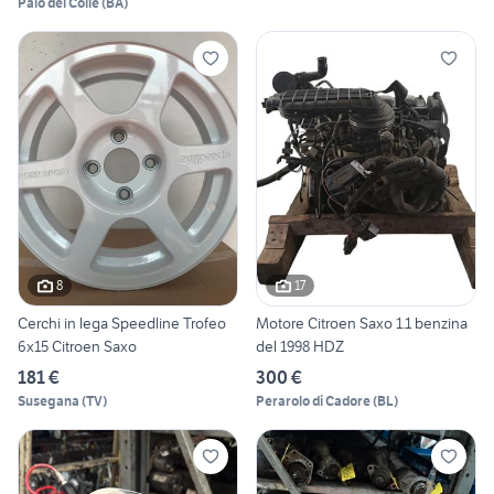
Palo del Colle
(
BA
)
8
17
Cerchi in lega Speedline Trofeo
Motore Citroen Saxo 1.1 benzina
6x15 Citroen Saxo
del 1998 HDZ
181 €
300 €
Susegana
(
TV
)
Perarolo di Cadore
(
BL
)