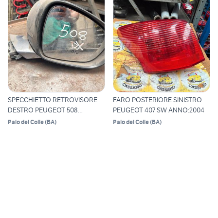
SPECCHIETTO RETROVISORE
FARO POSTERIORE SINISTRO
DESTRO PEUGEOT 508
PEUGEOT 407 SW ANNO:2004
ANNO:20
Palo del Colle
(
BA
)
Palo del Colle
(
BA
)