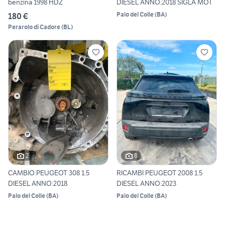
benzina 1998 HDZ
DIESEL ANNO:2018 SIGLA MOT
Palo del Colle
(
BA
)
180 €
Perarolo di Cadore
(
BL
)
2
8
CAMBIO PEUGEOT 308 1.5
RICAMBI PEUGEOT 2008 1.5
DIESEL ANNO:2018
DIESEL ANNO:2023
Palo del Colle
(
BA
)
Palo del Colle
(
BA
)