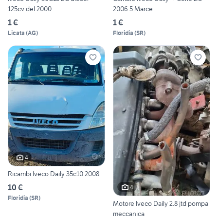
125cv del 2000
2006 5 Marce
1 €
1 €
Licata
(
AG
)
Floridia
(
SR
)
4
Ricambi Iveco Daily 35c10 2008
10 €
4
Floridia
(
SR
)
Motore Iveco Daily 2.8 jtd pompa
meccanica