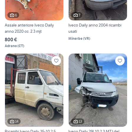
6
7
Assale anteriore Iveco Daily
Iveco Daily anno 2004 ricambi
anno 2020 cc. 2.3 mjt
usati
Minerbe
(
VR
)
800 €
Adrano
(
CT
)
14
13
Ricambi Iveco Daily 35-10 2.5
Iveco Daily 29L10 2.3 MTJ del