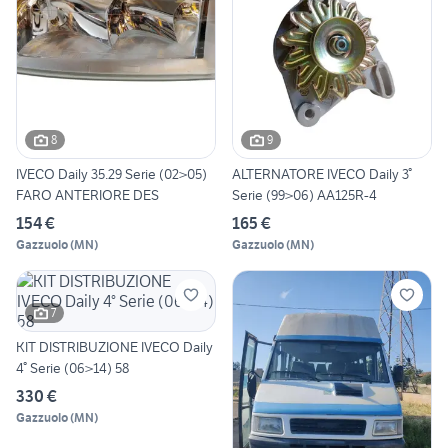
8
9
IVECO Daily 35.29 Serie (02>05)
ALTERNATORE IVECO Daily 3°
FARO ANTERIORE DES
Serie (99>06) AA125R-4
154 €
165 €
Gazzuolo
(
MN
)
Gazzuolo
(
MN
)
7
KIT DISTRIBUZIONE IVECO Daily
4° Serie (06>14) 58
330 €
Gazzuolo
(
MN
)