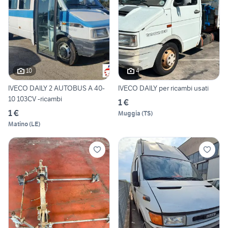
10
4
IVECO DAILY 2 AUTOBUS A 40-
IVECO DAILY per ricambi usati
10 103CV -ricambi
1 €
1 €
Muggia
(
TS
)
Matino
(
LE
)