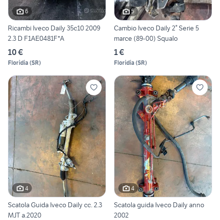
6
5
Ricambi Iveco Daily 35c10 2009
Cambio Iveco Daily 2° Serie 5
2.3 D F1AE0481F*A
marce (89-00) Squalo
10 €
1 €
Floridia
(
SR
)
Floridia
(
SR
)
4
4
Scatola Guida Iveco Daily cc. 2.3
Scatola guida Iveco Daily anno
MJT a.2020
2002