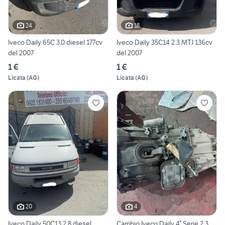
24
18
Iveco Daily 65C 3.0 diesel 177cv
Iveco Daily 35C14 2.3 MTJ 136cv
del 2007
del 2007
1 €
1 €
Licata
(
AG
)
Licata
(
AG
)
20
4
Iveco Daily 50C13 2.8 diesel
Cambio Iveco Daily 4° Serie 2.3