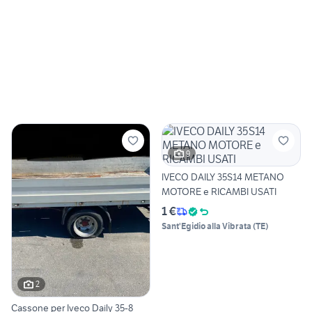
9
IVECO DAILY 35S14 METANO
MOTORE e RICAMBI USATI
1 €
Sant'Egidio alla Vibrata
(
TE
)
2
Cassone per Iveco Daily 35-8