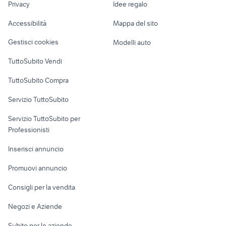
coprispalle pelliccia
Privacy
Idee regalo
50
Garage e box
dacia auto Padova provincia
abbigliamento
Caravan e Camper
Accessibilità
Mappa del sito
Loft, mansarde e
Veicoli commerciali
altro
Gestisci cookies
Modelli auto
Case vacanza
TuttoSubito Vendi
Uffici e Locali
TuttoSubito Compra
commerciali
Servizio TuttoSubito
elettronica
per la casa e la
sports e hobby
Servizio TuttoSubito per
persona
Informatica
Animali
Professionisti
Arredamento e
Console e
Accessori per
Casalinghi
Inserisci annuncio
Videogiochi
animali
Elettrodomestici
Promuovi annuncio
Audio/Video
Musica e Film
Giardino e Fai da te
Consigli per la vendita
Fotografia
Libri e Riviste
Abbigliamento e
Negozi e Aziende
Telefonia
Strumenti Musicali
Accessori
Subito per le aziende